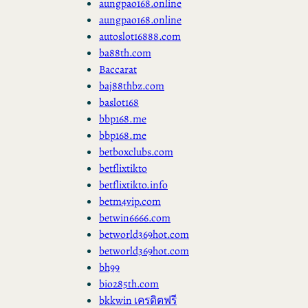
aungpao168.online
aungpao168.online
autoslot16888.com
ba88th.com
Baccarat
baj88thbz.com
baslot168
bbp168.me
bbp168.me
betboxclubs.com
betflixtikto
betflixtikto.info
betm4vip.com
betwin6666.com
betworld369hot.com
betworld369hot.com
bh99
bio285th.com
bkkwin เครดิตฟรี