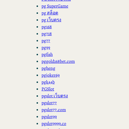
pg SuperGame
pg สล็อต
pg เว็บตรง
pg168
pg718
pg77
pg99
pgfish
pggold168bet.com
pgheng
pgjoker69
pgk44b
PGSlot
pgslot เว็บตรง
pgslot77
pgslot77.com
pgslot99
pgslot9999.co