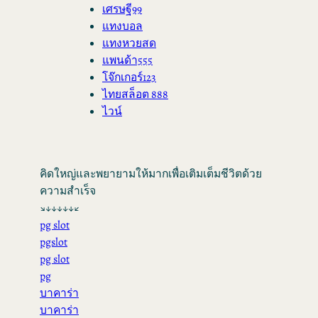
เศรษฐี99
แทงบอล
แทงหวยสด
แพนด้า555
โจ๊กเกอร์123
ไทยสล็อต 888
ไวน์
คิดใหญ่และพยายามให้มากเพื่อเติมเต็มชีวิตด้วย
ความสำเร็จ
↘↓↓↓↓↓↙
pg slot
pgslot
pg slot
pg
บาคาร่า
บาคาร่า