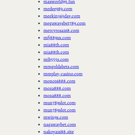
maxworld99.fun
medee989.com
meekin365day.com
megawaysbet789.com
mercyrosa168.com
mfj889xx.com
mia88th.com
mia88th.com
mib555s.com
mmgoldsbets.com
mmplay-casino.com
mono16888.com
moza888.com
moza888.com
mun789slot.com
mun789slot.com
mwin9s.com
nagawaybet.com
nakoya1688.site