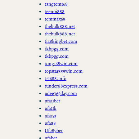
tangtem168
teenoi888
temmax69
thehulk888.net
thehulk888.net
tia8kingbet.com
tkbpgg.com
tkbpgg.com
tong168win.com
topstar359win.com
tr1688.info
tunder88express.com
udee365day.com
ufa11bet
ufa11k
ufa191
ufa88
Ufa89bet
ufabet