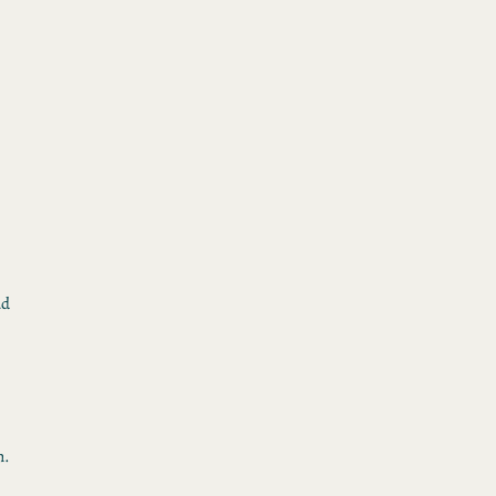
ad
n.