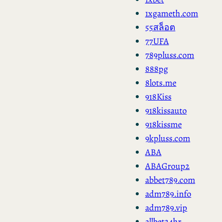
1xgameth.com
55สล็อต
77UFA
789pluss.com
888pg
8lots.me
918Kiss
918kissauto
918kissme
9kpluss.com
ABA
ABAGroup2
abbet789.com
adm789.info
adm789.vip
allbet24hr