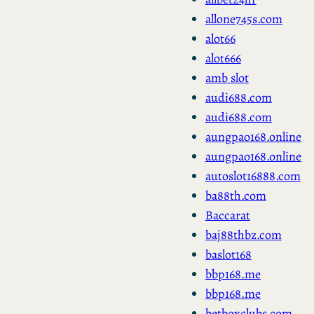
allone745s.com
alot66
alot666
amb slot
audi688.com
audi688.com
aungpao168.online
aungpao168.online
autoslot16888.com
ba88th.com
Baccarat
baj88thbz.com
baslot168
bbp168.me
bbp168.me
betboxclubs.com