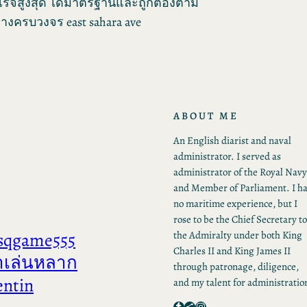
็จสูงสุด ได้มาตรฐานและถูกต้องตาม
งครบวงจร east sahara ave
ABOUT ME
An English diarist and naval
administrator. I served as
administrator of the Royal Navy
and Member of Parliament. I h
no maritime experience, but I
rose to be the Chief Secretary to
 sqgame555
the Admiralty under both King
Charles II and King James II
าเล่นหลาก
through patronage, diligence,
entin
and my talent for administratio
Tumblr
Share Icon
Instagram