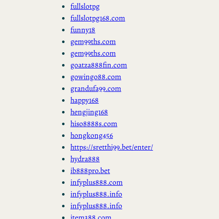
fullslotpg
fullslotpg168.com
funny18
gem99ths.com
gem99ths.com
goatza888fin.com
gowingo88.com
grandufa99.com
happy168
hengjing168
hiso8888s.com
hongkong456
https://sretthi99.bet/enter/
hydra888
ib888pro.bet
infyplus888.com
infyplus888.info
infyplus888.info
item388.com