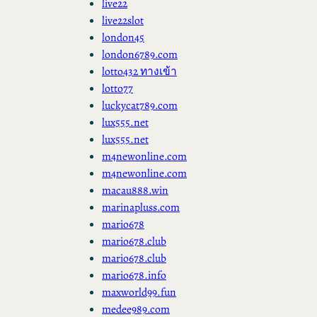
live22
live22slot
london45
london6789.com
lotto432 ทางเข้า
lotto77
luckycat789.com
lux555.net
lux555.net
m4newonline.com
m4newonline.com
macau888.win
marinapluss.com
mario678
mario678.club
mario678.club
mario678.info
maxworld99.fun
medee989.com