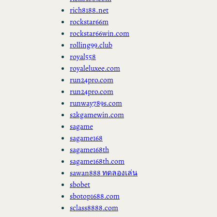
rich8188.net
rockstar66m
rockstar66win.com
rolling99.club
royal558
royaleluxee.com
run24pro.com
run24pro.com
runway789s.com
s2kgamewin.com
sagame
sagame168
sagame168th
sagame168th.com
sawan888 ทดลองเล่น
sbobet
sbotop1688.com
sclass8888.com