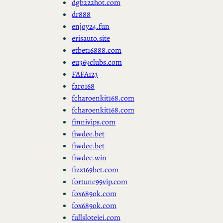
dgb222hot.com
dr888
enjoy24.fun
erisauto.site
etbet16888.com
eu369clubs.com
FAFA123
faro168
fcharoenkit168.com
fcharoenkit168.com
finnivips.com
fiwdee.bet
fiwdee.bet
fiwdee.win
fizz169bet.com
fortune99vip.com
fox689ok.com
fox689ok.com
fullsloteiei.com