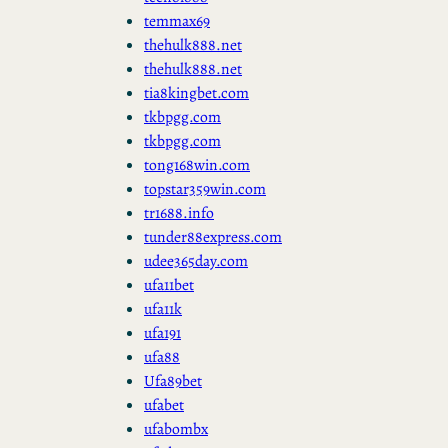
temmax69
thehulk888.net
thehulk888.net
tia8kingbet.com
tkbpgg.com
tkbpgg.com
tong168win.com
topstar359win.com
tr1688.info
tunder88express.com
udee365day.com
ufa11bet
ufa11k
ufa191
ufa88
Ufa89bet
ufabet
ufabombx