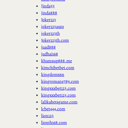
Jinda55
jinda888
Joker123
joker123auto
joker123th
Joker123th.com
juad888
judhai168
khumsup888.me
kimchibetbet.com
kingdom66n
kingromans789.com
kingxxxbet123.com
kingxxxbet123.com
lalikabetsgame.com
lcbet444.com
lion123
lionth168.com