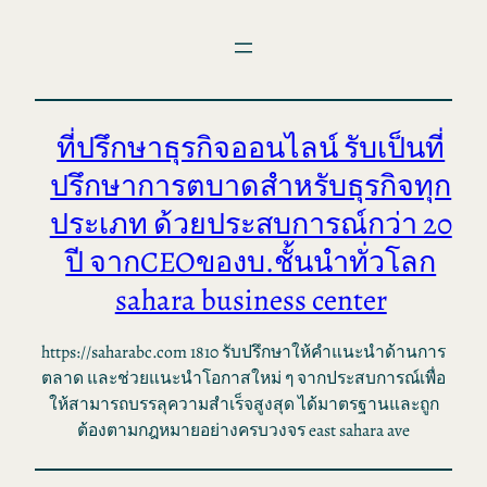
ข้าม
ไป
ยัง
เนื้อหา
ที่ปรึกษาธุรกิจออนไลน์ รับเป็นที่
ปรึกษาการตบาดสำหรับธุรกิจทุก
ประเภท ด้วยประสบการณ์กว่า 20
ปี จากCEOของบ.ชั้นนำทั่วโลก
sahara business center
https://saharabc.com 1810 รับปรึกษาให้คำแนะนำด้านการ
ตลาด และช่วยแนะนำโอกาสใหม่ ๆ จากประสบการณ์เพื่อ
ให้สามารถบรรลุความสำเร็จสูงสุด ได้มาตรฐานและถูก
ต้องตามกฎหมายอย่างครบวงจร east sahara ave