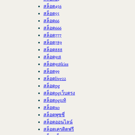
สล็อต456
สล็อต55
สล็อต66
สล็อต666
สล็อต777
สล็อต789
สล็อต888
สล็อต918
สล็อต918kiss
สล็อต99
สล็อตlive22
สล็อตpg
สล็อตpgเว็บตรง
สล็อตpgแท้
สล็อตxo
สล็อตพุซซี่
สล็อตออนไลน์
สล็อตเครดิตฟรี