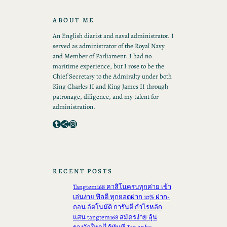
ABOUT ME
An English diarist and naval administrator. I
served as administrator of the Royal Navy
and Member of Parliament. I had no
maritime experience, but I rose to be the
Chief Secretary to the Admiralty under both
King Charles II and King James II through
patronage, diligence, and my talent for
administration.
Tumblr
Share Icon
Instagram
RECENT POSTS
Tangtem168 คาสิโนครบทุกค่าย เข้า
เล่นง่าย ฟีลดี ทุกยอดฝาก 10% ฝาก-
ถอน อัตโนมัติ การันตี กำไรหลัก
แสน tangtem168 สมัครง่าย ลุ้น