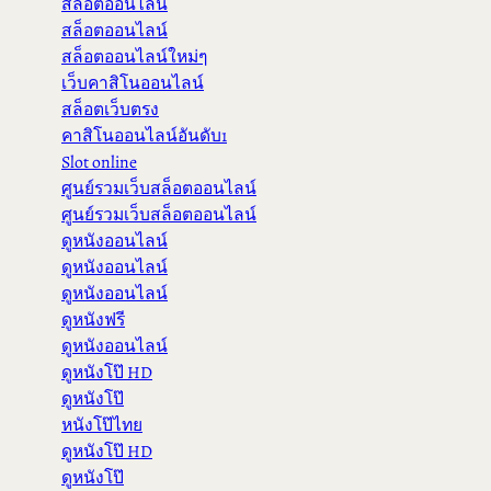
สล็อตออนไลน์
สล็อตออนไลน์
สล็อตออนไลน์ใหม่ๆ
เว็บคาสิโนออนไลน์
สล็อตเว็บตรง
คาสิโนออนไลน์อันดับ1
Slot online
ศูนย์รวมเว็บสล็อตออนไลน์
ศูนย์รวมเว็บสล็อตออนไลน์
ดูหนังออนไลน์
ดูหนังออนไลน์
ดูหนังออนไลน์
ดูหนังฟรี
ดูหนังออนไลน์
ดูหนังโป๊ HD
ดูหนังโป๊
หนังโป๊ไทย
ดูหนังโป๊ HD
ดูหนังโป๊