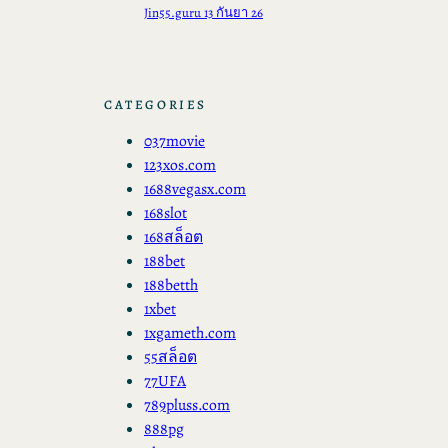
Jin55.guru 13 กันยา 26
CATEGORIES
037movie
123xos.com
1688vegasx.com
168slot
168สล็อต
188bet
188betth
1xbet
1xgameth.com
55สล็อต
77UFA
789pluss.com
888pg