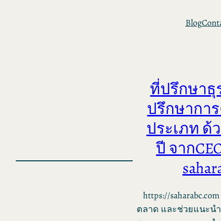
ข้าม
Blog
Cont
ไป
ยัง
เนื้อหา
ที่ปรึกษาธุ
ปรึกษาการ
ประเภท ด้
ปี จากCEO
sahar
https://saharabc.co
ตลาด และช่วยแนะนำโ