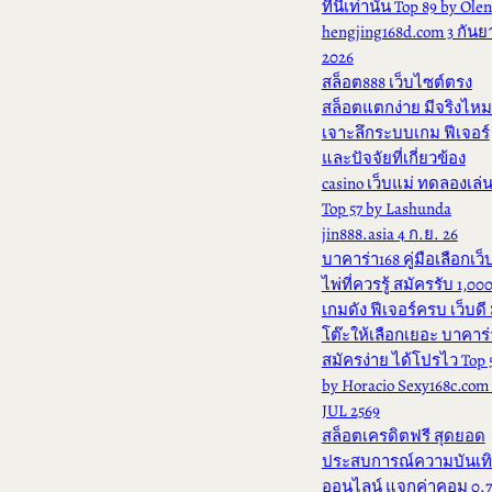
ที่นี่เท่านั้น Top 89 by Olen
hengjing168d.com 3 กันย
2026
สล็อต888 เว็บไซต์ตรง
สล็อตแตกง่าย มีจริงไหม
เจาะลึกระบบเกม ฟีเจอร์
และปัจจัยที่เกี่ยวข้อง
casino เว็บแม่ ทดลองเล่
Top 57 by Lashunda
jin888.asia 4 ก.ย. 26
บาคาร่า168 คู่มือเลือกเว็
ไพ่ที่ควรรู้ สมัครรับ 1,00
เกมดัง ฟีเจอร์ครบ เว็บดี 
โต๊ะให้เลือกเยอะ บาคาร่
สมัครง่าย ได้โปรไว Top 
by Horacio Sexy168c.com 
JUL 2569
สล็อตเครดิตฟรี สุดยอด
ประสบการณ์ความบันเทิ
ออนไลน์ แจกค่าคอม 0.