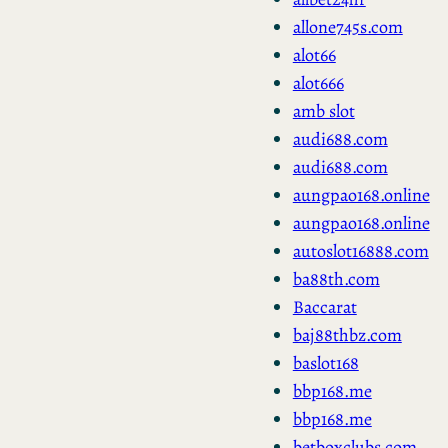
allone745s.com
alot66
alot666
amb slot
audi688.com
audi688.com
aungpao168.online
aungpao168.online
autoslot16888.com
ba88th.com
Baccarat
baj88thbz.com
baslot168
bbp168.me
bbp168.me
betboxclubs.com