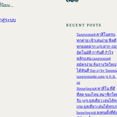
ี่นิยม…
าสู่ระบบ
RECENT POSTS
Tangtem168 คาสิโนครบ
ทุกค่าย เข้าเล่นง่าย ฟีลดี
ทุกยอดฝาก 10% ฝาก-ถอ
อัตโนมัติ การันตี กำไร
หลักแสน tangtem168
สมัครง่าย ลุ้นรางวัลใหญ่
ได้ทันที Top 27 by Tommi
tangtem168e.com 31 ก.ย.
26
Hengjing168 คาสิโน ที่ดี
ที่สุด ของไทย สมาชิกใหม
รับ 50% ยูสเดียว เล่นได้ท
เกม ยูสเดียว เล่นได้ทุกเ
hengjing168 ลงทุนทั้งที่ต้