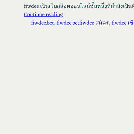
fiwdee เป็นเว็บสล็อตออนไลน์ชั้นหนึ่งที่กำลังเป็นท
Continue reading
fiwdee.bet
, 
fiwdee.bet
fiwdee สมัคร
, 
fiwdee เข้