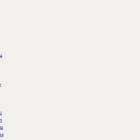
น
e
่
ุก
กม
อง