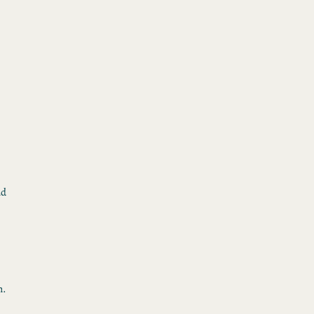
ad
n.