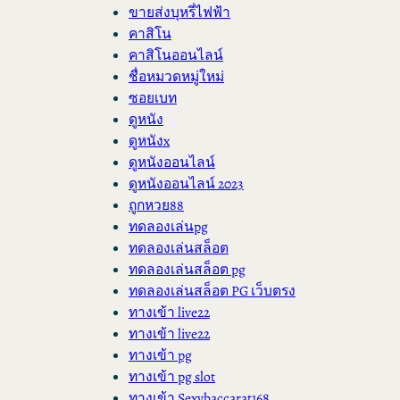
ขายส่งบุหรี่ไฟฟ้า
คาสิโน
คาสิโนออนไลน์
ชื่อหมวดหมู่ใหม่
ซอยเบท
ดูหนัง
ดูหนังx
ดูหนังออนไลน์
ดูหนังออนไลน์ 2023
ถูกหวย88
ทดลองเล่นpg
ทดลองเล่นสล็อต
ทดลองเล่นสล็อต pg
ทดลองเล่นสล็อต PG เว็บตรง
ทางเข้า live22
ทางเข้า live22
ทางเข้า pg
ทางเข้า pg slot
ทางเข้า Sexybaccarat168