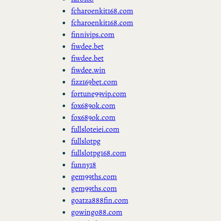
fcharoenkit168.com
fcharoenkit168.com
finnivips.com
fiwdee.bet
fiwdee.bet
fiwdee.win
fizz169bet.com
fortune99vip.com
fox689ok.com
fox689ok.com
fullsloteiei.com
fullslotpg
fullslotpg168.com
funny18
gem99ths.com
gem99ths.com
goatza888fin.com
gowingo88.com