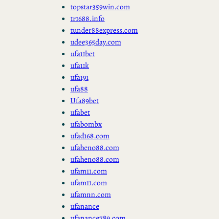
topstar359win.com
tr1688.info
tunder88express.com
udee365day.com
ufa11bet
ufa11k
ufa191
ufa88
Ufa89bet
ufabet
ufabombx
ufad168.com
ufaheno88.com
ufaheno88.com
ufam11.com
ufam11.com
ufamnn.com
ufanance
ufanance789.com