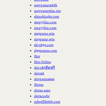
sexygame1688k
sexygameplus.me
shinobi24hr.com
sing55fun.com
sing55fun.com
six9game.win
six9game.win
sky2899.com
sl99games.com
Slot
Slot Online
slot เครดิตฟรี
slot168
slotgame6666
Slotxo
slotxo auto
slotxo24hr
spbetflik888.com