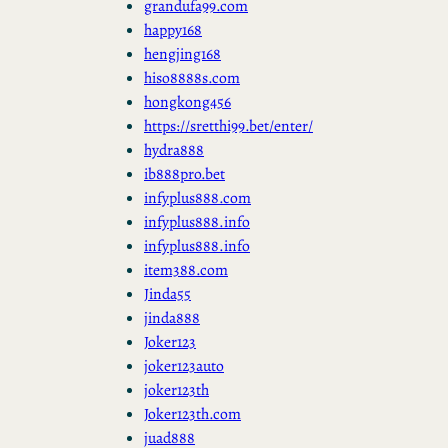
grandufa99.com
happy168
hengjing168
hiso8888s.com
hongkong456
https://sretthi99.bet/enter/
hydra888
ib888pro.bet
infyplus888.com
infyplus888.info
infyplus888.info
item388.com
Jinda55
jinda888
Joker123
joker123auto
joker123th
Joker123th.com
juad888