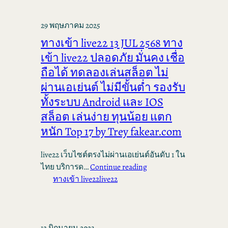
29 พฤษภาคม 2025
ทางเข้า live22 13 JUL 2568 ทาง
เข้า live22 ปลอดภัย มั่นคง เชื่อ
ถือได้ ทดลองเล่นสล็อต ไม่
ผ่านเอเย่นต์ ไม่มีขั้นต่ำ รองรับ
ทั้งระบบ Android และ IOS
สล็อต เล่นง่าย ทุนน้อย แตก
หนัก Top 17 by Trey fakear.com
live22 เว็บไซต์ตรงไม่ผ่านเอเย่นต์อันดับ 1 ใน
ไทย บริการด…
Continue reading
ทางเข้า live22
live22
12 มิถุนายน 2023