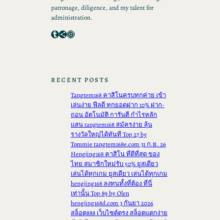
patronage, diligence, and my talent for
administration.
Tumblr
Share Icon
Instagram
RECENT POSTS
Tangtem168 คาสิโนครบทุกค่าย เข้า
เล่นง่าย ฟีลดี ทุกยอดฝาก 10% ฝาก-
ถอน อัตโนมัติ การันตี กำไรหลัก
แสน tangtem168 สมัครง่าย ลุ้น
รางวัลใหญ่ได้ทันที Top 27 by
Tommie tangtem168e.com 31 ก.ย. 26
Hengjing168 คาสิโน ที่ดีที่สุด ของ
ไทย สมาชิกใหม่รับ 50% ยูสเดียว
เล่นได้ทุกเกม ยูสเดียว เล่นได้ทุกเกม
hengjing168 ลงทุนทั้งที่ต้อง ที่นี่
เท่านั้น Top 89 by Olen
hengjing168d.com 3 กันยา 2026
สล็อต888 เว็บไซต์ตรง สล็อตแตกง่าย