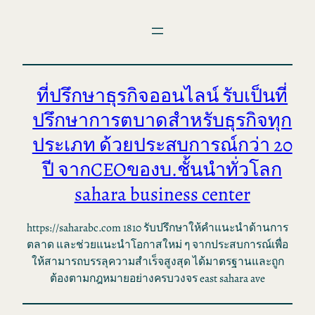
ข้าม
ไป
ยัง
เนื้อหา
ที่ปรึกษาธุรกิจออนไลน์ รับเป็นที่
ปรึกษาการตบาดสำหรับธุรกิจทุก
ประเภท ด้วยประสบการณ์กว่า 20
ปี จากCEOของบ.ชั้นนำทั่วโลก
sahara business center
https://saharabc.com 1810 รับปรึกษาให้คำแนะนำด้านการ
ตลาด และช่วยแนะนำโอกาสใหม่ ๆ จากประสบการณ์เพื่อ
ให้สามารถบรรลุความสำเร็จสูงสุด ได้มาตรฐานและถูก
ต้องตามกฎหมายอย่างครบวงจร east sahara ave