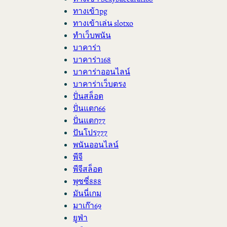
ทางเข้าpg
ทางเข้าเล่น slotxo
ทำเว็บพนัน
บาคาร่า
บาคาร่า168
บาคาร่าออนไลน์
บาคาร่าเว็บตรง
ปั่นสล็อต
ปั่นแตก66
ปั่นแตก77
ปันโปร777
พนันออนไลน์
พีจี
พีจีสล็อต
พุซซี่888
มันนี่เกม
มาเก๊า69
ยูฟ่า