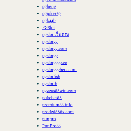
pgheng
pgjoker69
pgk44b
PGSlot
pgslot เว็บตรง
pgslot77
pgslot77.com
pgslot99
pgslot9999.co
pgslot999bets.com
pgslotfish
pgslotth
pgzeus88win.com
pokebet88
premium66.info
proded888x.com
punpro
PunPro66