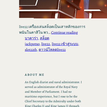
live22 เครื่องเล่นสล็อตเป็นเสาหลักของการ
พนันในคาสิโน พว…
Continue reading
บาคาร่า
, 
สล็อต
jackpotxo
, 
live22
, 
live22 เข้าสู่ระบบ
, 
slot22th
, 
ดาวน์โหลดlive22
ABOUT ME
An English diarist and naval administrator. I
served as administrator of the Royal Navy
and Member of Parliament. I had no
maritime experience, but I rose to be the
Chief Secretary to the Admiralty under both
King Charles II and King James II through