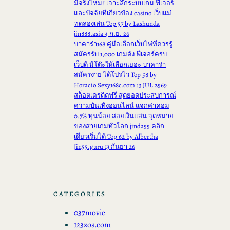
มีจริงไหม? เจาะลึกระบบเกม ฟีเจอร์
และปัจจัยที่เกี่ยวข้อง casino เว็บแม่
ทดลองเล่น Top 57 by Lashunda
jin888.asia 4 ก.ย. 26
บาคาร่า168 คู่มือเลือกเว็บไพ่ที่ควรรู้
สมัครรับ 1,000 เกมดัง ฟีเจอร์ครบ
เว็บดี มีโต๊ะให้เลือกเยอะ บาคาร่า
สมัครง่าย ได้โปรไว Top 58 by
Horacio Sexy168c.com 13 JUL 2569
สล็อตเครดิตฟรี สุดยอดประสบการณ์
ความบันเทิงออนไลน์ แจกค่าคอม
0.7% ทุนน้อย สอยเงินแสน จุดหมาย
ของสายเกมทั่วโลก jinda55 คลิก
เดียวเริ่มได้ Top 62 by Albertha
Jin55.guru 13 กันยา 26
CATEGORIES
037movie
123xos.com