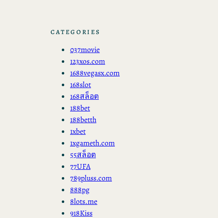
CATEGORIES
037movie
123xos.com
1688vegasx.com
168slot
168สล็อต
188bet
188betth
1xbet
1xgameth.com
55สล็อต
77UFA
789pluss.com
888pg
8lots.me
918Kiss