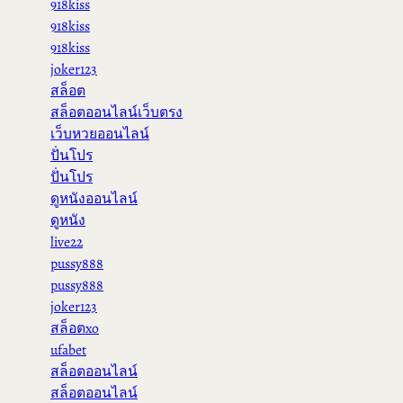
918kiss
918kiss
918kiss
joker123
สล็อต
สล็อตออนไลน์เว็บตรง
เว็บหวยออนไลน์
ปั่นโปร
ปั่นโปร
ดูหนังออนไลน์
ดูหนัง
live22
pussy888
pussy888
joker123
สล็อตxo
ufabet
สล็อตออนไลน์
สล็อตออนไลน์