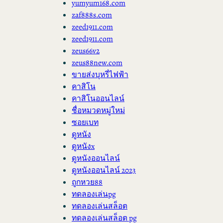
yumyum168.com
zaf888s.com
zeed1911.com
zeed1911.com
zeus66v2
zeus88new.com
ขายส่งบุหรี่ไฟฟ้า
คาสิโน
คาสิโนออนไลน์
ชื่อหมวดหมู่ใหม่
ซอยเบท
ดูหนัง
ดูหนังx
ดูหนังออนไลน์
ดูหนังออนไลน์ 2023
ถูกหวย88
ทดลองเล่นpg
ทดลองเล่นสล็อต
ทดลองเล่นสล็อต pg