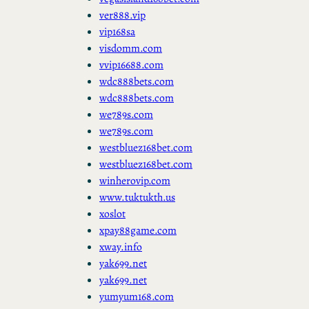
ver888.vip
vip168sa
visdomm.com
vvip16688.com
wdc888bets.com
wdc888bets.com
we789s.com
we789s.com
westbluez168bet.com
westbluez168bet.com
winherovip.com
www.tuktukth.us
xoslot
xpay88game.com
xway.info
yak699.net
yak699.net
yumyum168.com