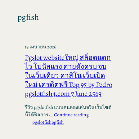
pgfish
19 เมษายน 2026
Pgslot websiteใหญ่ สล็อตแตก
ไว โบนัสแรง ค่ายดังครบ จบ
ในเว็บเดียว คาสิโน เว็บเปิด
ใหม่ เครดิตฟรี Top 95 by Pedro
pgslotfish4.com 7 June 2569
รีวิว pgslotfish แบบคนลองเล่นจริง เว็บไซต์
นี้ให้ฟีลการเ…
Continue reading
pgslotfish
pgfish