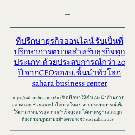
ข้าม
ไป
ยัง
เนื้อหา
ที่ปรึกษาธุรกิจออนไลน์ รับเป็นที่
ปรึกษาการตบาดสำหรับธุรกิจทุก
ประเภท ด้วยประสบการณ์กว่า 20
ปี จากCEOของบ.ชั้นนำทั่วโลก
sahara business center
https://saharabc.com 1810 รับปรึกษาให้คำแนะนำด้านการ
ตลาด และช่วยแนะนำโอกาสใหม่ ๆ จากประสบการณ์เพื่อ
ให้สามารถบรรลุความสำเร็จสูงสุด ได้มาตรฐานและถูก
ต้องตามกฎหมายอย่างครบวงจร east sahara ave