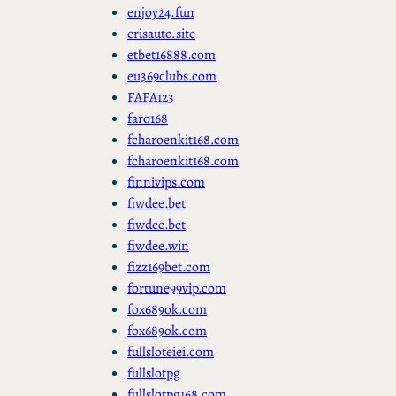
enjoy24.fun
erisauto.site
etbet16888.com
eu369clubs.com
FAFA123
faro168
fcharoenkit168.com
fcharoenkit168.com
finnivips.com
fiwdee.bet
fiwdee.bet
fiwdee.win
fizz169bet.com
fortune99vip.com
fox689ok.com
fox689ok.com
fullsloteiei.com
fullslotpg
fullslotpg168.com