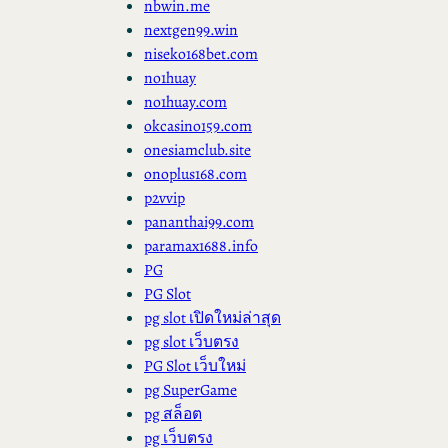
nbwin.me
nextgen99.win
niseko168bet.com
no1huay
no1huay.com
okcasino159.com
onesiamclub.site
onoplus168.com
p2vvip
pananthai99.com
paramax1688.info
PG
PG Slot
pg slot เปิดใหม่ล่าสุด
pg slot เว็บตรง
PG Slot เว็บใหม่
pg SuperGame
pg สล็อต
pg เว็บตรง