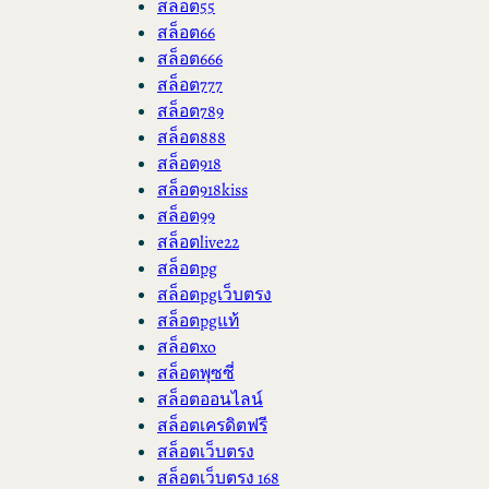
สล็อต55
สล็อต66
สล็อต666
สล็อต777
สล็อต789
สล็อต888
สล็อต918
สล็อต918kiss
สล็อต99
สล็อตlive22
สล็อตpg
สล็อตpgเว็บตรง
สล็อตpgแท้
สล็อตxo
สล็อตพุซซี่
สล็อตออนไลน์
สล็อตเครดิตฟรี
สล็อตเว็บตรง
สล็อตเว็บตรง 168