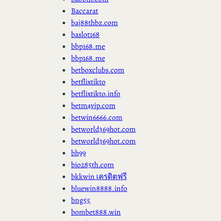
Baccarat
baj88thbz.com
baslot168
bbp168.me
bbp168.me
betboxclubs.com
betflixtikto
betflixtikto.info
betm4vip.com
betwin6666.com
betworld369hot.com
betworld369hot.com
bh99
bio285th.com
bkkwin เครดิตฟรี
bluewin8888.info
bng55
bombet888.win