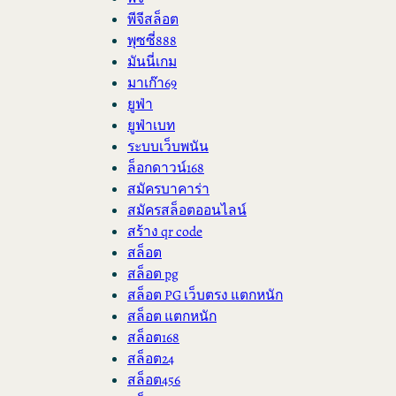
พีจีสล็อต
พุซซี่888
มันนี่เกม
มาเก๊า69
ยูฟ่า
ยูฟ่าเบท
ระบบเว็บพนัน
ล็อกดาวน์168
สมัครบาคาร่า
สมัครสล็อตออนไลน์
สร้าง qr code
สล็อต
สล็อต pg
สล็อต PG เว็บตรง แตกหนัก
สล็อต แตกหนัก
สล็อต168
สล็อต24
สล็อต456