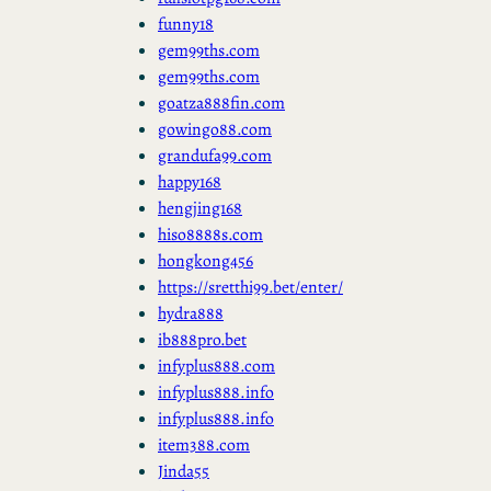
funny18
gem99ths.com
gem99ths.com
goatza888fin.com
gowingo88.com
grandufa99.com
happy168
hengjing168
hiso8888s.com
hongkong456
https://sretthi99.bet/enter/
hydra888
ib888pro.bet
infyplus888.com
infyplus888.info
infyplus888.info
item388.com
Jinda55