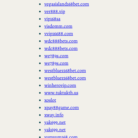
vegasisland168bet.com
ver888.vip
vip168sa
visdomm.com
vvip16688.com
wdc888bets.com
wdc888bets.com
we789s.com
we789s.com
westbluez168bet.com
westbluez168bet.com
winherovip.com
www.tuktukth.us
xoslot
xpay88game.com
xway.info
yak699.net
yak699.net
yumyum168.com