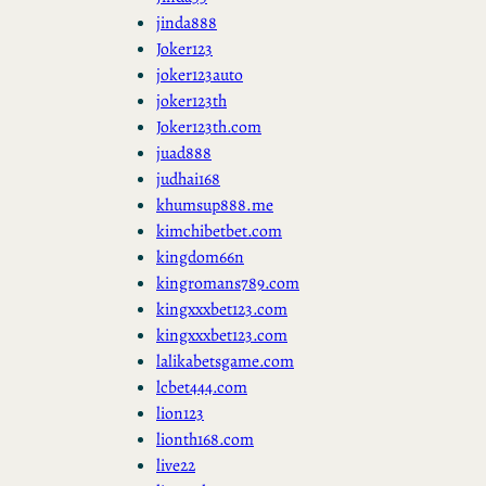
jinda888
Joker123
joker123auto
joker123th
Joker123th.com
juad888
judhai168
khumsup888.me
kimchibetbet.com
kingdom66n
kingromans789.com
kingxxxbet123.com
kingxxxbet123.com
lalikabetsgame.com
lcbet444.com
lion123
lionth168.com
live22