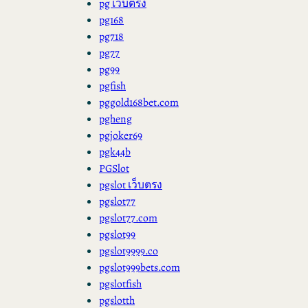
pg เว็บตรง
pg168
pg718
pg77
pg99
pgfish
pggold168bet.com
pgheng
pgjoker69
pgk44b
PGSlot
pgslot เว็บตรง
pgslot77
pgslot77.com
pgslot99
pgslot9999.co
pgslot999bets.com
pgslotfish
pgslotth