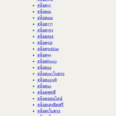
สล็อต55
สล็อต66
สล็อต666
สล็อต777
สล็อต789
สล็อต888
สล็อต918
สล็อต918kiss
สล็อต99
สล็อตlive22
สล็อตpg
สล็อตpgเว็บตรง
สล็อตpgแท้
สล็อตxo
สล็อตพุซซี่
สล็อตออนไลน์
สล็อตเครดิตฟรี
สล็อตเว็บตรง