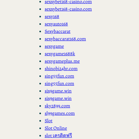
sexxybet168-casino.com
sexxybet168-casino.com
sexy168
sexyauto168
Sexybaccarat
sexybaccarat168.com
sexygame
sexygame1688k
sexygameplus.me
shinobi24hr.com
sing55fun.com
sing55fun.com
six9game.win
six9game.win
sky2899.com
sl99games.com
Slot
Slot Online
slot เครดิตฟรี