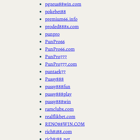
pgzeus88win.com
pokebet88
premium66.info
proded888x.com
punpro
PunPro66
PunPro66.com
PunPro777
PunPro777.com
puntaek77
Pussy888
pussy888fun
pussy888play
pussy888win
ramclubx.com
realflikbet.com
RENO88WIN.COM
rich8188.com
rich8188.net