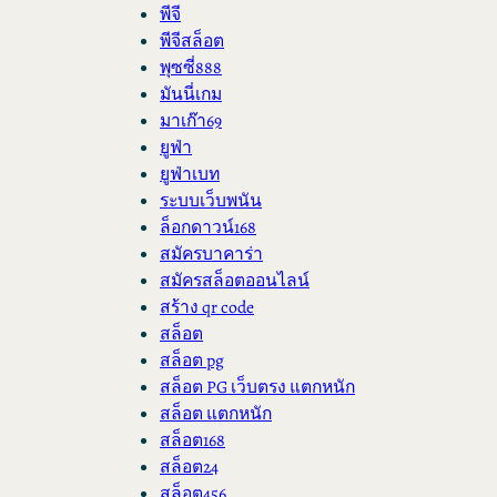
พีจี
พีจีสล็อต
พุซซี่888
มันนี่เกม
มาเก๊า69
ยูฟ่า
ยูฟ่าเบท
ระบบเว็บพนัน
ล็อกดาวน์168
สมัครบาคาร่า
สมัครสล็อตออนไลน์
สร้าง qr code
สล็อต
สล็อต pg
สล็อต PG เว็บตรง แตกหนัก
สล็อต แตกหนัก
สล็อต168
สล็อต24
สล็อต456