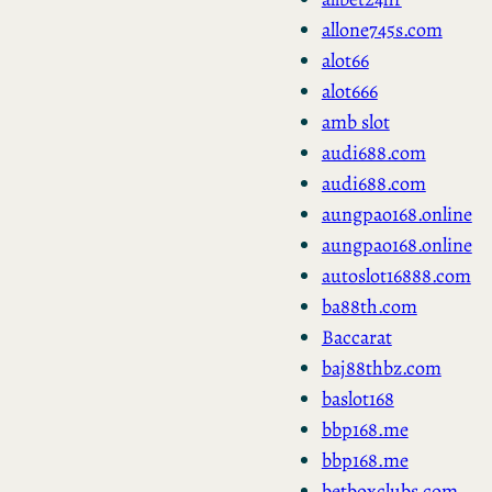
allone745s.com
alot66
alot666
amb slot
audi688.com
audi688.com
aungpao168.online
aungpao168.online
autoslot16888.com
ba88th.com
Baccarat
baj88thbz.com
baslot168
bbp168.me
bbp168.me
betboxclubs.com