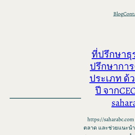
ข้าม
Blog
Cont
ไป
ยัง
เนื้อหา
ที่ปรึกษาธุ
ปรึกษาการ
ประเภท ด้
ปี จากCEO
sahar
https://saharabc.co
ตลาด และช่วยแนะนำโ