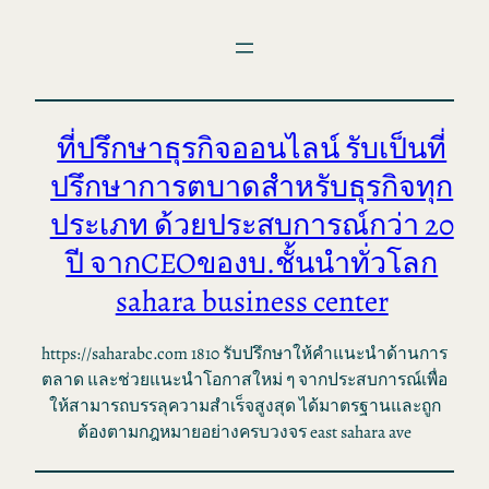
ข้าม
ไป
ยัง
เนื้อหา
ที่ปรึกษาธุรกิจออนไลน์ รับเป็นที่
ปรึกษาการตบาดสำหรับธุรกิจทุก
ประเภท ด้วยประสบการณ์กว่า 20
ปี จากCEOของบ.ชั้นนำทั่วโลก
sahara business center
https://saharabc.com 1810 รับปรึกษาให้คำแนะนำด้านการ
ตลาด และช่วยแนะนำโอกาสใหม่ ๆ จากประสบการณ์เพื่อ
ให้สามารถบรรลุความสำเร็จสูงสุด ได้มาตรฐานและถูก
ต้องตามกฎหมายอย่างครบวงจร east sahara ave