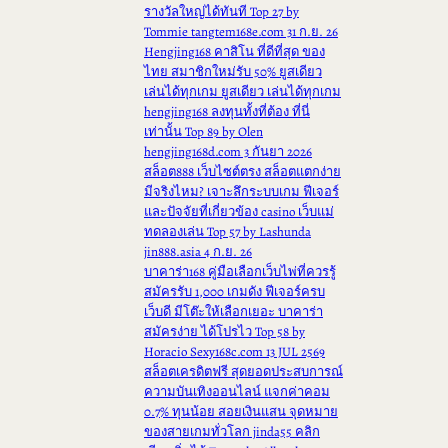
รางวัลใหญ่ได้ทันที Top 27 by
Tommie tangtem168e.com 31 ก.ย. 26
Hengjing168 คาสิโน ที่ดีที่สุด ของ
ไทย สมาชิกใหม่รับ 50% ยูสเดียว
เล่นได้ทุกเกม ยูสเดียว เล่นได้ทุกเกม
hengjing168 ลงทุนทั้งที่ต้อง ที่นี่
เท่านั้น Top 89 by Olen
hengjing168d.com 3 กันยา 2026
สล็อต888 เว็บไซต์ตรง สล็อตแตกง่าย
มีจริงไหม? เจาะลึกระบบเกม ฟีเจอร์
และปัจจัยที่เกี่ยวข้อง casino เว็บแม่
ทดลองเล่น Top 57 by Lashunda
jin888.asia 4 ก.ย. 26
บาคาร่า168 คู่มือเลือกเว็บไพ่ที่ควรรู้
สมัครรับ 1,000 เกมดัง ฟีเจอร์ครบ
เว็บดี มีโต๊ะให้เลือกเยอะ บาคาร่า
สมัครง่าย ได้โปรไว Top 58 by
Horacio Sexy168c.com 13 JUL 2569
สล็อตเครดิตฟรี สุดยอดประสบการณ์
ความบันเทิงออนไลน์ แจกค่าคอม
0.7% ทุนน้อย สอยเงินแสน จุดหมาย
ของสายเกมทั่วโลก jinda55 คลิก