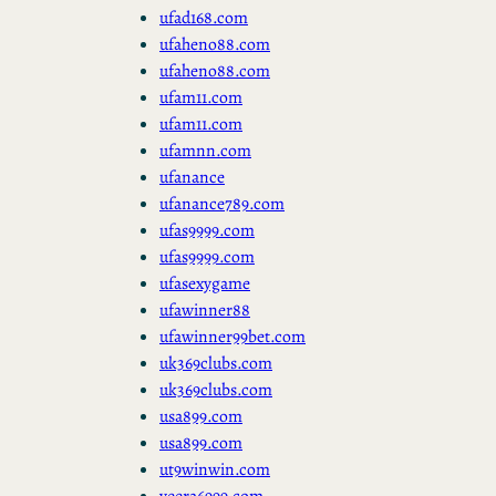
ufad168.com
ufaheno88.com
ufaheno88.com
ufam11.com
ufam11.com
ufamnn.com
ufanance
ufanance789.com
ufas9999.com
ufas9999.com
ufasexygame
ufawinner88
ufawinner99bet.com
uk369clubs.com
uk369clubs.com
usa899.com
usa899.com
ut9winwin.com
veera6999.com