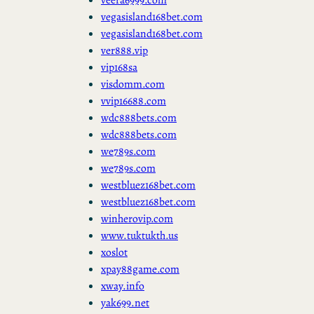
vegasisland168bet.com
vegasisland168bet.com
ver888.vip
vip168sa
visdomm.com
vvip16688.com
wdc888bets.com
wdc888bets.com
we789s.com
we789s.com
westbluez168bet.com
westbluez168bet.com
winherovip.com
www.tuktukth.us
xoslot
xpay88game.com
xway.info
yak699.net