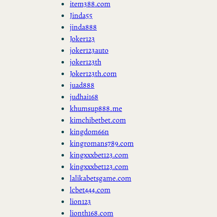
item388.com
Jinda55
jinda888
Joker123
joker123auto
joker123th
Joker123th.com
juad888
judhai168
khumsup888.me
kimchibetbet.com
kingdom66n
kingromans789.com
kingxxxbet123.com
kingxxxbet123.com
lalikabetsgame.com
lcbet444.com
lion123
lionth168.com