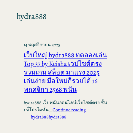
hydra888
14 พฤศจิกายน 2025
เว็บใหญ่ hydra888 ทดลองเล่น
Top 37 by Keisha เวปไซต์ตรง
รวมเกม สล็อต มาแรง 2025
เล่นง่าย มือใหม่ก็รวยได้ 16
พฤศจิกา 2568 พนัน
hydra888 เว็บพนันออนไลน์เว็บไซต์ตรง ชั้น
1 ที่โปรโมชั่น…
Continue reading
hydra888
hydra888