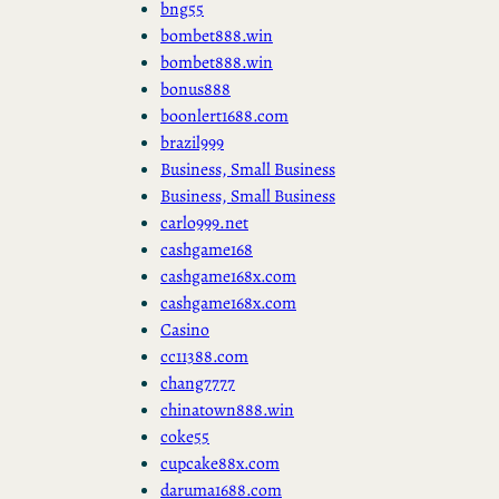
bng55
bombet888.win
bombet888.win
bonus888
boonlert1688.com
brazil999
Business, Small Business
Business, Small Business
carlo999.net
cashgame168
cashgame168x.com
cashgame168x.com
Casino
cc11388.com
chang7777
chinatown888.win
coke55
cupcake88x.com
daruma1688.com