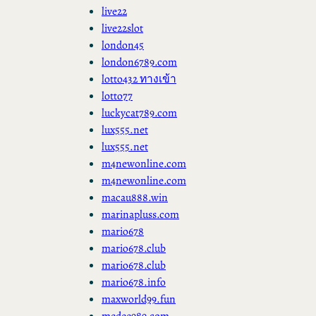
live22
live22slot
london45
london6789.com
lotto432 ทางเข้า
lotto77
luckycat789.com
lux555.net
lux555.net
m4newonline.com
m4newonline.com
macau888.win
marinapluss.com
mario678
mario678.club
mario678.club
mario678.info
maxworld99.fun
medee989.com