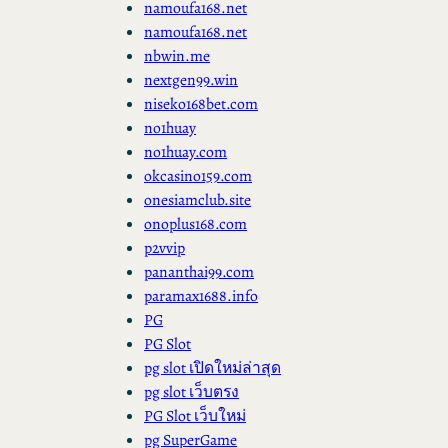
namoufa168.net
namoufa168.net
nbwin.me
nextgen99.win
niseko168bet.com
no1huay
no1huay.com
okcasino159.com
onesiamclub.site
onoplus168.com
p2vvip
pananthai99.com
paramax1688.info
PG
PG Slot
pg slot เปิดใหม่ล่าสุด
pg slot เว็บตรง
PG Slot เว็บใหม่
pg SuperGame