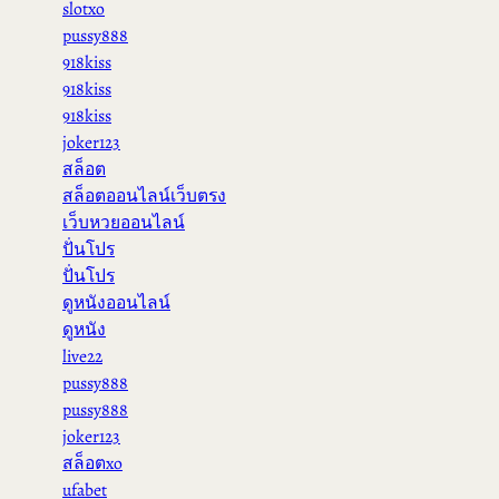
slotxo
pussy888
918kiss
918kiss
918kiss
joker123
สล็อต
สล็อตออนไลน์เว็บตรง
เว็บหวยออนไลน์
ปั่นโปร
ปั่นโปร
ดูหนังออนไลน์
ดูหนัง
live22
pussy888
pussy888
joker123
สล็อตxo
ufabet