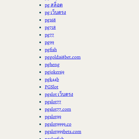
pg สล็อต
pg เว็บตรง
pg168
pg718
pg77
pg99
pgfish
pggold168bet.com
pgheng
pgjoker69
pgk44b
PGSlot
pgslot เว็บตรง
pgslot77
pgslot77.com
pgslot99
pgslot9999.co
pgslot999bets.com
pgslotfish