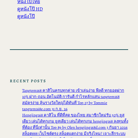
หนังโป๊ไทย
ดูหนังโป๊ HD
ดูหนังโป๊
RECENT POSTS
Tangtem168 คาสิโนครบทุกค่าย เข้าเล่นง่าย ฟีลดี ทุกยอดฝาก
10% ฝาก-ถอน อัตโนมัติ การันตี กำไรหลักแสน tangtem168
สมัครง่าย ลุ้นรางวัลใหญ่ได้ทันที Top 27 by Tommie
tangtem168e.com 31 ก.ย. 26
Hengjing168 คาสิโน ที่ดีที่สุด ของไทย สมาชิกใหม่รับ 50% ยูส
เดียว เล่นได้ทุกเกม ยูสเดียว เล่นได้ทุกเกม hengjing168 ลงทุนทั้ง
ที่ต้อง ที่นี่เท่านั้น Top 89 by Olen hengjing168d.com 3 กันยา 2026
สล็อต888 เว็บไซต์ตรง สล็อตแตกง่าย มีจริงไหม? เจาะลึกระบบ