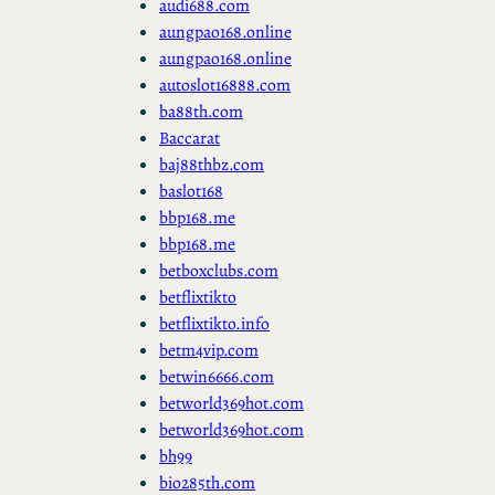
audi688.com
aungpao168.online
aungpao168.online
autoslot16888.com
ba88th.com
Baccarat
baj88thbz.com
baslot168
bbp168.me
bbp168.me
betboxclubs.com
betflixtikto
betflixtikto.info
betm4vip.com
betwin6666.com
betworld369hot.com
betworld369hot.com
bh99
bio285th.com