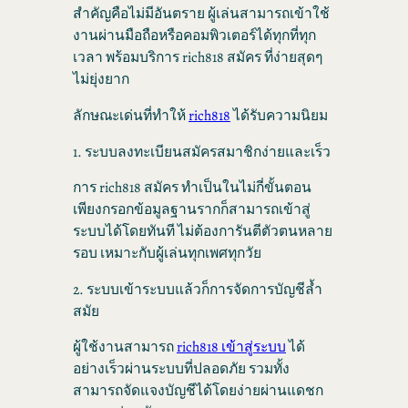
สำคัญคือไม่มีอันตราย ผู้เล่นสามารถเข้าใช้
งานผ่านมือถือหรือคอมพิวเตอร์ได้ทุกที่ทุก
เวลา พร้อมบริการ rich818 สมัคร ที่ง่ายสุดๆ
ไม่ยุ่งยาก
ลักษณะเด่นที่ทำให้
rich818
ได้รับความนิยม
1. ระบบลงทะเบียนสมัครสมาชิกง่ายและเร็ว
การ rich818 สมัคร ทำเป็นในไม่กี่ขั้นตอน
เพียงกรอกข้อมูลฐานรากก็สามารถเข้าสู่
ระบบได้โดยทันที ไม่ต้องการันตีตัวตนหลาย
รอบ เหมาะกับผู้เล่นทุกเพศทุกวัย
2. ระบบเข้าระบบแล้วก็การจัดการบัญชีล้ำ
สมัย
ผู้ใช้งานสามารถ
rich818 เข้าสู่ระบบ
ได้
อย่างเร็วผ่านระบบที่ปลอดภัย รวมทั้ง
สามารถจัดแจงบัญชีได้โดยง่ายผ่านแดชก