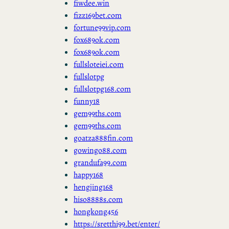
fiwdee.win
fizz169bet.com
fortune99vip.com
fox689ok.com
fox689ok.com
fullsloteiei.com
fullslotpg
fullslotpg168.com
funny18
gem99ths.com
gem99ths.com
goatza888fin.com
gowingo88.com
grandufa99.com
happy168
hengjing168
hiso8888s.com
hongkong456
https://sretthi99.bet/enter/