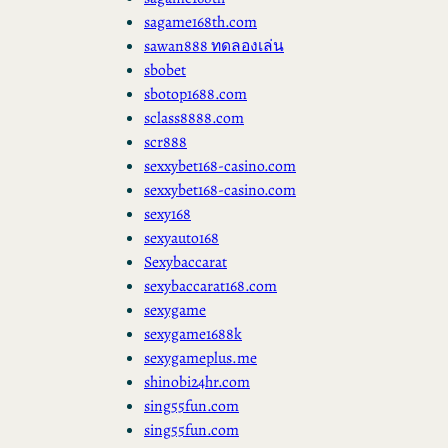
sagame168th.com
sawan888 ทดลองเล่น
sbobet
sbotop1688.com
sclass8888.com
scr888
sexxybet168-casino.com
sexxybet168-casino.com
sexy168
sexyauto168
Sexybaccarat
sexybaccarat168.com
sexygame
sexygame1688k
sexygameplus.me
shinobi24hr.com
sing55fun.com
sing55fun.com