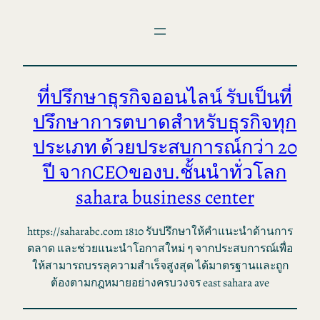
ข้าม
ไป
ยัง
เนื้อหา
ที่ปรึกษาธุรกิจออนไลน์ รับเป็นที่
ปรึกษาการตบาดสำหรับธุรกิจทุก
ประเภท ด้วยประสบการณ์กว่า 20
ปี จากCEOของบ.ชั้นนำทั่วโลก
sahara business center
https://saharabc.com 1810 รับปรึกษาให้คำแนะนำด้านการ
ตลาด และช่วยแนะนำโอกาสใหม่ ๆ จากประสบการณ์เพื่อ
ให้สามารถบรรลุความสำเร็จสูงสุด ได้มาตรฐานและถูก
ต้องตามกฎหมายอย่างครบวงจร east sahara ave