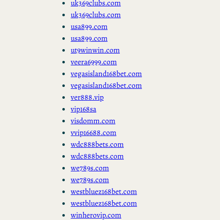
uk369clubs.com
uk369clubs.com
usa899.com
usa899.com
ut9winwin.com
veera6999.com
vegasisland168bet.com
vegasisland168bet.com
ver888.vip
vip168sa
visdomm.com
vvip16688.com
wdc888bets.com
wdc888bets.com
we789s.com
we789s.com
westbluez168bet.com
westbluez168bet.com
winherovip.com