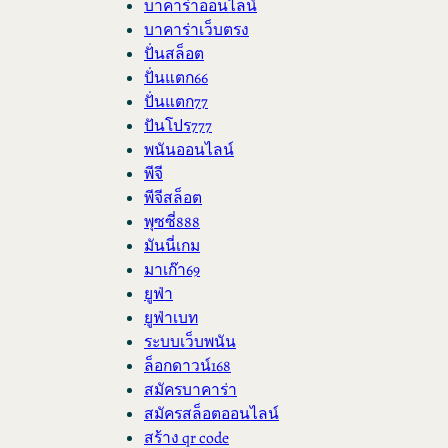
บาคาร่าออนไลน์
บาคาร่าเว็บตรง
ปั่นสล็อต
ปั่นแตก66
ปั่นแตก77
ปันโปร777
พนันออนไลน์
พีจี
พีจีสล็อต
พุซซี่888
มันนี่เกม
มาเก๊า69
ยูฟ่า
ยูฟ่าเบท
ระบบเว็บพนัน
ล็อกดาวน์168
สมัครบาคาร่า
สมัครสล็อตออนไลน์
สร้าง qr code