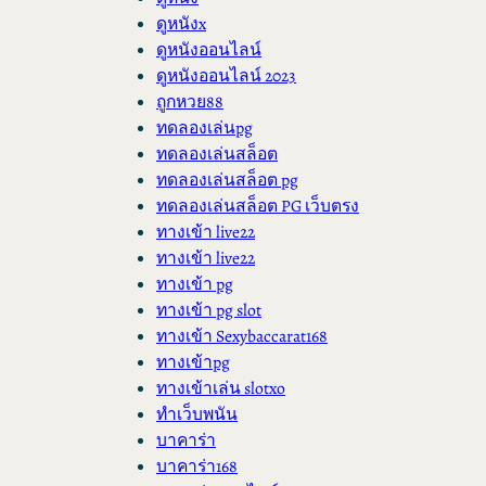
ดูหนังx
ดูหนังออนไลน์
ดูหนังออนไลน์ 2023
ถูกหวย88
ทดลองเล่นpg
ทดลองเล่นสล็อต
ทดลองเล่นสล็อต pg
ทดลองเล่นสล็อต PG เว็บตรง
ทางเข้า live22
ทางเข้า live22
ทางเข้า pg
ทางเข้า pg slot
ทางเข้า Sexybaccarat168
ทางเข้าpg
ทางเข้าเล่น slotxo
ทำเว็บพนัน
บาคาร่า
บาคาร่า168