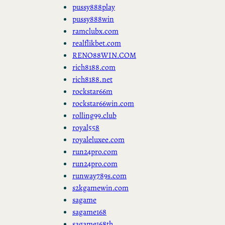
pussy888play
pussy888win
ramclubx.com
realflikbet.com
RENO88WIN.COM
rich8188.com
rich8188.net
rockstar66m
rockstar66win.com
rolling99.club
royal558
royaleluxee.com
run24pro.com
run24pro.com
runway789s.com
s2kgamewin.com
sagame
sagame168
sagame168th