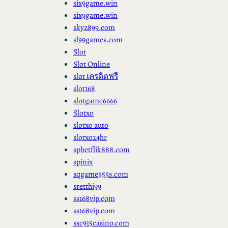
six9game.win
six9game.win
sky2899.com
sl99games.com
Slot
Slot Online
slot เครดิตฟรี
slot168
slotgame6666
Slotxo
slotxo auto
slotxo24hr
spbetflik888.com
spinix
sqgame555s.com
sretthi99
ss168vip.com
ss168vip.com
ssc915casino.com