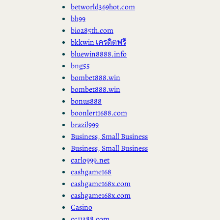
betworld369hot.com
bh99
bio285th.com
bkkwin เครดิตฟรี
bluewin8888.info
bng55
bombet888.win
bombet888.win
bonus888
boonlert1688.com
brazil999
Business, Small Business
Business, Small Business
carlo999.net
cashgame168
cashgame168x.com
cashgame168x.com
Casino
cc11388.com