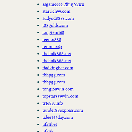
ssgame666 เข้าสู่ระบบ
starrich99.com
sudyod888s.com
t88golds.com
tangtem168
teenoi888
temmax69
thehulk888.net
thehulk888.net
tia8kingbet.com
tkbpgg.com
tkbpgg.com
tong168win.com
topstar359win.com
tr1688.info
tunder88express.com
udee365day.com
ufa11bet
ufa11k