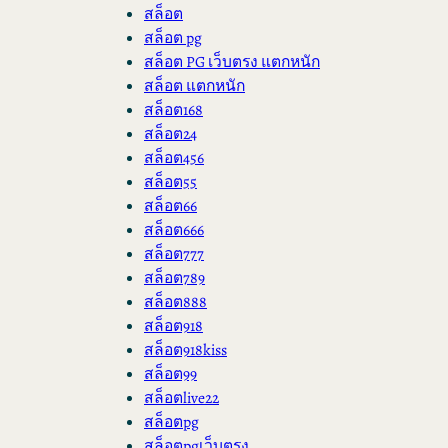
สล็อต
สล็อต pg
สล็อต PG เว็บตรง แตกหนัก
สล็อต แตกหนัก
สล็อต168
สล็อต24
สล็อต456
สล็อต55
สล็อต66
สล็อต666
สล็อต777
สล็อต789
สล็อต888
สล็อต918
สล็อต918kiss
สล็อต99
สล็อตlive22
สล็อตpg
สล็อตpgเว็บตรง