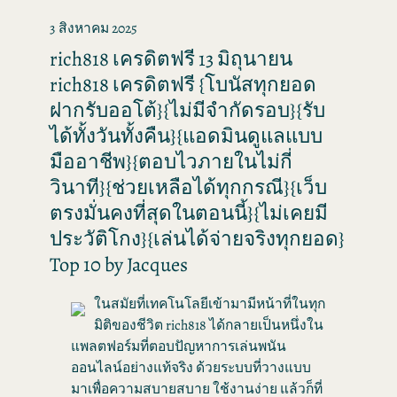
3 สิงหาคม 2025
rich818 เครดิตฟรี 13 มิถุนายน
rich818 เครดิตฟรี {โบนัสทุกยอด
ฝากรับออโต้}{ไม่มีจำกัดรอบ}{รับ
ได้ทั้งวันทั้งคืน}{แอดมินดูแลแบบ
มืออาชีพ}{ตอบไวภายในไม่กี่
วินาที}{ช่วยเหลือได้ทุกกรณี}{เว็บ
ตรงมั่นคงที่สุดในตอนนี้}{ไม่เคยมี
ประวัติโกง}{เล่นได้จ่ายจริงทุกยอด}
Top 10 by Jacques
ในสมัยที่เทคโนโลยีเข้ามามีหน้าที่ในทุก
มิติของชีวิต rich818 ได้กลายเป็นหนึ่งใน
แพลตฟอร์มที่ตอบปัญหาการเล่นพนัน
ออนไลน์อย่างแท้จริง ด้วยระบบที่วางแบบ
มาเพื่อความสบายสบาย ใช้งานง่าย แล้วก็ที่