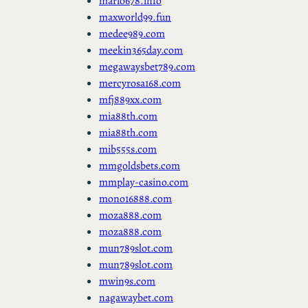
mario678.info
maxworld99.fun
medee989.com
meekin365day.com
megawaysbet789.com
mercyrosa168.com
mfj889xx.com
mia88th.com
mia88th.com
mib555s.com
mmgoldsbets.com
mmplay-casino.com
mono16888.com
moza888.com
moza888.com
mun789slot.com
mun789slot.com
mwin9s.com
nagawaybet.com