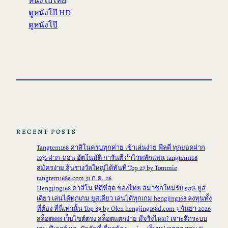
หนังโป๊ไทย
ดูหนังโป๊ HD
ดูหนังโป๊
RECENT POSTS
Tangtem168 คาสิโนครบทุกค่าย เข้าเล่นง่าย ฟีลดี ทุกยอดฝาก
10% ฝาก-ถอน อัตโนมัติ การันตี กำไรหลักแสน tangtem168
สมัครง่าย ลุ้นรางวัลใหญ่ได้ทันที Top 27 by Tommie
tangtem168e.com 31 ก.ย. 26
Hengjing168 คาสิโน ที่ดีที่สุด ของไทย สมาชิกใหม่รับ 50% ยูส
เดียว เล่นได้ทุกเกม ยูสเดียว เล่นได้ทุกเกม hengjing168 ลงทุนทั้ง
ที่ต้อง ที่นี่เท่านั้น Top 89 by Olen hengjing168d.com 3 กันยา 2026
สล็อต888 เว็บไซต์ตรง สล็อตแตกง่าย มีจริงไหม? เจาะลึกระบบ