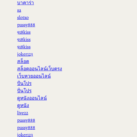
บาคาร่า
sa
slotxo
pussy888
918kiss
918kiss
918kiss
joker123
สล็อต
สล็อตออนไลน์เว็บตรง
เว็บหวยออนไลน์
ปั่นโปร
ปั่นโปร
ดูหนังออนไลน์
ดูหนัง
live22
pussy888
pussy888
joker123