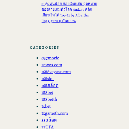
0.7% ทุนน้อย สอยเงินแสน จุดหมาย
ของสายเกมทั่วโลก jinda55 คลิก
เดียวเริ่มได้ Top 62 by Albertha
Jin55.guru 13 กันยา 26
CATEGORIES
037movie
123xos.com
1688vegasx.com
168slot
168สล็อต
188bet
188betth
1xbet
1xgameth.com
55สล็อต
77UFA