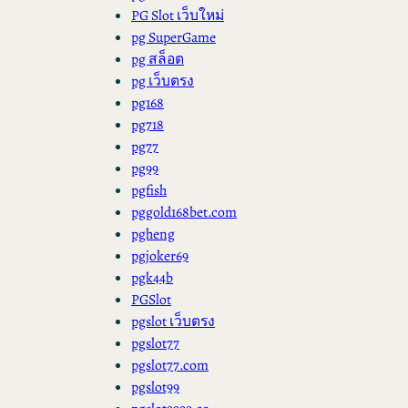
PG Slot เว็บใหม่
pg SuperGame
pg สล็อต
pg เว็บตรง
pg168
pg718
pg77
pg99
pgfish
pggold168bet.com
pgheng
pgjoker69
pgk44b
PGSlot
pgslot เว็บตรง
pgslot77
pgslot77.com
pgslot99