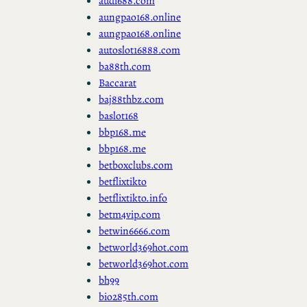
audi688.com
aungpao168.online
aungpao168.online
autoslot16888.com
ba88th.com
Baccarat
baj88thbz.com
baslot168
bbp168.me
bbp168.me
betboxclubs.com
betflixtikto
betflixtikto.info
betm4vip.com
betwin6666.com
betworld369hot.com
betworld369hot.com
bh99
bio285th.com