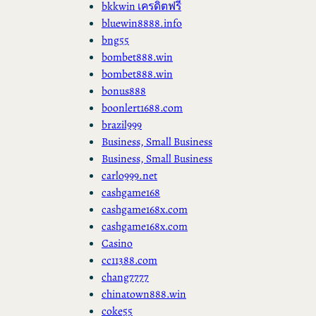
bkkwin เครดิตฟรี
bluewin8888.info
bng55
bombet888.win
bombet888.win
bonus888
boonlert1688.com
brazil999
Business, Small Business
Business, Small Business
carlo999.net
cashgame168
cashgame168x.com
cashgame168x.com
Casino
cc11388.com
chang7777
chinatown888.win
coke55