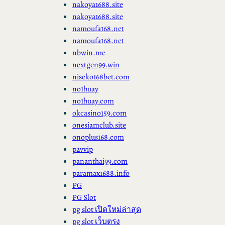
nakoya1688.site
nakoya1688.site
namoufa168.net
namoufa168.net
nbwin.me
nextgen99.win
niseko168bet.com
no1huay
no1huay.com
okcasino159.com
onesiamclub.site
onoplus168.com
p2vvip
pananthai99.com
paramax1688.info
PG
PG Slot
pg slot เปิดใหม่ล่าสุด
pg slot เว็บตรง