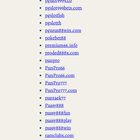
pgslot9999.co
pgslot999bets.com
pgslotfish
pgslotth
pgzeus88win.com
pokebet88
premium66.info
proded888x.com
punpro
PunPro66
PunPro66.com
PunPro777
PunPro777.com
puntaek77
Pussy888
pussy888fun
pussy888play
pussy888win
ramclubx.com