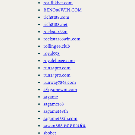
realflikbet.com
RENO88WIN.COM
rich8188.com
rich8188.net
rockstar66m
rockstar66win.com
rolling99.club
royal558
royaleluxee.com
run24pro.com
run24pro.com
runway789s.com
s2kgamewin.com
sagame
sagame168
sagame168th
sagame168th.com
sawan888 ทดลองเล่น
sbobet