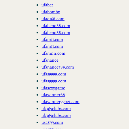
ufabet
ufabombx
ufad168.com
ufaheno88.com
ufaheno88.com
ufam11.com
ufam11.com
ufamnn.com
ufanance
ufanance789.com
ufas9999.com
ufas9999.com
ufasexygame
ufawinner88
ufawinner99bet.com
uk369clubs.com
uk369clubs.com
usa899.com