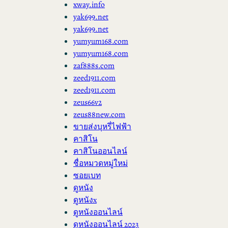
xway.info
yak699.net
yak699.net
yumyum168.com
yumyum168.com
zaf888s.com
zeed1911.com
zeed1911.com
zeus66v2
zeus88new.com
ขายส่งบุหรี่ไฟฟ้า
คาสิโน
คาสิโนออนไลน์
ชื่อหมวดหมู่ใหม่
ซอยเบท
ดูหนัง
ดูหนังx
ดูหนังออนไลน์
ดูหนังออนไลน์ 2023