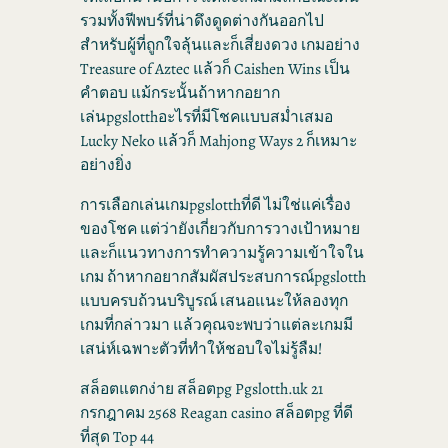
รวมทั้งฟีพบร์ที่น่าดึงดูดต่างกันออกไป
สำหรับผู้ที่ถูกใจลุ้นและก็เสี่ยงดวง เกมอย่าง
Treasure of Aztec แล้วก็ Caishen Wins เป็น
คำตอบ แม้กระนั้นถ้าหากอยาก
เล่นpgslotthอะไรที่มีโชคแบบสม่ำเสมอ
Lucky Neko แล้วก็ Mahjong Ways 2 ก็เหมาะ
อย่างยิ่ง
การเลือกเล่นเกมpgslotthที่ดี ไม่ใช่แค่เรื่อง
ของโชค แต่ว่ายังเกี่ยวกับการวางเป้าหมาย
และก็แนวทางการทำความรู้ความเข้าใจใน
เกม ถ้าหากอยากสัมผัสประสบการณ์pgslotth
แบบครบถ้วนบริบูรณ์ เสนอแนะให้ลองทุก
เกมที่กล่าวมา แล้วคุณจะพบว่าแต่ละเกมมี
เสน่ห์เฉพาะตัวที่ทำให้ชอบใจไม่รู้ลืม!
สล็อตแตกง่าย สล็อตpg Pgslotth.uk 21
กรกฎาคม 2568 Reagan casino สล็อตpg ที่ดี
ที่สุด Top 44