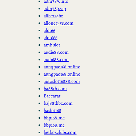
adm789.info
adm789.vip
allbet24hr
allone745s.com
alot66
alot666
amb slot
audi688.com
audi688.com
aungpao168.online
aungpao168.online
autoslot16888.com
ba88th.com
Baccarat
baj88thbz.com
baslot168
bbp168.me
bbp168.me
betboxclubs.com