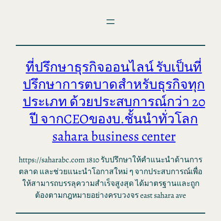
ข้าม
ไป
ยัง
เนื้อหา
ที่ปรึกษาธุรกิจออนไลน์ รับเป็นที่
ปรึกษาการตบาดสำหรับธุรกิจทุก
ประเภท ด้วยประสบการณ์กว่า 20
ปี จากCEOของบ.ชั้นนำทั่วโลก
sahara business center
https://saharabc.com 1810 รับปรึกษาให้คำแนะนำด้านการ
ตลาด และช่วยแนะนำโอกาสใหม่ ๆ จากประสบการณ์เพื่อ
ให้สามารถบรรลุความสำเร็จสูงสุด ได้มาตรฐานและถูก
ต้องตามกฎหมายอย่างครบวงจร east sahara ave