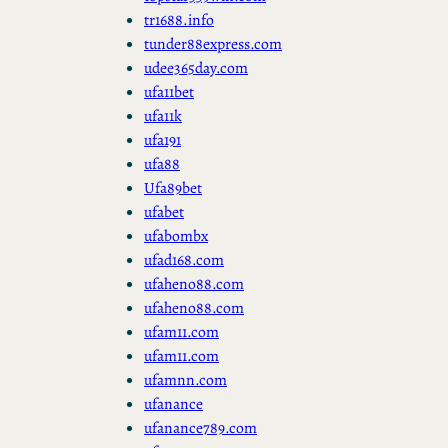
tr1688.info
tunder88express.com
udee365day.com
ufa11bet
ufa11k
ufa191
ufa88
Ufa89bet
ufabet
ufabombx
ufad168.com
ufaheno88.com
ufaheno88.com
ufam11.com
ufam11.com
ufamnn.com
ufanance
ufanance789.com