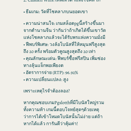
• ธีมเกม: วัดที่โชคลาภบนยอดเขา
• ความน่าสนใจ: เกมสล็อตpgนี้สร้างขึ้นมา
จากตำนานจีน ว่ากันว่าถ้าเกิดได้ขึ้นเขาวัด
แห่งโชคลาภแล้วจะได้รับพรแห่งความมั่งมี
• ฟีพบร์พิเศษ: วงล้อโบนัสที่ให้หมุนฟรีสูงสุด
ถึง 20 ครั้ง พร้อมตัวคูณสูงสุดถึง 20 เท่า
• คุณลักษณะเด่น: ฟีพบร์ซื้อฟรีสปิน เพิ่มช่อง
ทางลุ้นแจ็กพอเพียงต
• อัตราการจ่าย (RTP): 96.92%
• ความเปลี่ยนแปลง: สูง
เพราะเหตุไรจำต้องลอง?
หากคุณชอบเกมPgslotthที่มีโบนัสใหญ่รวม
ทั้งความท้า เกมนี้ตอบโจทย์สุดๆด้วยเหตุ
ว่าการได้เข้าโหมดโบนัสนั้นไม่ง่าย แต่ถ้า
หากได้แล้ว การันตีว่าคุ้มค่า!