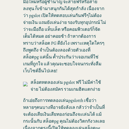
มือใหม่หรือผู้ชำนาญ จะสายฟรีหรือสาย
ลงทุน ก็เข้ามาสนุกกันได้สุดกำลัง เนื่องจาก
ว่า pgslot เปิดให้ทดสอบเล่นกันฟรีๆไม่ต้อง
จ่ายเงิน แถมยังเล่นง่าย รองรับทุกอุปกรณ์ ไม่
ว่าจะมือถือ แท็บเล็ต หรือคอมพิวเตอร์ก็จัด
เต็มได้หมด อย่าคอยช้า ถ้าหากต้องการ
ทราบว่าสล็อต PG ดียังไง เพราะเหตุใดใครๆ
ถึงพูดถึง จำเป็นต้องลองด้วยตัวเองที่
สล็อตpg แค่นั้น ค้ำประกันว่าเจอเกมที่ใช่
เกมที่ถูกใจ แล้วคุณจะชอบใจจนกระทั่งลืม
เว็บไซต์อื่นไปเลย!
สล็อตทดลองเล่น pgslot ฟรี ไม่มีค่าใช้
จ่าย ไม่ต้องสมัคร รวมเกมฮิตแตกง่าย
ถ้าเอ่ยถึงการทดลองเล่นpgslotth เชื่อว่า
หลายๆคนบางทีอาจยังลังเล กลัวว่าจำเป็นที่
จะต้องเสียเงินเสียทองก่อนถึงจะเล่นได้ แม้
กระนั้นกับ สล็อตpg คุณไม่ต้องวิตกกังวลเลย
เนื่องจากตรงนี้เปิดให้ทดลองเล่นสล็อตpg