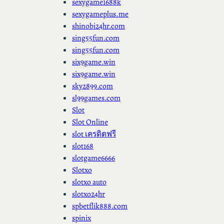
sexygame1688k
sexygameplus.me
shinobi24hr.com
sing55fun.com
sing55fun.com
six9game.win
six9game.win
sky2899.com
sl99games.com
Slot
Slot Online
slot เครดิตฟรี
slot168
slotgame6666
Slotxo
slotxo auto
slotxo24hr
spbetflik888.com
spinix