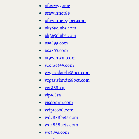
ufasexygame
ufawinner88
ufawinner99bet.com
uk369clubs.com
uk369clubs.com
usa899.com
usa899.com
ut9winwin.com
veera6999.com
vegasisland168bet.com
vegasisland168bet.com
ver888.vip
vip168sa
visdomm.com
vvip16688.com
wdc888bets.com
wdc888bets.com
we789s.com