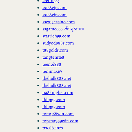
sretthi99
ss168vip.com
ss168vip.com
ssc915casino.com
ssgame666 เข้าสู่ระบบ
starrich99.com
sudyod888s.com
t88golds.com
tangtem168
teenoi888
temmax69
thehulk888.net
thehulk888.net
tia8kingbet.com
tkbpgg.com
tkbpgg.com
tong168win.com
topstar359win.com
tr1688.info