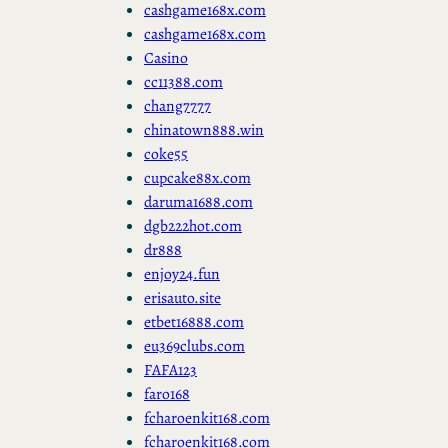
cashgame168x.com
cashgame168x.com
Casino
cc11388.com
chang7777
chinatown888.win
coke55
cupcake88x.com
daruma1688.com
dgb222hot.com
dr888
enjoy24.fun
erisauto.site
etbet16888.com
eu369clubs.com
FAFA123
faro168
fcharoenkit168.com
fcharoenkit168.com