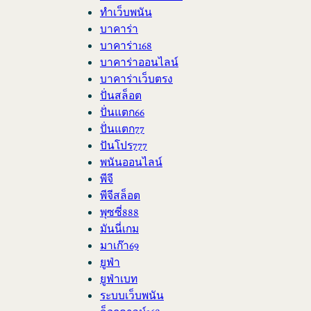
ทำเว็บพนัน
บาคาร่า
บาคาร่า168
บาคาร่าออนไลน์
บาคาร่าเว็บตรง
ปั่นสล็อต
ปั่นแตก66
ปั่นแตก77
ปันโปร777
พนันออนไลน์
พีจี
พีจีสล็อต
พุซซี่888
มันนี่เกม
มาเก๊า69
ยูฟ่า
ยูฟ่าเบท
ระบบเว็บพนัน