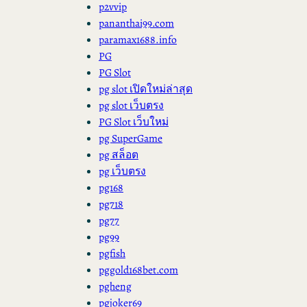
p2vvip
pananthai99.com
paramax1688.info
PG
PG Slot
pg slot เปิดใหม่ล่าสุด
pg slot เว็บตรง
PG Slot เว็บใหม่
pg SuperGame
pg สล็อต
pg เว็บตรง
pg168
pg718
pg77
pg99
pgfish
pggold168bet.com
pgheng
pgjoker69