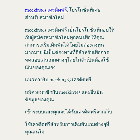
meekin365 เครดิตฟรี
: โปรโมชั่นพิเศษ
สำหรับสมาชิกใหม่
meekin365 เครดิตฟรี เป็นโปรโมชั่นที่มอบให้
กับผู้สมัครสมาชิกใหม่ทุกคน เพื่อให้คุณ
สามารถเริ่มเดิมพันได้โดยไม่ต้องลงทุน
มากมาย นี่เป็นช่องทางที่ดีสำหรับเพื่อการ
ทดสอบเล่นเกมต่างๆโดยไม่จำเป็นต้องใช้
เงินของคุณเอง
แนวทางรับ meekin365 เครดิตฟรี
สมัครสมาชิกกับ meekin365 และยืนยัน
ข้อมูลของคุณ
เข้าระบบและคุณจะได้รับเครดิตฟรีจากเว็บ
ใช้เครดิตฟรีสำหรับการเดิมพันเกมต่างๆที่
คุณสนใจ