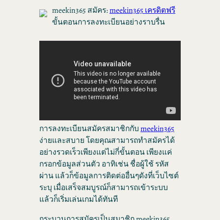
meekin365 สมัคร:
meekin365 เครดิตฟรี
ขั้นตอนการลงทะเบียนอย่างราบรื่น
การลงทะเบียนสมัครสมาชิกกับ
meekin365
ง่ายและสบาย โดยคุณสามารถทำสมัครได้
อย่างรวดเร็วเพียงแต่ไม่กี่ขั้นตอน เพียงแค่
กรอกข้อมูลส่วนตัว อาทิเช่น ชื่อผู้ใช้ รหัส
ผ่าน แล้วก็ข้อมูลการติดต่ออื่นๆดังที่เว็บไซต์
ระบุ เมื่อเสร็จสมบูรณ์ก็สามารถเข้าระบบ
แล้วก็เริ่มเล่นเกมได้ทันที
กระบวนการสมัครเป็นสมาชิก meekin365