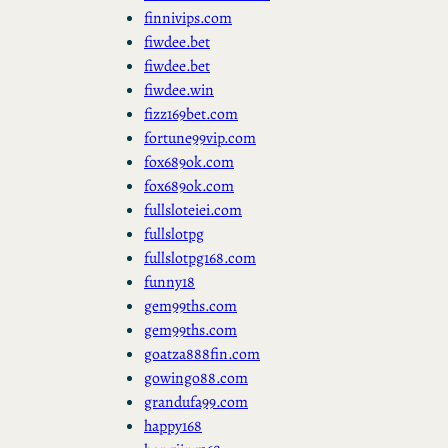
finnivips.com
fiwdee.bet
fiwdee.bet
fiwdee.win
fizz169bet.com
fortune99vip.com
fox689ok.com
fox689ok.com
fullsloteiei.com
fullslotpg
fullslotpg168.com
funny18
gem99ths.com
gem99ths.com
goatza888fin.com
gowingo88.com
grandufa99.com
happy168