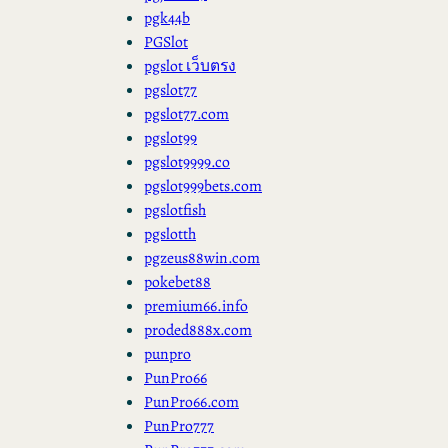
pgk44b
PGSlot
pgslot เว็บตรง
pgslot77
pgslot77.com
pgslot99
pgslot9999.co
pgslot999bets.com
pgslotfish
pgslotth
pgzeus88win.com
pokebet88
premium66.info
proded888x.com
punpro
PunPro66
PunPro66.com
PunPro777