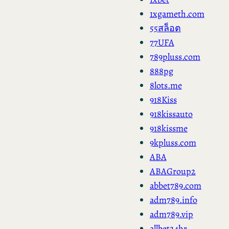
1xgameth.com
55สล็อต
77UFA
789pluss.com
888pg
8lots.me
918Kiss
918kissauto
918kissme
9kpluss.com
ABA
ABAGroup2
abbet789.com
adm789.info
adm789.vip
allbet24hr