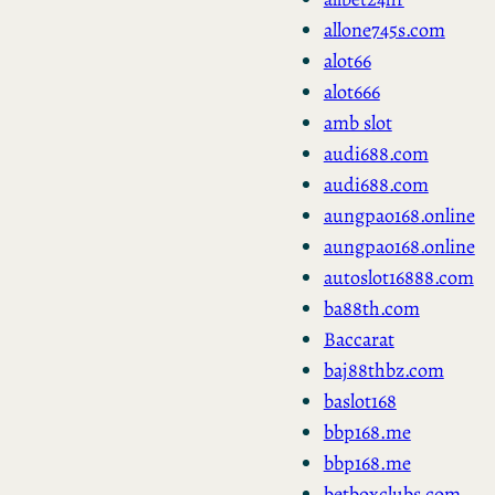
allone745s.com
alot66
alot666
amb slot
audi688.com
audi688.com
aungpao168.online
aungpao168.online
autoslot16888.com
ba88th.com
Baccarat
baj88thbz.com
baslot168
bbp168.me
bbp168.me
betboxclubs.com