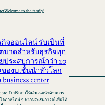
act
Welcome to the family!
รกิจออนไลน์ รับเป็นที่
ตบาดสำหรับธุรกิจทุก
วยประสบการณ์กว่า 20
ของบ.ชั้นนำทั่วโลก
a business center
m 1810 รับปรึกษาให้คำแนะนำด้านการ
อกาสใหม่ ๆ จากประสบการณ์เพื่อให้