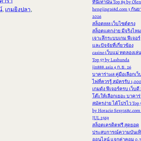
คาร่า
ที่นี่เท่านั้น Top 89 by Olen
์
, 
เกมยิงปลา
, 
hengjing168d.com 3 กันย
2026
สล็อต888 เว็บไซต์ตรง
สล็อตแตกง่าย มีจริงไหม
เจาะลึกระบบเกม ฟีเจอร์
และปัจจัยที่เกี่ยวข้อง
casino เว็บแม่ ทดลองเล่
Top 57 by Lashunda
jin888.asia 4 ก.ย. 26
บาคาร่า168 คู่มือเลือกเว็
ไพ่ที่ควรรู้ สมัครรับ 1,00
เกมดัง ฟีเจอร์ครบ เว็บดี 
โต๊ะให้เลือกเยอะ บาคาร่
สมัครง่าย ได้โปรไว Top 
by Horacio Sexy168c.com 
JUL 2569
สล็อตเครดิตฟรี สุดยอด
ประสบการณ์ความบันเทิ
ออนไลน์ แจกค่าคอม 0.