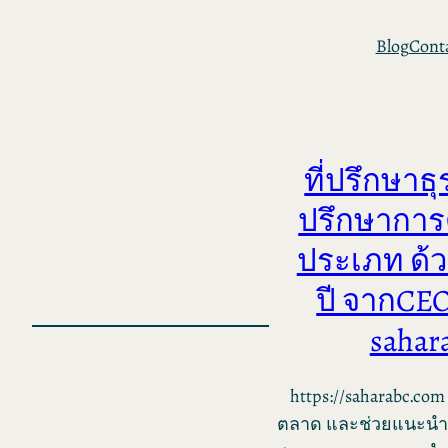
ข้าม
Blog
Cont
ไป
ยัง
เนื้อหา
ที่ปรึกษาธุ
ปรึกษาการ
ประเภท ด้
ปี จากCEO
sahar
https://saharabc.co
ตลาด และช่วยแนะนำโ