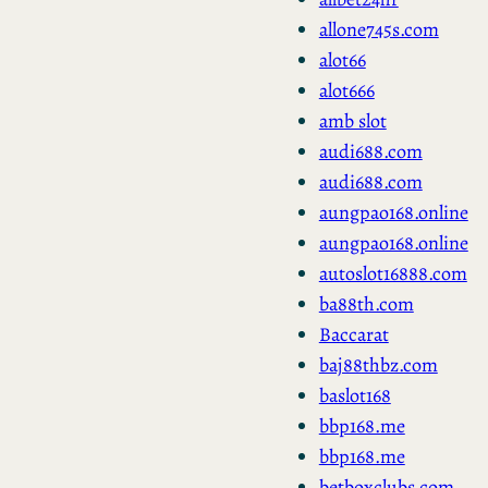
allone745s.com
alot66
alot666
amb slot
audi688.com
audi688.com
aungpao168.online
aungpao168.online
autoslot16888.com
ba88th.com
Baccarat
baj88thbz.com
baslot168
bbp168.me
bbp168.me
betboxclubs.com