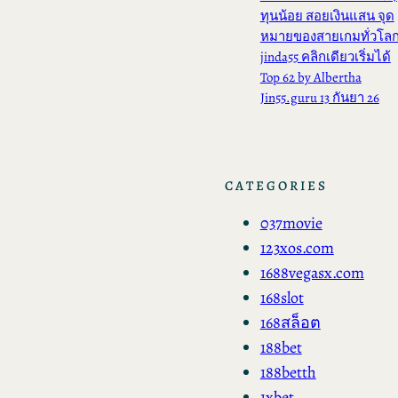
ทุนน้อย สอยเงินแสน จุด
หมายของสายเกมทั่วโล
jinda55 คลิกเดียวเริ่มได้
Top 62 by Albertha
Jin55.guru 13 กันยา 26
CATEGORIES
037movie
123xos.com
1688vegasx.com
168slot
168สล็อต
188bet
188betth
1xbet