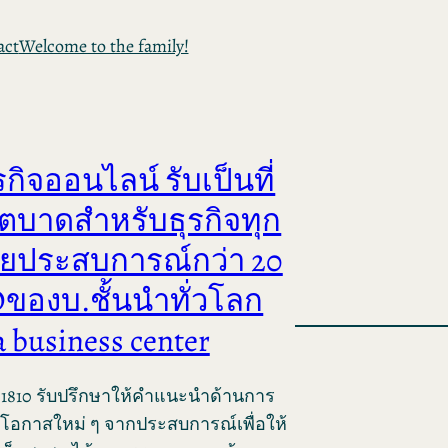
act
Welcome to the family!
รกิจออนไลน์ รับเป็นที่
ตบาดสำหรับธุรกิจทุก
วยประสบการณ์กว่า 20
ของบ.ชั้นนำทั่วโลก
a business center
m 1810 รับปรึกษาให้คำแนะนำด้านการ
อกาสใหม่ ๆ จากประสบการณ์เพื่อให้