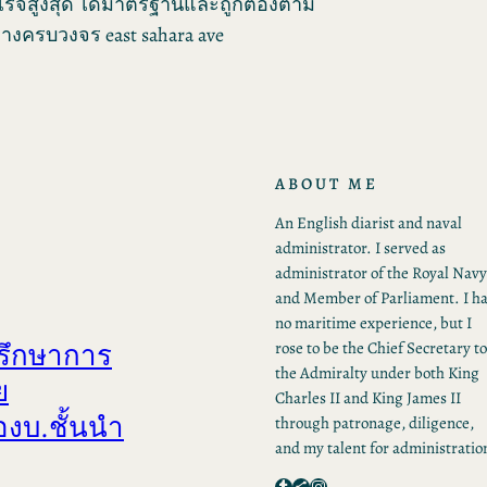
็จสูงสุด ได้มาตรฐานและถูกต้องตาม
งครบวงจร east sahara ave
ABOUT ME
An English diarist and naval
administrator. I served as
administrator of the Royal Navy
and Member of Parliament. I h
no maritime experience, but I
่ปรึกษาการ
rose to be the Chief Secretary to
the Admiralty under both King
ย
Charles II and King James II
งบ.ชั้นนำ
through patronage, diligence,
and my talent for administratio
Tumblr
Share Icon
Instagram