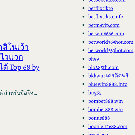
betflixtikto
betflixtikto.info
betm4vip.com
betwin6666.com
betworld369hot.com
าสิโนเจ้า
betworld369hot.com
นไวแจก
bh99
ได้ Top 68 by
bio285th.com
bkkwin เครดิตฟรี
bluewin8888.info
bng55
น์ สำหรับมือให…
bombet888.win
bombet888.win
bonus888
boonlert1688.com
brazil999