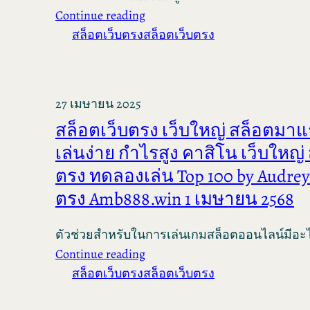
Continue reading
สล็อตเว็บตรง
สล็อตเว็บตรง
27 เมษายน 2025
สล็อตเว็บตรง เว็บใหญ่ สล็อตมาแ
เล่นง่าย กำไรสูง คาสิโน เว็บใหญ่
ตรง ทดลองเล่น Top 100 by Audrey
ตรง Amb888.win 1 เมษายน 2568
ตัวช่วยสำหรับในการเล่นเกมสล็อตออนไลน์มีอะไร
Continue reading
สล็อตเว็บตรง
สล็อตเว็บตรง