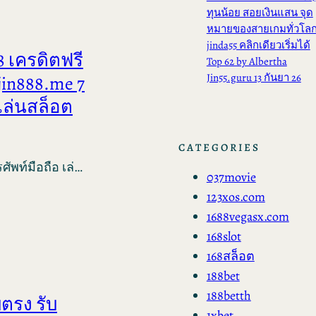
ทุนน้อย สอยเงินแสน จุด
หมายของสายเกมทั่วโล
jinda55 คลิกเดียวเริ่มได้
 เครดิตฟรี
Top 62 by Albertha
Jin55.guru 13 กันยา 26
jin888.me 7
เล่นสล็อต
CATEGORIES
พท์มือถือ เล่…
037movie
123xos.com
1688vegasx.com
168slot
168สล็อต
188bet
188betth
บตรง รับ
1xbet