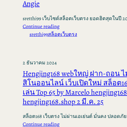
Angie
sretthi99 เว็บไซต์สล็อตเว็บตรง ยอดฮิตสุดในปี 
Continue reading
sretthi99
สล็อตเว็บตรง
2 ธันวาคม 2024
Hengjing168 webใหญ่ ฝาก-ถอน ไม่
สิโนออนไลน์ เว็บเปิดใหม่ สล็อต
เล่น Top 65 by Marcelo hengjing168
hengjing168.shop 2 มี.ค. 25
สล็อต168 เว็บตรง ไม่ผ่านเอเย่นต์ มั่นคง ปลอดภั
Continue reading