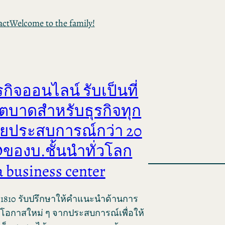
act
Welcome to the family!
รกิจออนไลน์ รับเป็นที่
ตบาดสำหรับธุรกิจทุก
วยประสบการณ์กว่า 20
ของบ.ชั้นนำทั่วโลก
a business center
m 1810 รับปรึกษาให้คำแนะนำด้านการ
อกาสใหม่ ๆ จากประสบการณ์เพื่อให้