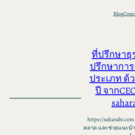
ข้าม
Blog
Cont
ไป
ยัง
เนื้อหา
ที่ปรึกษาธุ
ปรึกษาการ
ประเภท ด้
ปี จากCEO
sahar
https://saharabc.co
ตลาด และช่วยแนะนำโ