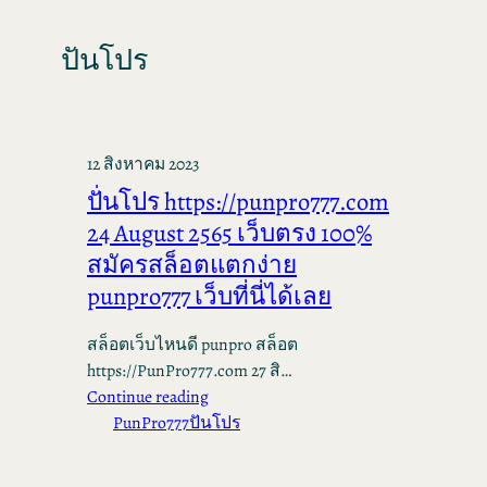
ปันโปร
12 สิงหาคม 2023
ปั่นโปร https://punpro777.com
24 August 2565 เว็บตรง 100%
สมัครสล็อตแตกง่าย
punpro777 เว็บที่นี่ได้เลย
สล็อตเว็บไหนดี punpro สล็อต
https://PunPro777.com 27 สิ…
Continue reading
PunPro777
ปันโปร