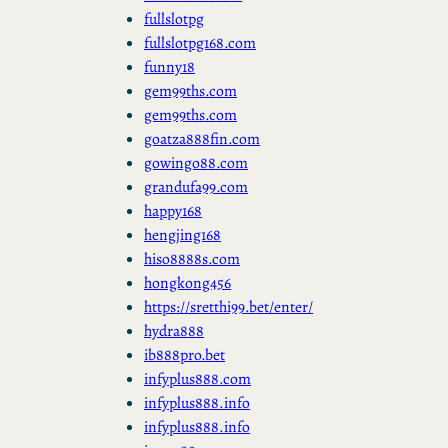
fullslotpg
fullslotpg168.com
funny18
gem99ths.com
gem99ths.com
goatza888fin.com
gowingo88.com
grandufa99.com
happy168
hengjing168
hiso8888s.com
hongkong456
https://sretthi99.bet/enter/
hydra888
ib888pro.bet
infyplus888.com
infyplus888.info
infyplus888.info