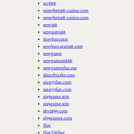
scr888
sexxybet168-casino.com
sexxybet168-casino.com
sexy168
sexyauto168
Sexybaccarat
sexybaccarat168.com
sexygame
sexygame1688k
sexygameplus.me
shinobi24hr.com
sing55fun.com
sing55fun.com
six9game.win
six9game.win
sky2899.com
sl99games.com
Slot
Slot Online