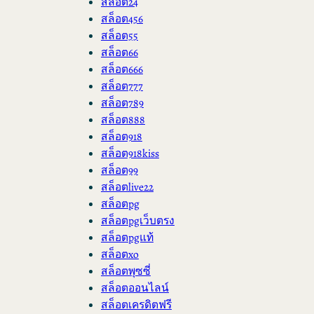
สล็อต24
สล็อต456
สล็อต55
สล็อต66
สล็อต666
สล็อต777
สล็อต789
สล็อต888
สล็อต918
สล็อต918kiss
สล็อต99
สล็อตlive22
สล็อตpg
สล็อตpgเว็บตรง
สล็อตpgแท้
สล็อตxo
สล็อตพุซซี่
สล็อตออนไลน์
สล็อตเครดิตฟรี