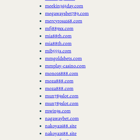
meekin365day.com
megawaysbet789.com
mercyrosa168.com
mfj889xx.com
mia88th.com
mia88th.com
mib555s.com
mmgoldsbets.com
mmplay-casino.com
mono16888.com
moza888.com
moza888.com
mun789slot.com
mun789slot.com
mwin9s.com
nagawaybet.com
nakoya1688.site
nakoya1688.site