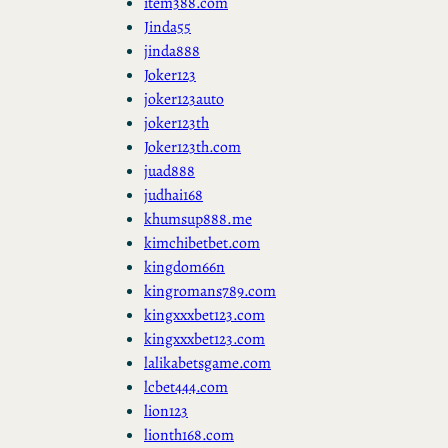
item388.com
Jinda55
jinda888
Joker123
joker123auto
joker123th
Joker123th.com
juad888
judhai168
khumsup888.me
kimchibetbet.com
kingdom66n
kingromans789.com
kingxxxbet123.com
kingxxxbet123.com
lalikabetsgame.com
lcbet444.com
lion123
lionth168.com