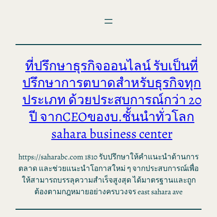
ข้าม
ไป
ยัง
เนื้อหา
ที่ปรึกษาธุรกิจออนไลน์ รับเป็นที่
ปรึกษาการตบาดสำหรับธุรกิจทุก
ประเภท ด้วยประสบการณ์กว่า 20
ปี จากCEOของบ.ชั้นนำทั่วโลก
sahara business center
https://saharabc.com 1810 รับปรึกษาให้คำแนะนำด้านการ
ตลาด และช่วยแนะนำโอกาสใหม่ ๆ จากประสบการณ์เพื่อ
ให้สามารถบรรลุความสำเร็จสูงสุด ได้มาตรฐานและถูก
ต้องตามกฎหมายอย่างครบวงจร east sahara ave