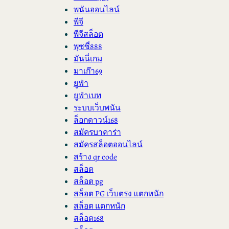
พนันออนไลน์
พีจี
พีจีสล็อต
พุซซี่888
มันนี่เกม
มาเก๊า69
ยูฟ่า
ยูฟ่าเบท
ระบบเว็บพนัน
ล็อกดาวน์168
สมัครบาคาร่า
สมัครสล็อตออนไลน์
สร้าง qr code
สล็อต
สล็อต pg
สล็อต PG เว็บตรง แตกหนัก
สล็อต แตกหนัก
สล็อต168