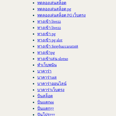
ทดลองเล่นสล็อต
ทดลองเล่นสล็อต pg
ทดลองเล่นสล็อต PG เว็บตรง
ทางเข้า live22
ทางเข้า live22
ทางเข้า pg
ทางเข้า pg slot
ทางเข้า Sexybaccarat168
ทางเข้าpg
ทางเข้าเล่น slotxo
ทำเว็บพนัน
บาคาร่า
บาคาร่า168
บาคาร่าออนไลน์
บาคาร่าเว็บตรง
ปั่นสล็อต
ปั่นแตก66
ปั่นแตก77
ปันโปร777