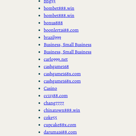
bng55
bombet888.win
bombet888.win
bonus888
boonlert1688.com
brazil999
Business, Small Business
Business, Small Business
carlo999.net
cashgame168
cashgame168x.com
cashgame168x.com
Casino
cc11388.com
chang7777
chinatown888.win
coke55
cupcake88x.com
daruma1688.com