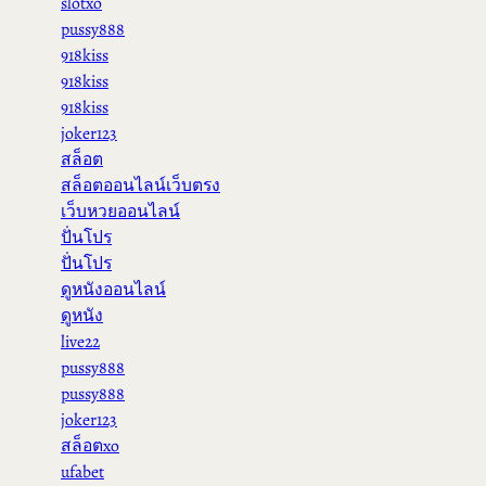
slotxo
pussy888
918kiss
918kiss
918kiss
joker123
สล็อต
สล็อตออนไลน์เว็บตรง
เว็บหวยออนไลน์
ปั่นโปร
ปั่นโปร
ดูหนังออนไลน์
ดูหนัง
live22
pussy888
pussy888
joker123
สล็อตxo
ufabet