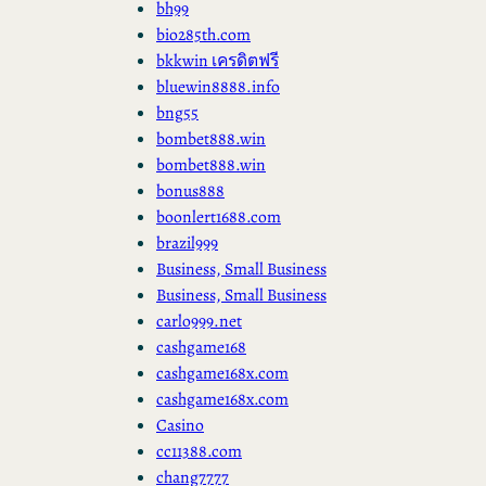
bh99
bio285th.com
bkkwin เครดิตฟรี
bluewin8888.info
bng55
bombet888.win
bombet888.win
bonus888
boonlert1688.com
brazil999
Business, Small Business
Business, Small Business
carlo999.net
cashgame168
cashgame168x.com
cashgame168x.com
Casino
cc11388.com
chang7777