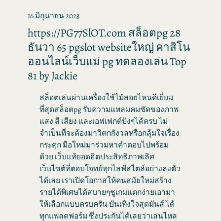
16 มิถุนายน 2023
https://PG77SlOT.com สล็อตpg 28
ธันวา 65 pgslot websiteใหญ่ คาสิโน
ออนไลน์เว็บแม่ pg ทดลองเล่น Top
81 by Jackie
สล็อตเล่นผ่านเครื่องใช้ไม้สอยไหนดีเยี่ยม
ที่สุดสล็อตpg รับความแหลมคมชัดของภาพ
เเสง สี เสียง เเละเอฟเฟกต์ปังๆได้ครบ ไม่
จำเป็นที่จะต้องมาวิตกกังวลหรือกลุ้มใจเรื่อง
กระตุก มือใหม่มาร่วมหาคำตอบไปพร้อม
ด้วย เว็บแท้ยอดฮิตประสิทธิภาพเลิศ
เว็บไซต์ที่ตอบโจทย์ทุกไลฟ์สไตล์อย่างลงตัว
ได้เลย เราเปิดโอกาสให้คนสมัยใหม่สร้าง
รายได้พิเศษได้สบายๆชูเกมแตกง่ายเอามา
ให้เลือกแบบครบครัน บันเทิงใจสุดมันส์ ได้
ทุกแพลตฟอร์ม ซึ่งประกันได้เลยว่าเล่นไหล