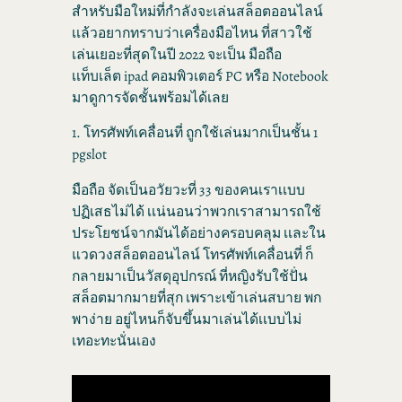
สำหรับมือใหม่ที่กำลังจะเล่นสล็อตออนไลน์
เเล้วอยากทราบว่าเครื่องมือไหน ที่สาวใช้
เล่นเยอะที่สุดในปี 2022 จะเป็น มือถือ
เเท็บเล็ต ipad คอมพิวเตอร์ PC หรือ Notebook
มาดูการจัดชั้นพร้อมได้เลย
1. โทรศัพท์เคลื่อนที่ ถูกใช้เล่นมากเป็นชั้น 1
pgslot
มือถือ จัดเป็นอวัยวะที่ 33 ของคนเราเเบบ
ปฏิเสธไม่ได้ เเน่นอนว่าพวกเราสามารถใช้
ประโยชน์จากมันได้อย่างครอบคลุม เเละใน
แวดวงสล็อตออนไลน์ โทรศัพท์เคลื่อนที่ ก็
กลายมาเป็นวัสดุอุปกรณ์ ที่หญิงรับใช้ปั่น
สล็อตมากมายที่สุก เพราะเข้าเล่นสบาย พก
พาง่าย อยู่ไหนก็จับขึ้นมาเล่นได้เเบบไม่
เทอะทะนั่นเอง