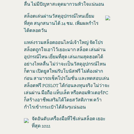
ลื่น ไม่มีปัญหาสะดุดมากวนหัวใจเเน่นอน
สล็อตเล่นผ่านวัสดุอุปกรณ์ไหนเยี่ยม
ที่สุด สนุกสนานได้ 24 ชม. เพิ่มผลกำไร
ได้ตลอดวัน
แหล่งรวมสล็อตออนไลน์เจ้าใหญ่ จัดโปร
สล็อตถูกใจเอาไว้เยอะมาก สล็อต เล่นผ่าน
อุปกรณ์ไหน เยี่ยมที่สุด เล่นเกมสุดฮอตได้
อย่างไหลลื่น ไม่ว่าจะเป็นวัสดุอุปกรณ์ไหน
ก็ตาม เปิดยูสใหม่รับโบนัสฟรี ไม่ต้องฝาก
ก่อน สามารถเช็คโปรโมชั่น เเละทดสอบเล่น
สล็อตฟรี PGSLOT ได้ก่อนลงทุนจริง ไม่ว่าจะ
เล่นผ่าน มือถือ เเท็บเล็ต หรือคอมพิวเตอร์PC
ก็สร้างอาชีพเสริมได้โดยสวัสดิภาพ คว้า
กำไรเข้ากระเป๋าได้ล้นๆเเน่นอน
จัดอันดับเครื่องมือที่ใช้เล่นสล็อต เยอะ
ที่สุด 2022