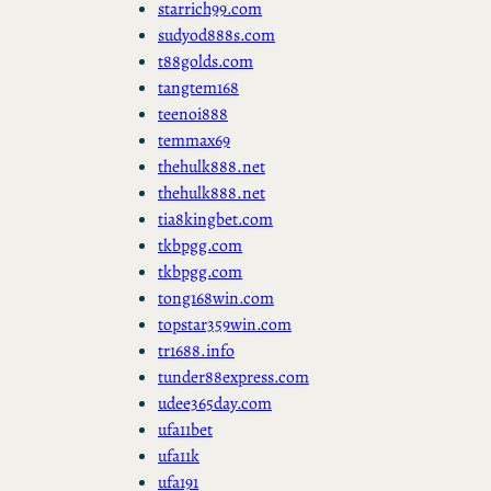
starrich99.com
sudyod888s.com
t88golds.com
tangtem168
teenoi888
temmax69
thehulk888.net
thehulk888.net
tia8kingbet.com
tkbpgg.com
tkbpgg.com
tong168win.com
topstar359win.com
tr1688.info
tunder88express.com
udee365day.com
ufa11bet
ufa11k
ufa191