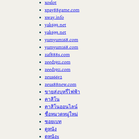
xoslot
xpay88game.com
xway.info
yak699.net
yak699.net
yumyum168.com
yumyum168.com
zaf888s.com
zeed1911.com
zeed1911.com
zeus66v2
zeus88new.com
ขายส่งบุหรี่ไฟฟ้า
คาสิโน
คาสิโนออนไลน์
ชื่อหมวดหมู่ใหม่
ซอยเบท
ดูหนัง
ดูหนังx