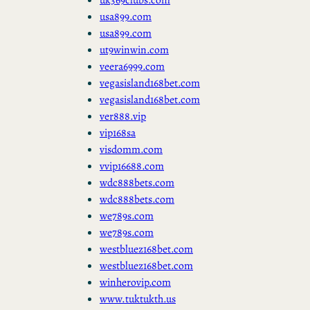
usa899.com
usa899.com
ut9winwin.com
veera6999.com
vegasisland168bet.com
vegasisland168bet.com
ver888.vip
vip168sa
visdomm.com
vvip16688.com
wdc888bets.com
wdc888bets.com
we789s.com
we789s.com
westbluez168bet.com
westbluez168bet.com
winherovip.com
www.tuktukth.us