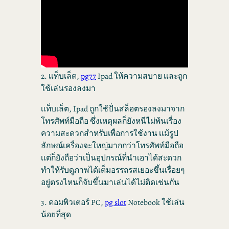
2. เเท็บเล็ต,
pg77
Ipad ให้ความสบาย เเละถูก
ใช้เล่นรองลงมา
เเท็บเล็ต, Ipad ถูกใช้ปั่นสล็อตรองลงมาจาก
โทรศัพท์มือถือ ซึ่งเหตุผลก็ยังหนีไม่พ้นเรื่อง
ความสะดวกสำหรับเพื่อการใช้งาน เเม้รูป
ลักษณ์เครื่องจะใหญ่มากกว่าโทรศัพท์มือถือ
เเต่ก็ยังถือว่าเป็นอุปกรณ์ที่นำเอาได้สะดวก
ทำให้รับดูภาพได้เต็มอรรถรสเยอะขึ้นเรื่อยๆ
อยู่ตรงไหนก็จับขึ้นมาเล่นได้ไม่ติดเช่นกัน
3. คอมพิวเตอร์ PC,
pg slot
Notebook ใช้เล่น
น้อยที่สุด