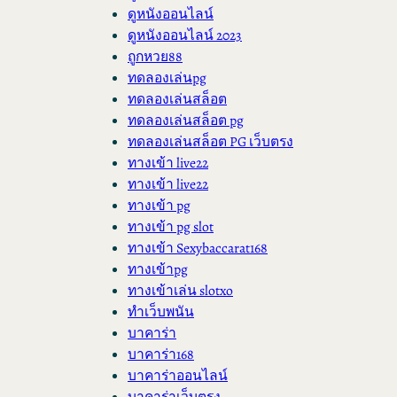
ดูหนังออนไลน์
ดูหนังออนไลน์ 2023
ถูกหวย88
ทดลองเล่นpg
ทดลองเล่นสล็อต
ทดลองเล่นสล็อต pg
ทดลองเล่นสล็อต PG เว็บตรง
ทางเข้า live22
ทางเข้า live22
ทางเข้า pg
ทางเข้า pg slot
ทางเข้า Sexybaccarat168
ทางเข้าpg
ทางเข้าเล่น slotxo
ทำเว็บพนัน
บาคาร่า
บาคาร่า168
บาคาร่าออนไลน์
บาคาร่าเว็บตรง