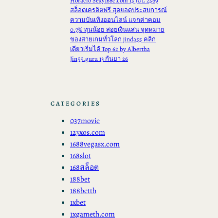
Horacio Sexy168c.com 13 JUL 2569
สล็อตเครดิตฟรี สุดยอดประสบการณ์
ความบันเทิงออนไลน์ แจกค่าคอม
0.7% ทุนน้อย สอยเงินแสน จุดหมาย
ของสายเกมทั่วโลก jinda55 คลิก
เดียวเริ่มได้ Top 62 by Albertha
Jin55.guru 13 กันยา 26
CATEGORIES
037movie
123xos.com
1688vegasx.com
168slot
168สล็อต
188bet
188betth
1xbet
1xgameth.com