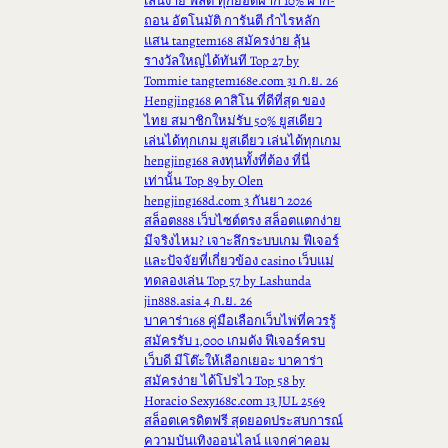
เล่นง่าย ฟีลดี ทุกยอดฝาก 10% ฝาก-
ถอน อัตโนมัติ การันตี กำไรหลัก
แสน tangtem168 สมัครง่าย ลุ้น
รางวัลใหญ่ได้ทันที Top 27 by
Tommie tangtem168e.com 31 ก.ย. 26
Hengjing168 คาสิโน ที่ดีที่สุด ของ
ไทย สมาชิกใหม่รับ 50% ยูสเดียว
เล่นได้ทุกเกม ยูสเดียว เล่นได้ทุกเกม
hengjing168 ลงทุนทั้งที่ต้อง ที่นี่
เท่านั้น Top 89 by Olen
hengjing168d.com 3 กันยา 2026
สล็อต888 เว็บไซต์ตรง สล็อตแตกง่าย
มีจริงไหม? เจาะลึกระบบเกม ฟีเจอร์
และปัจจัยที่เกี่ยวข้อง casino เว็บแม่
ทดลองเล่น Top 57 by Lashunda
jin888.asia 4 ก.ย. 26
บาคาร่า168 คู่มือเลือกเว็บไพ่ที่ควรรู้
สมัครรับ 1,000 เกมดัง ฟีเจอร์ครบ
เว็บดี มีโต๊ะให้เลือกเยอะ บาคาร่า
สมัครง่าย ได้โปรไว Top 58 by
Horacio Sexy168c.com 13 JUL 2569
สล็อตเครดิตฟรี สุดยอดประสบการณ์
ความบันเทิงออนไลน์ แจกค่าคอม