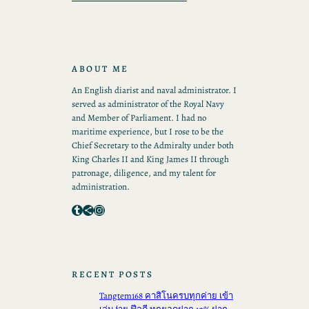
ABOUT ME
An English diarist and naval administrator. I
served as administrator of the Royal Navy
and Member of Parliament. I had no
maritime experience, but I rose to be the
Chief Secretary to the Admiralty under both
King Charles II and King James II through
patronage, diligence, and my talent for
administration.
Tumblr
Share Icon
Instagram
RECENT POSTS
Tangtem168 คาสิโนครบทุกค่าย เข้า