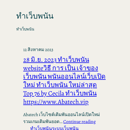
ทำเว็บพนัน
ทำเว็บพนัน
12 สิงหาคม 2023
28 มิ.ย. 2023 ทำเว็บพนัน
websiteวิธี การ เป็น เจ้าของ
เว็บพนัน พนันออนไลน์เว็บเปิด
ใหม่ ทำเว็บพนัน ใหม่ล่าสุด
Top 76 by Cecila ทำเว็บพนัน
https://www.Abatech.vip
Abatech เว็บไซต์เดิมพันออนไลน์เปิดใหม่
รวมเกมเดิมพันยอด…
Continue reading
ทำเว็บพนัน
ระบบเว็บพนัน