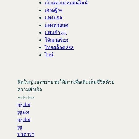
เว็บแทงบอลออนไลน์
เศรษฐี99
แทงบอล
แทงหวยสด
แพนด้า555
โจ๊กเกอร์123
ไทยสล็อต 888
ไวน์
คิดใหญ่และพยายามให้มากเพื่อเติมเต็มชีวิตด้วย
ความสำเร็จ
↘↓↓↓↓↓↙
pg slot
pgslot
pg slot
pg
บาคาร่า