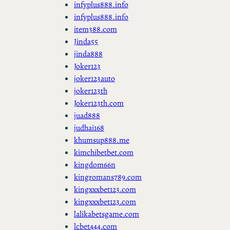
infyplus888.info
infyplus888.info
item388.com
Jinda55
jinda888
Joker123
joker123auto
joker123th
Joker123th.com
juad888
judhai168
khumsup888.me
kimchibetbet.com
kingdom66n
kingromans789.com
kingxxxbet123.com
kingxxxbet123.com
lalikabetsgame.com
lcbet444.com