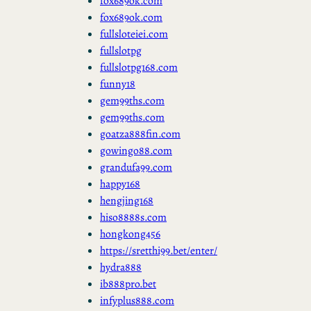
fox689ok.com
fox689ok.com
fullsloteiei.com
fullslotpg
fullslotpg168.com
funny18
gem99ths.com
gem99ths.com
goatza888fin.com
gowingo88.com
grandufa99.com
happy168
hengjing168
hiso8888s.com
hongkong456
https://sretthi99.bet/enter/
hydra888
ib888pro.bet
infyplus888.com