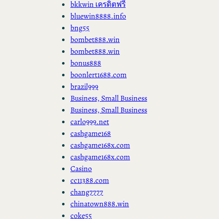
bkkwin เครดิตฟรี
bluewin8888.info
bng55
bombet888.win
bombet888.win
bonus888
boonlert1688.com
brazil999
Business, Small Business
Business, Small Business
carlo999.net
cashgame168
cashgame168x.com
cashgame168x.com
Casino
cc11388.com
chang7777
chinatown888.win
coke55