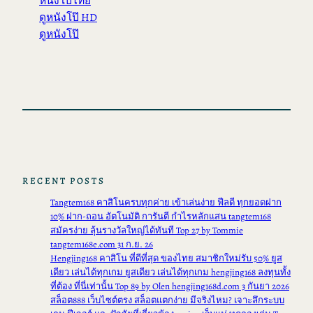
หนังโป๊ไทย
ดูหนังโป๊ HD
ดูหนังโป๊
RECENT POSTS
Tangtem168 คาสิโนครบทุกค่าย เข้าเล่นง่าย ฟีลดี ทุกยอดฝาก
10% ฝาก-ถอน อัตโนมัติ การันตี กำไรหลักแสน tangtem168
สมัครง่าย ลุ้นรางวัลใหญ่ได้ทันที Top 27 by Tommie
tangtem168e.com 31 ก.ย. 26
Hengjing168 คาสิโน ที่ดีที่สุด ของไทย สมาชิกใหม่รับ 50% ยูส
เดียว เล่นได้ทุกเกม ยูสเดียว เล่นได้ทุกเกม hengjing168 ลงทุนทั้ง
ที่ต้อง ที่นี่เท่านั้น Top 89 by Olen hengjing168d.com 3 กันยา 2026
สล็อต888 เว็บไซต์ตรง สล็อตแตกง่าย มีจริงไหม? เจาะลึกระบบ