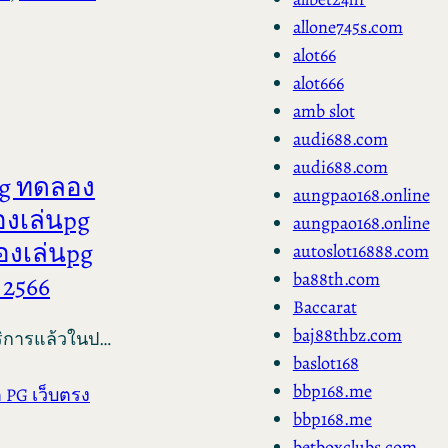
allone745s.com
alot66
alot666
amb slot
audi688.com
audi688.com
pg ทดลอง
aungpao168.online
องเล่นpg
aungpao168.online
องเล่นpg
autoslot16888.com
ba88th.com
 2566
Baccarat
baj88thbz.com
ริการแล้วในป…
baslot168
bbp168.me
 PG เว็บตรง
bbp168.me
betboxclubs.com