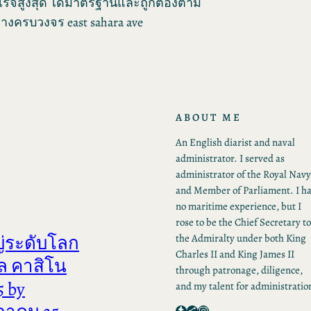
็จสูงสุด ได้มาตรฐานและถูกต้องตาม
งครบวงจร east sahara ave
ABOUT ME
An English diarist and naval
administrator. I served as
administrator of the Royal Navy
and Member of Parliament. I h
no maritime experience, but I
rose to be the Chief Secretary to
ญ่ระดับโลก
the Admiralty under both King
Charles II and King James II
ผล คาสิโน
through patronage, diligence,
5 by
and my talent for administratio
Tumblr
Share Icon
Instagram