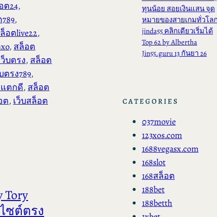
็อต24
, 
ทุนน้อย สอยเงินแสน จุด
ต789
, 
หมายของสายเกมทั่วโล
jinda55 คลิกเดียวเริ่มได้
ล็อตlive22
, 
Top 62 by Albertha
ตxo
, 
สล็อต
Jin55.guru 13 กันยา 26
เว็บตรง
, 
สล็อต
็บตรง789
, 
ตแตกดี
, 
สล็อต
็อต
, 
เว็บสล็อต
CATEGORIES
037movie
123xos.com
1688vegasx.com
168slot
168สล็อต
188bet
y Tory
188betth
บไซต์ตรง
1xbet