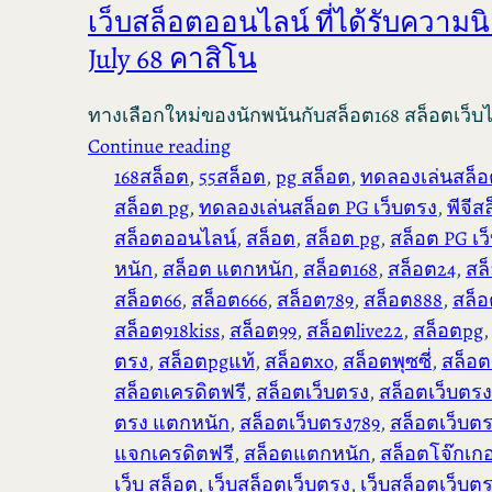
เว็บสล็อตออนไลน์ ที่ได้รับความนิ
July 68 คาสิโน
ทางเลือกใหม่ของนักพนันกับสล็อต168 สล็อตเว็บไ
Continue reading
168สล็อต
, 
55สล็อต
, 
pg สล็อต
, 
ทดลองเล่นสล็อ
สล็อต pg
, 
ทดลองเล่นสล็อต PG เว็บตรง
, 
พีจีส
สล็อตออนไลน์
, 
สล็อต
, 
สล็อต pg
, 
สล็อต PG เ
หนัก
, 
สล็อต แตกหนัก
, 
สล็อต168
, 
สล็อต24
, 
สล
สล็อต66
, 
สล็อต666
, 
สล็อต789
, 
สล็อต888
, 
สล็อ
สล็อต918kiss
, 
สล็อต99
, 
สล็อตlive22
, 
สล็อตpg
,
ตรง
, 
สล็อตpgแท้
, 
สล็อตxo
, 
สล็อตพุซซี่
, 
สล็อ
สล็อตเครดิตฟรี
, 
สล็อตเว็บตรง
, 
สล็อตเว็บตรง
ตรง แตกหนัก
, 
สล็อตเว็บตรง789
, 
สล็อตเว็บต
แจกเครดิตฟรี
, 
สล็อตแตกหนัก
, 
สล็อตโจ๊กเกอ
เว็บ สล็อต
, 
เว็บสล็อตเว็บตรง
, 
เว็บสล็อตเว็บต