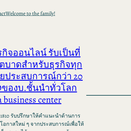
act
Welcome to the family!
รกิจออนไลน์ รับเป็นที่
ตบาดสำหรับธุรกิจทุก
วยประสบการณ์กว่า 20
ของบ.ชั้นนำทั่วโลก
a business center
m 1810 รับปรึกษาให้คำแนะนำด้านการ
อกาสใหม่ ๆ จากประสบการณ์เพื่อให้