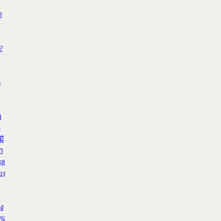
า
?
น
บ
0
มี
า
58
13
ง
7%