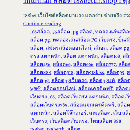
Thurman สล็อต 188betth.shop 1 ต
188bet เว็บไซต์สล็อตมาแรง แตกง่ายจ่ายจริง ร
Continue reading
168สล็อต
, 
55สล็อต
, 
pg สล็อต
, 
ทดลองเล่นสล็อ
สล็อต pg
, 
ทดลองเล่นสล็อต PG เว็บตรง
, 
ปั่นส
สล็อต
, 
สมัครสล็อตออนไลน์
, 
สล็อต
, 
สล็อต pg
ตรง แตกหนัก
, 
สล็อต แตกหนัก
, 
สล็อต168
, 
สล
สล็อต456
, 
สล็อต66
, 
สล็อต666
, 
สล็อต777
, 
สล็อ
สล็อต888
, 
สล็อต918
, 
สล็อต918kiss
, 
สล็อต99
, 
ส
สล็อตpg
, 
สล็อตpgเว็บตรง
, 
สล็อตpgแท้
, 
สล็อ
พุซซี่
, 
สล็อตออนไลน์
, 
สล็อตเครดิตฟรี
, 
สล็อต
เว็บตรง 168
, 
สล็อตเว็บตรง แตกหนัก
, 
สล็อตเว
สล็อตเว็บตรง789
, 
สล็อตแจกเครดิตฟรี
, 
สล็อ
แตกหนัก
, 
สล็อตโจ๊กเกอร์
, 
เกมสล็อต
, 
เว็บ สล
เว็บตรง
, 
เว็บสล็อตเว็บตรง
, 
ไทยสล็อต 888
188bet
, 
188betth
, 
สล็อต