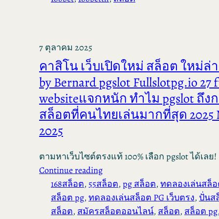
7 ตุลาคม 2025
คาสิโน เว็บเปิดใหม่ สล็อต ใหม่ล่า
by Bernard pgslot Fullslotpg.io 27 f
websiteแจกหนัก ทำไม pgslot ถึงก
สล็อตที่คนไทยเล่นมากที่สุด 2025
2025
ตามหาเว็บไซต์ตรงแท้ 100% เลือก pgslot ได้เลย!
Continue reading
168สล็อต
, 
55สล็อต
, 
pg สล็อต
, 
ทดลองเล่นสล็อ
สล็อต pg
, 
ทดลองเล่นสล็อต PG เว็บตรง
, 
ปั่นส
สล็อต
, 
สมัครสล็อตออนไลน์
, 
สล็อต
, 
สล็อต pg