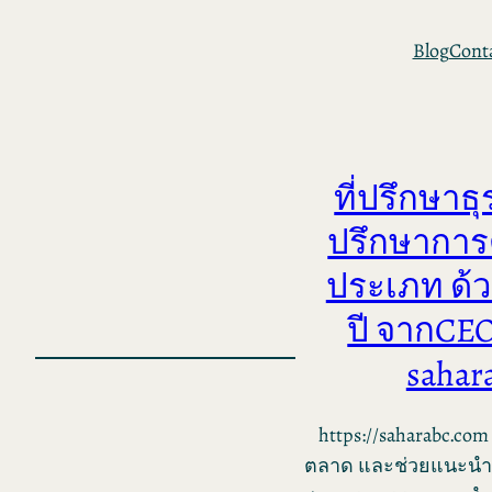
ข้าม
Blog
Cont
ไป
ยัง
เนื้อหา
ที่ปรึกษาธุ
ปรึกษาการ
ประเภท ด้
ปี จากCEO
sahar
https://saharabc.co
ตลาด และช่วยแนะนำโ