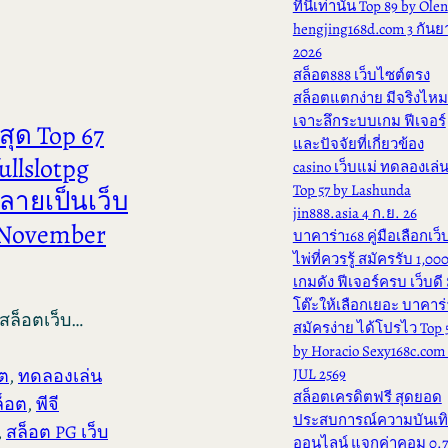
ที่นี่เท่านั้น Top 89 by Olen
hengjing168d.com 3 กันย
2026
สล็อต888 เว็บไซต์ตรง
สล็อตแตกง่าย มีจริงไหม
เจาะลึกระบบเกม ฟีเจอร์
สุด Top 67
และปัจจัยที่เกี่ยวข้อง
ullslotpg
casino เว็บแม่ ทดลองเล่
Top 57 by Lashunda
ลายเป็นเว็บ
jin888.asia 4 ก.ย. 26
 November
บาคาร่า168 คู่มือเลือกเว็
ไพ่ที่ควรรู้ สมัครรับ 1,00
เกมดัง ฟีเจอร์ครบ เว็บดี 
โต๊ะให้เลือกเยอะ บาคาร่
 สล็อตเว็บ…
สมัครง่าย ได้โปรไว Top 
by Horacio Sexy168c.com 
ต
, 
ทดลองเล่น
JUL 2569
สล็อตเครดิตฟรี สุดยอด
ล็อต
, 
พีจี
ประสบการณ์ความบันเทิ
, 
สล็อต PG เว็บ
ออนไลน์ แจกค่าคอม 0.