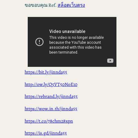
ขอขอบคุณ Ref.
สล็อตเว็บตรง
https://bit.ly/jinnda55
http://ow.ly/Q5VT50NoE10
https://rebrand.ly/jinnda55
https://wow.in.th/jinnda55
https://t.co/78chm28xpn
https://is.gd/jinnda55