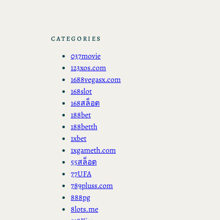
CATEGORIES
037movie
123xos.com
1688vegasx.com
168slot
168สล็อต
188bet
188betth
1xbet
1xgameth.com
55สล็อต
77UFA
789pluss.com
888pg
8lots.me