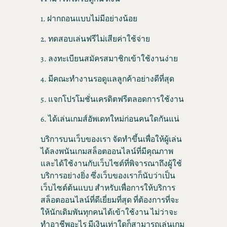
1. ฝากถอนแบบไม่มีอย่างน้อย
2. ทดสอบเล่นฟรีไม่เสียค่าใช้จ่าย
3. ลงทะเบียนสมัครสมาชิกเข้าใช้งานง่าย
4. มีคณะทำงานรอดูแลลูกค้าอย่างดีที่สุด
5. แจกโปรโมชั่นเครดิตฟรีตลอดการใช้งาน
6. ได้เล่นเกมส์อัพเดทใหม่ก่อนคนใดกันแน่
บริการบนเว็บของเรา จัดทำขึ้นเพื่อให้ผู้เล่น
ได้ลงพนันเกมสล็อตออนไลน์ที่มีคุณภาพ
และได้ใช้งานกับเว็บไซต์ที่พิจารณาถึงผู้ใช้
บริการอย่างยิ่ง ซึ่งเว็บของเราก็นับว่าเป็น
เว็บไซต์ต้นแบบ สำหรับเพื่อการให้บริการ
สล็อตออนไลน์ที่ดีเยี่ยมที่สุด ที่ต้องการที่จะ
ให้นักเดิมพันทุกคนได้เข้าใช้งาน ไม่ว่าจะ
ทำอาชีพอะไร มีเงินเท่าใดก็สามารถเล่นเกม