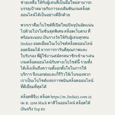
ช่วยเหลือ ให้กับผู้เล่นที่เป็นมือใหม่สามารถ
บรรลุเป้าหมายกับการลงเดิมพันเกมสล็อต
ออนไลน์ได้เป็นอย่างดีอีกด้วย
พวกเราคือเว็บไซต์ที่เปิดใหม่ปัจจุบันอัดแน่น
ไปด้วยโปรโมชั่นสุดพิเศษ สล็อตเว็บตรง ที่
พร้อมจะมอบ เงินรางวัลให้กับผู้เล่นทุกคน
Jinda55 ยอดเยี่ยมในเว็บไซต์สล็อตออนไลน์
ยอดนิยมได้ จากการการันตีคุณภาพและ
ใบรับรอง พี่ผู้ใช้งานสมัครสมาชิกเข้ามาเล่น
เกมสล็อตออนไลน์กับทางเว็บไซต์นี้ รวมทั้ง
ได้เล็งเห็นถึงความตั้งอกตั้งใจในการให้
บริการ จึงบอกต่อและก็รีวิวให้เว็บของพวก
เราเป็นเว็บไซต์แห่งการพนันสล็อตออนไลน์
ที่ดีเยี่ยมที่สุดได้
สล็อตพีจี55 สล็อต https://m.Jinda55.com 23
เม.ย. 2566 Mack คาสิโนออนไลน์ สล็อตได้
เงินจริง Top 80