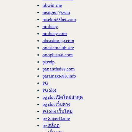
nbwin.me
nextgen99.win
niseko168bet.com
no1huay
no1huay.com
okcasino159.com
onesiamclub.site
onoplus168.com
p2vvip
pananthai99.com
paramax1688.info
PG
PG Slot
pg slot เปิดใหม่ล่าสุด
pg slot เว็บตรง
PG Slot เว็บใหม่
pg SuperGame
pg สล็อต