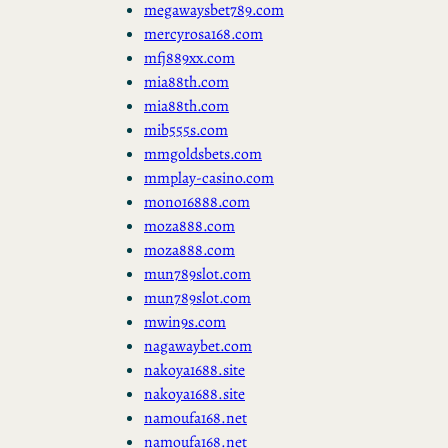
megawaysbet789.com
mercyrosa168.com
mfj889xx.com
mia88th.com
mia88th.com
mib555s.com
mmgoldsbets.com
mmplay-casino.com
mono16888.com
moza888.com
moza888.com
mun789slot.com
mun789slot.com
mwin9s.com
nagawaybet.com
nakoya1688.site
nakoya1688.site
namoufa168.net
namoufa168.net