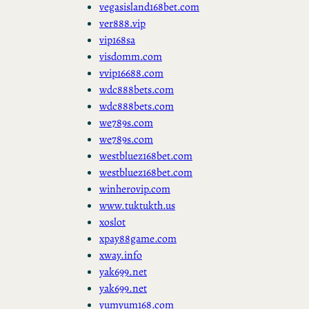
vegasisland168bet.com
ver888.vip
vip168sa
visdomm.com
vvip16688.com
wdc888bets.com
wdc888bets.com
we789s.com
we789s.com
westbluez168bet.com
westbluez168bet.com
winherovip.com
www.tuktukth.us
xoslot
xpay88game.com
xway.info
yak699.net
yak699.net
yumyum168.com