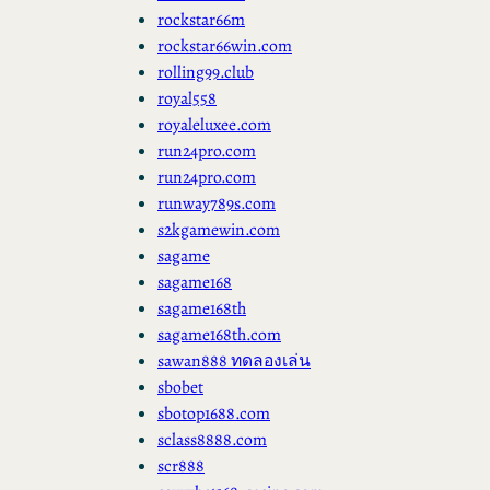
rockstar66m
rockstar66win.com
rolling99.club
royal558
royaleluxee.com
run24pro.com
run24pro.com
runway789s.com
s2kgamewin.com
sagame
sagame168
sagame168th
sagame168th.com
sawan888 ทดลองเล่น
sbobet
sbotop1688.com
sclass8888.com
scr888