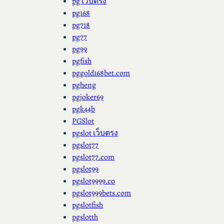
pg เว็บตรง
pg168
pg718
pg77
pg99
pgfish
pggold168bet.com
pgheng
pgjoker69
pgk44b
PGSlot
pgslot เว็บตรง
pgslot77
pgslot77.com
pgslot99
pgslot9999.co
pgslot999bets.com
pgslotfish
pgslotth