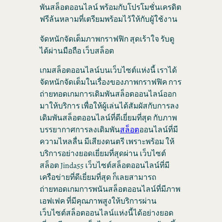
พันสล็อตออนไลน์ พร้อมกับโปรโมชั่นเครดิต
ฟรีล้นหลามที่เตรียมพร้อมไว้ให้กับผู้ใช้งาน
จัดหนักจัดเต็มภาพกราฟฟิก สุดเร้าใจ รับดู
ได้ผ่านมือถือ เว็บสล็อต
เกมสล็อตออนไลน์บนเว็บไซต์แห่งนี้ เราได้
จัดหนักจัดเต็มในเรื่องของภาพกราฟฟิค การ
ถ่ายทอดเกมการเดิมพันสล็อตออนไลน์ออก
มาให้บริการ เพื่อให้ผู้เล่นได้สัมผัสกับการลง
เดิมพันสล็อตออนไลน์ที่ดีเยี่ยมที่สุด กับภาพ
บรรยากาศการลงเดิมพัน
สล็อต
ออนไลน์ที่มี
ความไหลลื่น มีเสียงดนตรี เพราะพร้อม ให้
บริการอย่างยอดเยี่ยมที่สุดผ่าน เว็บไซต์
สล็อต Jinda55 เว็บไซต์สล็อตออนไลน์ที่มี
เครือข่ายที่ดีเยี่ยมที่สุด ก็เลยสามารถ
ถ่ายทอดเกมการพนันสล็อตออนไลน์ที่มีภาพ
เอฟเฟค ที่มีคุณภาพสูงให้บริการผ่าน
เว็บไซต์สล็อตออนไลน์แห่งนี้ได้อย่างยอด