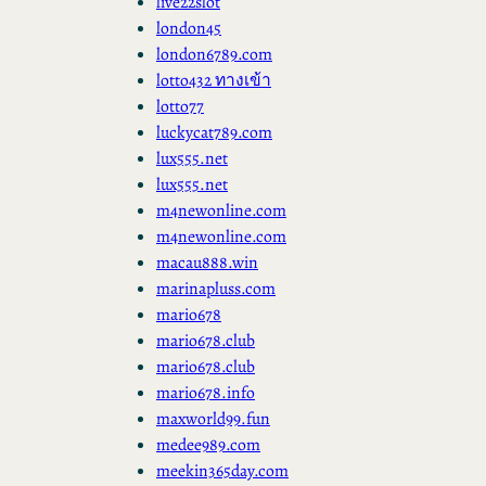
live22slot
london45
london6789.com
lotto432 ทางเข้า
lotto77
luckycat789.com
lux555.net
lux555.net
m4newonline.com
m4newonline.com
macau888.win
marinapluss.com
mario678
mario678.club
mario678.club
mario678.info
maxworld99.fun
medee989.com
meekin365day.com