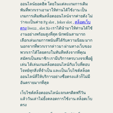
ออนไลน์ยอดฮิต โดยในแต่ละเกมการเดิม
พันที่พวกเราเอามาให้ท่านได้ใช้งาน เป็น
เกมการเดิมพันสล็อตออนไลน์จากค่ายดัง ไม่
ว่าจะเป็นค่าย Pg slot , Joker slot ,
สล็อตเว็บ
ตรง
live22 , slot Xo เราได้นำมาให้ท่านได้ใช้
งานอย่างพร้อมสูงที่สุด นักพนันสามารถ
เลือกเล่นเกมการพนันที่ได้รับความนิยม มาก
นอกจากที่พวกเรากล่าวมา ผ่านทางเว็บของ
พวกเราได้โดยตรงในทันทีหลังจากที่คุณ
สมัครเป็นสมาชิก เรามีบริการครบวงจรเพื่อผู้
เล่น ได้เล่นเกมสล็อตออนไลน์กับเว็บที่ตอบ
โจทย์ทุกสิ่งที่จำเป็น และเป็นเว็บไซต์สล็อต
ออนไลน์ที่ให้บริการอย่างซื่อตรงแล้วก็ไม่มี
อันตรายมากที่สุด
เว็บไซต์สล็อตออนไลน์แจกเครดิตฟรีวัน
แล้ววันเล่าไม่ยั้งตลอดการใช้งาน สล็อตเว็บ
ตรง