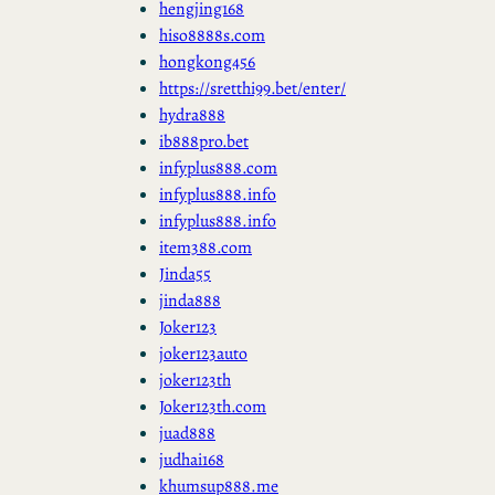
hengjing168
hiso8888s.com
hongkong456
https://sretthi99.bet/enter/
hydra888
ib888pro.bet
infyplus888.com
infyplus888.info
infyplus888.info
item388.com
Jinda55
jinda888
Joker123
joker123auto
joker123th
Joker123th.com
juad888
judhai168
khumsup888.me