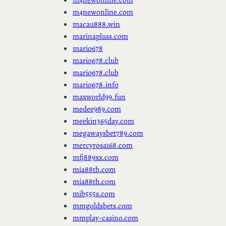
m4newonline.com
macau888.win
marinapluss.com
mario678
mario678.club
mario678.club
mario678.info
maxworld99.fun
medee989.com
meekin365day.com
megawaysbet789.com
mercyrosa168.com
mfj889xx.com
mia88th.com
mia88th.com
mib555s.com
mmgoldsbets.com
mmplay-casino.com