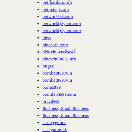
betflixtikto.info
betm4vip.com
betwin6666.com
betworld369hot.com
betworld369hot.com
bh99
bio285th.com
bkkwin เครดิตฟรี
bluewin8888.info
bng55
bombet888.win
bombet888.win
bonus888
boonlert1688.com
brazil999
Business, Small Business
Business, Small Business
carlo999.net
cashgame168