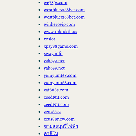
we789s.com
westbluez168bet.com
westbluez168bet.com
winherovip.com
www.tuktukth.us
xoslot
xpay88game.com
xway.info
yak699.net
yak699.net
yumyum168.com
yumyum168.com
zaf888s.com
zeed1911.com
zeed1911.com
zeus66v2
zeus88new.com
ขายส่งบุหรี่ไฟฟ้า
คาสิโน