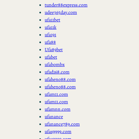
tunder88express.com
udee365day.com
ufa11bet
ufa11k
ufa191
ufa88
Ufa89bet
ufabet
ufabombx
ufad168.com
ufaheno88.com
ufaheno88.com
ufam11.com
ufam11.com
ufamnn.com
ufanance
ufanance789.com
ufas9999.com
ufas9999.com