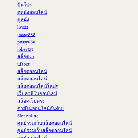
ปั่นโปร
ดูหนังออนไลน์
ดูหนัง
live22
pussy888
pussy888
joker123
สล็อตxo
ufabet
สล็อตออนไลน์
สล็อตออนไลน์
สล็อตออนไลน์ใหม่ๆ
เว็บคาสิโนออนไลน์
สล็อตเว็บตรง
คาสิโนออนไลน์อันดับ1
Slot online
ศูนย์รวมเว็บสล็อตออนไลน์
ศูนย์รวมเว็บสล็อตออนไลน์
ดูหนังออนไลน์