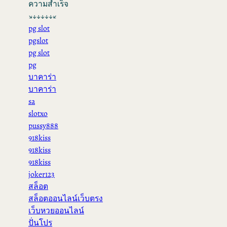
ความสำเร็จ
↘↓↓↓↓↓↙
pg slot
pgslot
pg slot
pg
บาคาร่า
บาคาร่า
sa
slotxo
pussy888
918kiss
918kiss
918kiss
joker123
สล็อต
สล็อตออนไลน์เว็บตรง
เว็บหวยออนไลน์
ปั่นโปร