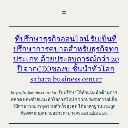
ข้าม
ไป
ยัง
เนื้อหา
ที่ปรึกษาธุรกิจออนไลน์ รับเป็นที่
ปรึกษาการตบาดสำหรับธุรกิจทุก
ประเภท ด้วยประสบการณ์กว่า 20
ปี จากCEOของบ.ชั้นนำทั่วโลก
sahara business center
https://saharabc.com 1810 รับปรึกษาให้คำแนะนำด้านการ
ตลาด และช่วยแนะนำโอกาสใหม่ ๆ จากประสบการณ์เพื่อ
ให้สามารถบรรลุความสำเร็จสูงสุด ได้มาตรฐานและถูก
ต้องตามกฎหมายอย่างครบวงจร east sahara ave