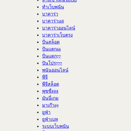
ทำเว็บพนัน
บาคาร่า
บาคาร่า168
บาคาร่าออนไลน์
บาคาร่าเว็บตรง
ปั่นสล็อต
ปั่นแตก66
ปั่นแตก77
ปันโปร777
พนันออนไลน์
พีจี
พีจีสล็อต
พุซซี่888
มันนี่เกม
มาเก๊า69
ยูฟ่า
ยูฟ่าเบท
ระบบเว็บพนัน