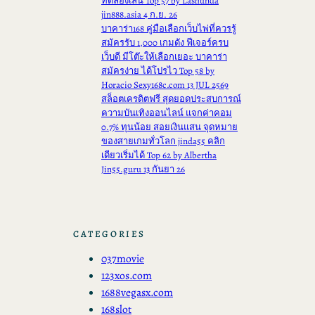
ทดลองเล่น Top 57 by Lashunda
jin888.asia 4 ก.ย. 26
บาคาร่า168 คู่มือเลือกเว็บไพ่ที่ควรรู้
สมัครรับ 1,000 เกมดัง ฟีเจอร์ครบ
เว็บดี มีโต๊ะให้เลือกเยอะ บาคาร่า
สมัครง่าย ได้โปรไว Top 58 by
Horacio Sexy168c.com 13 JUL 2569
สล็อตเครดิตฟรี สุดยอดประสบการณ์
ความบันเทิงออนไลน์ แจกค่าคอม
0.7% ทุนน้อย สอยเงินแสน จุดหมาย
ของสายเกมทั่วโลก jinda55 คลิก
เดียวเริ่มได้ Top 62 by Albertha
Jin55.guru 13 กันยา 26
CATEGORIES
037movie
123xos.com
1688vegasx.com
168slot