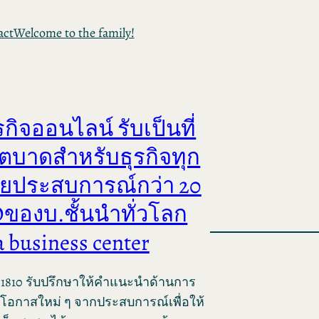
act
Welcome to the family!
รกิจออนไลน์ รับเป็นที่
ตบาดสำหรับธุรกิจทุก
วยประสบการณ์กว่า 20
ของบ.ชั้นนำทั่วโลก
a business center
m 1810 รับปรึกษาให้คำแนะนำด้านการ
อกาสใหม่ ๆ จากประสบการณ์เพื่อให้