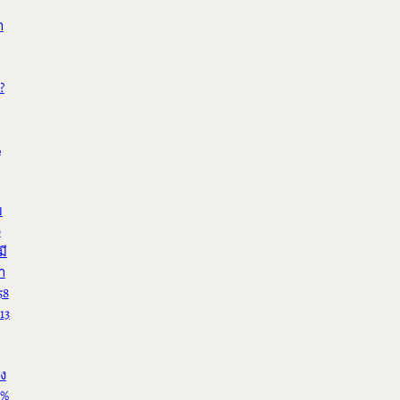
า
?
น
บ
0
มี
า
58
13
ง
7%