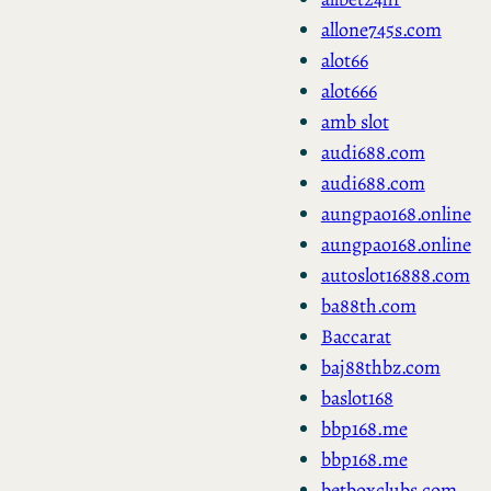
allone745s.com
alot66
alot666
amb slot
audi688.com
audi688.com
aungpao168.online
aungpao168.online
autoslot16888.com
ba88th.com
Baccarat
baj88thbz.com
baslot168
bbp168.me
bbp168.me
betboxclubs.com