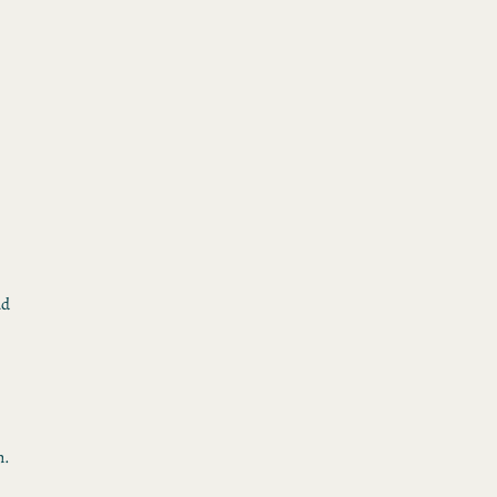
ad
n.