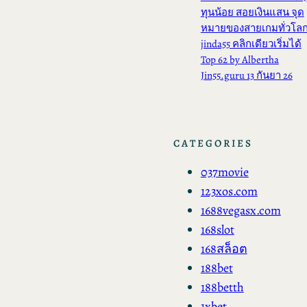
ทุนน้อย สอยเงินแสน จุด
หมายของสายเกมทั่วโล
jinda55 คลิกเดียวเริ่มได้
Top 62 by Albertha
Jin55.guru 13 กันยา 26
CATEGORIES
037movie
123xos.com
1688vegasx.com
168slot
168สล็อต
188bet
188betth
1xbet