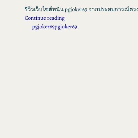
รีวิวเว็บไซต์พนัน pgjoker69 จากประสบการณ์ตรง
Continue reading
pgjoker69
pgjoker69