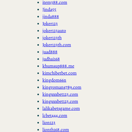
item388.com
Jinda55
jinda888
Joker123
joker123auto
joker123th
Joker123th.com
juad888
judhai168
khumsup888.me
kimchibetbet.com
kingdom66n
kingromans789.com
kingxxxbet123.com
kingxxxbet123.com
lalikabetsgame.com
lcbet444.com
lion123
lionth168.com