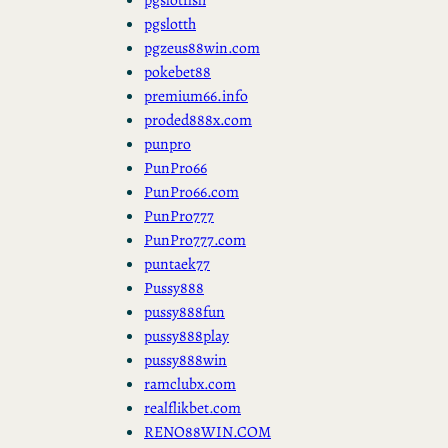
pgslotth
pgzeus88win.com
pokebet88
premium66.info
proded888x.com
punpro
PunPro66
PunPro66.com
PunPro777
PunPro777.com
puntaek77
Pussy888
pussy888fun
pussy888play
pussy888win
ramclubx.com
realflikbet.com
RENO88WIN.COM