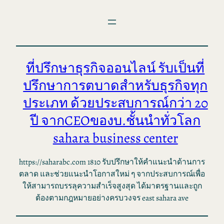
ข้าม
ไป
ยัง
เนื้อหา
ที่ปรึกษาธุรกิจออนไลน์ รับเป็นที่
ปรึกษาการตบาดสำหรับธุรกิจทุก
ประเภท ด้วยประสบการณ์กว่า 20
ปี จากCEOของบ.ชั้นนำทั่วโลก
sahara business center
https://saharabc.com 1810 รับปรึกษาให้คำแนะนำด้านการ
ตลาด และช่วยแนะนำโอกาสใหม่ ๆ จากประสบการณ์เพื่อ
ให้สามารถบรรลุความสำเร็จสูงสุด ได้มาตรฐานและถูก
ต้องตามกฎหมายอย่างครบวงจร east sahara ave