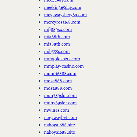
meekin365day.com
megawaysbet789.com
mercyrosa168.com
mfj889xx.com
mia88th.com
mia88th.com
mib555s.com
mmgoldsbets.com
mmplay-casino.com
mono16888.com
moza888.com
moza888.com
mun789slot.com
mun789slot.com
mwin9s.com
nagawaybet.com
nakoya1688.site
nakoya1688.site