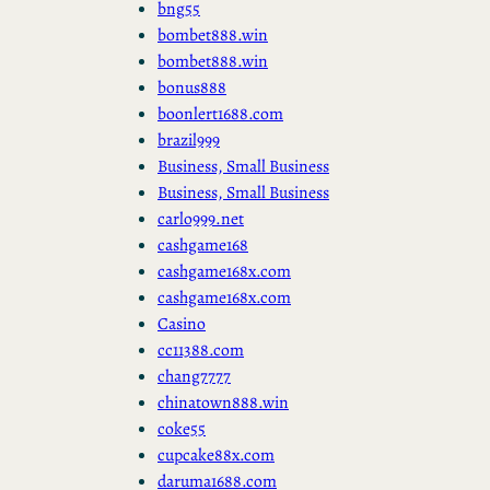
bng55
bombet888.win
bombet888.win
bonus888
boonlert1688.com
brazil999
Business, Small Business
Business, Small Business
carlo999.net
cashgame168
cashgame168x.com
cashgame168x.com
Casino
cc11388.com
chang7777
chinatown888.win
coke55
cupcake88x.com
daruma1688.com