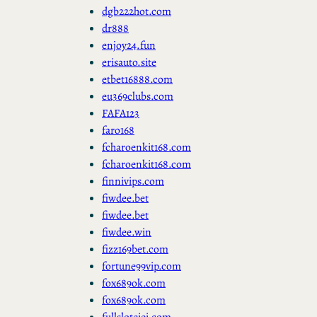
dgb222hot.com
dr888
enjoy24.fun
erisauto.site
etbet16888.com
eu369clubs.com
FAFA123
faro168
fcharoenkit168.com
fcharoenkit168.com
finnivips.com
fiwdee.bet
fiwdee.bet
fiwdee.win
fizz169bet.com
fortune99vip.com
fox689ok.com
fox689ok.com
fullsloteiei.com