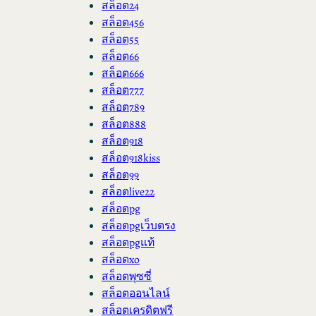
สล็อต24
สล็อต456
สล็อต55
สล็อต66
สล็อต666
สล็อต777
สล็อต789
สล็อต888
สล็อต918
สล็อต918kiss
สล็อต99
สล็อตlive22
สล็อตpg
สล็อตpgเว็บตรง
สล็อตpgแท้
สล็อตxo
สล็อตพุซซี่
สล็อตออนไลน์
สล็อตเครดิตฟรี