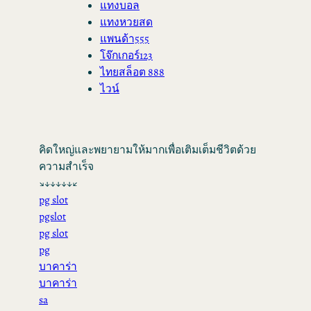
แทงบอล
แทงหวยสด
แพนด้า555
โจ๊กเกอร์123
ไทยสล็อต 888
ไวน์
คิดใหญ่และพยายามให้มากเพื่อเติมเต็มชีวิตด้วย
ความสำเร็จ
↘↓↓↓↓↓↙
pg slot
pgslot
pg slot
pg
บาคาร่า
บาคาร่า
sa