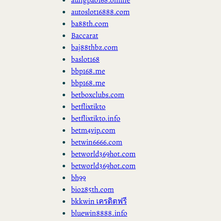
autoslot16888.com
ba88th.com
Baccarat
baj88thbz.com
baslot168
bbp168.me
bbp168.me
betboxclubs.com
betflixtikto
betflixtikto.info
betm4vip.com
betwin6666.com
betworld369hot.com
betworld369hot.com
bh99
bio285th.com
bkkwin เครดิตฟรี
bluewin8888.info