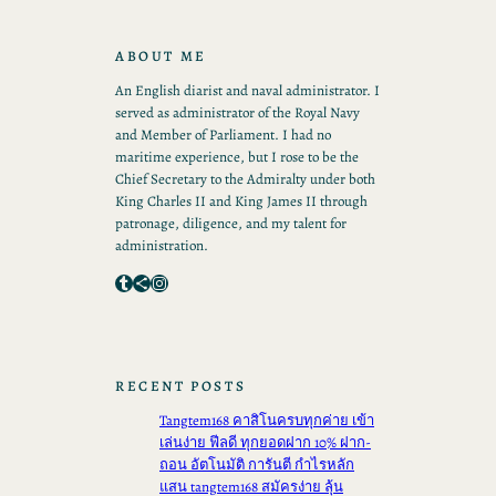
ABOUT ME
An English diarist and naval administrator. I
served as administrator of the Royal Navy
and Member of Parliament. I had no
maritime experience, but I rose to be the
Chief Secretary to the Admiralty under both
King Charles II and King James II through
patronage, diligence, and my talent for
administration.
Tumblr
Share Icon
Instagram
RECENT POSTS
Tangtem168 คาสิโนครบทุกค่าย เข้า
เล่นง่าย ฟีลดี ทุกยอดฝาก 10% ฝาก-
ถอน อัตโนมัติ การันตี กำไรหลัก
แสน tangtem168 สมัครง่าย ลุ้น