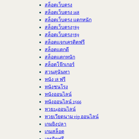
สล็อตเว็บตรง
สล็อตเว็บตรง 168
สล็อตเว็บตรง แตกหนัก
สล็อตเว็บตรง789
สล็อตเว็บตรง789
สล็อตแจกเครดิตฟรี
สล็อตแตกดี
สล็อตแตกหนัก
สล็อตโจ๊กเกอร์
สวนสุนันทา
หนัง 18 ฟรี
หนังชนโรง
หนังออนไลน์
หนังออนไลน์ 2566
หวย24ออนไลน์
หวยเวียดนาม vip ออนไลน์
เกมยิงปลา
เกมสล็อต
เครดิตฟรี