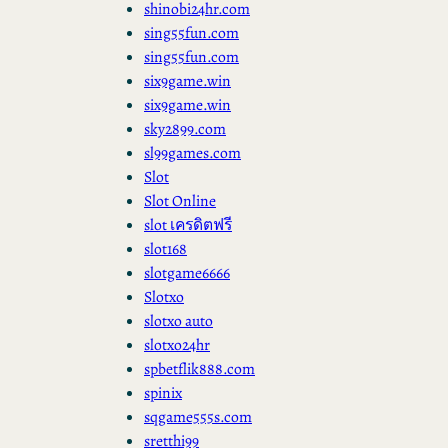
shinobi24hr.com
sing55fun.com
sing55fun.com
six9game.win
six9game.win
sky2899.com
sl99games.com
Slot
Slot Online
slot เครดิตฟรี
slot168
slotgame6666
Slotxo
slotxo auto
slotxo24hr
spbetflik888.com
spinix
sqgame555s.com
sretthi99