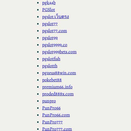
pgk44b
PGSlot
pgslot เว็บตรง
pgslot77
pgslot77.com
pgslot99
pgslot9999.co
pgslot999bets.com
pgslotfish
pgslotth
pgzeus88win.com
pokebet88
premium66.info
proded888x.com
punpro
PunPro66
PunPro66.com
PunPro777
PunPro777.com