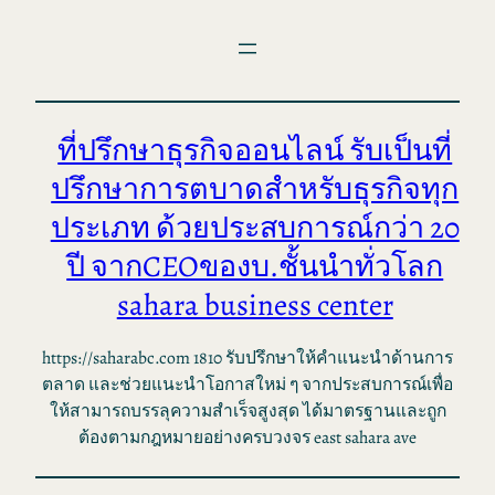
ข้าม
ไป
ยัง
เนื้อหา
ที่ปรึกษาธุรกิจออนไลน์ รับเป็นที่
ปรึกษาการตบาดสำหรับธุรกิจทุก
ประเภท ด้วยประสบการณ์กว่า 20
ปี จากCEOของบ.ชั้นนำทั่วโลก
sahara business center
https://saharabc.com 1810 รับปรึกษาให้คำแนะนำด้านการ
ตลาด และช่วยแนะนำโอกาสใหม่ ๆ จากประสบการณ์เพื่อ
ให้สามารถบรรลุความสำเร็จสูงสุด ได้มาตรฐานและถูก
ต้องตามกฎหมายอย่างครบวงจร east sahara ave