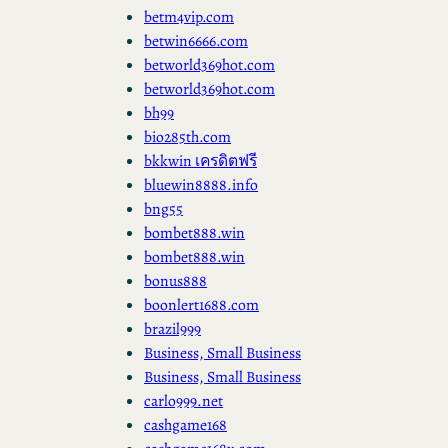
betm4vip.com
betwin6666.com
betworld369hot.com
betworld369hot.com
bh99
bio285th.com
bkkwin เครดิตฟรี
bluewin8888.info
bng55
bombet888.win
bombet888.win
bonus888
boonlert1688.com
brazil999
Business, Small Business
Business, Small Business
carlo999.net
cashgame168