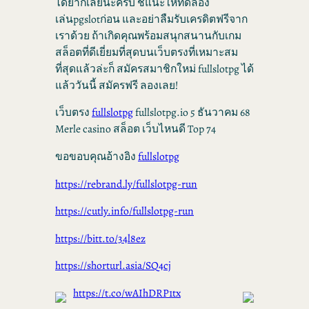
ได้ยากเลยนะครับ ชี้แนะให้ทดลอง
เล่นpgslotก่อน และอย่าลืมรับเครดิตฟรีจาก
เราด้วย ถ้าเกิดคุณพร้อมสนุกสนานกับเกม
สล็อตที่ดีเยี่ยมที่สุดบนเว็บตรงที่เหมาะสม
ที่สุดแล้วล่ะก็ สมัครสมาชิกใหม่ fullslotpg ได้
แล้ววันนี้ สมัครฟรี ลองเลย!
เว็บตรง
fullslotpg
fullslotpg.io 5 ธันวาคม 68
Merle casino สล็อต เว็บไหนดี Top 74
ขอขอบคุณอ้างอิง
fullslotpg
https://rebrand.ly/fullslotpg-run
https://cutly.info/fullslotpg-run
https://bitt.to/34l8ez
https://shorturl.asia/SQ4cj
https://t.co/wAIhDRP1tx