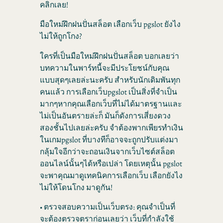
คลิกเลย!
มือใหม่ฝึกฝนปั่นสล็อต เลือกเว็บ pgslot ยังไง
ไม่ให้ถูกโกง?
ใครที่เป็นมือใหม่ฝึกฝนปั่นสล็อต บอกเลยว่า
บทความในพาร์ทนี้จะมีประโยชน์กับคุณ
แบบสุดๆเลยล่ะนะครับ สำหรับนักเดิมพันทุก
คนแล้ว การเลือกเว็บpgslot เป็นสิ่งที่จำเป็น
มากๆหากคุณเลือกเว็บที่ไม่ได้มาตรฐานและ
ไม่เป็นอันตรายล่ะก็ มันก็ดังการเสี่ยงดวง
สองชั้นไปเลยล่ะครับ จำต้องพากเพียรทำเงิน
ในเกมpgslot ที่บางทีก็อาจจะถูกปรับแต่งมา
กลุ้มใจอีกว่าจะถอนเงินจากเว็บไซต์สล็อต
ออนไลน์นั้นๆได้หรือเปล่า โดยเหตุนั้น pgslot
จะพาคุณมาดูเทคนิคการเลือกเว็บ เลือกยังไง
ไม่ให้โดนโกง มาดูกัน!
• ตรวจสอบความเป็นเว็บตรง: คุณจำเป็นที่
จะต้องตรวจตราก่อนเลยว่า เว็บที่กำลังใช้