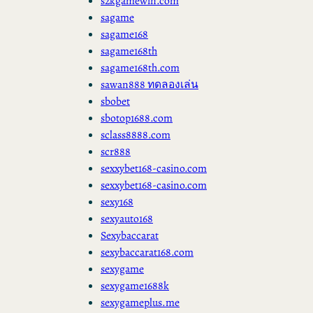
s2kgamewin.com
sagame
sagame168
sagame168th
sagame168th.com
sawan888 ทดลองเล่น
sbobet
sbotop1688.com
sclass8888.com
scr888
sexxybet168-casino.com
sexxybet168-casino.com
sexy168
sexyauto168
Sexybaccarat
sexybaccarat168.com
sexygame
sexygame1688k
sexygameplus.me