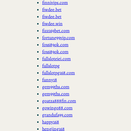
finnivips.com
fiwdee.bet
fiwdee.bet
fiwdee.win
fizz169bet.com
fortune99vip.com
fox689ok.com
fox689ok.com
fullsloteiei.com
fullslotpg
fullslotpg168.com
funny18
gem99ths.com
gem99ths.com
goatza888fin.com
gowingo88.com
grandufa99.com
happy168
hengjing168