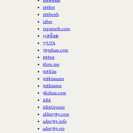
168สล็อต
188bet
188betth
1xbet
1xgameth.com
55สล็อต
77UFA
789pluss.com
888pg
8lots.me
918Kiss
918kissauto
918kissme
9kpluss.com
ABA
ABAGroup2
abbet789.com
adm789.info
adm789.vip