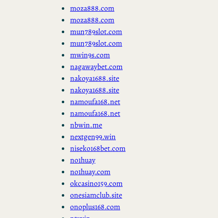
moza888.com
moza888.com
mun789slot.com
mun789slot.com
mwin9s.com
nagawaybet.com
nakoya1688.site
nakoya1688.site
namoufa168.net
namoufa168.net
nbwin.me
nextgen99.win
niseko168bet.com
no1huay
no1huay.com
okcasino159.com
onesiamclub.site
onoplus168.com