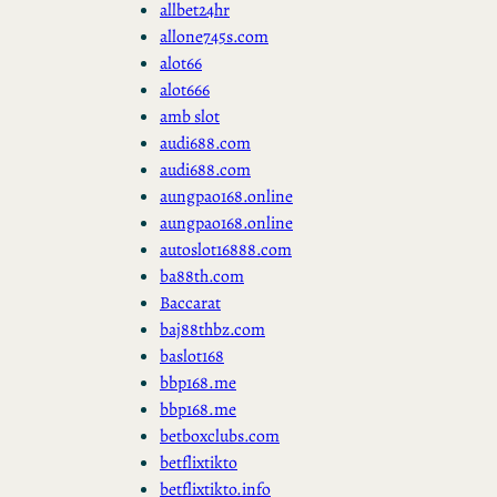
allbet24hr
allone745s.com
alot66
alot666
amb slot
audi688.com
audi688.com
aungpao168.online
aungpao168.online
autoslot16888.com
ba88th.com
Baccarat
baj88thbz.com
baslot168
bbp168.me
bbp168.me
betboxclubs.com
betflixtikto
betflixtikto.info