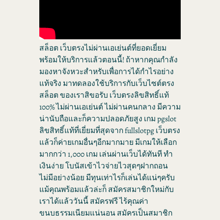
สล็อต เว็บตรงไม่ผ่านเอเย่นต์ที่ยอดเยี่ยม
พร้อมให้บริการแล้วตอนนี้! ถ้าหากคุณกำลัง
มองหาจังหวะสำหรับเพื่อการได้กำไรอย่าง
แท้จริง มาทดลองใช้บริการกับเว็บไซต์ตรง
สล็อต ของเราสิขอรับ เว็บตรงลิขสิทธิ์แท้
100% ไม่ผ่านเอเย่นต์ ไม่ผ่านคนกลาง มีความ
น่านับถือและก็ความปลอดภัยสูง เกม pgslot
ลิขสิทธิ์แท้ที่เยี่ยมที่สุดจาก fullslotpg เว็บตรง
แล้วก็ค่ายเกมอื่นๆอีกมากมาย มีเกมให้เลือก
มากกว่า 1,000 เกม เล่นผ่านเว็บได้ทันที ทำ
เงินง่าย โบนัสเข้าไวจ่ายไวสุดๆฝากถอน
ไม่มีอย่างน้อย มีทุนเท่าไรก็เล่นได้แน่ๆครับ
แม้คุณพร้อมแล้วล่ะก็ สมัครสมาชิกใหม่กับ
เราได้แล้ววันนี้ สมัครฟรี ไร้คุณค่า
ขนบธรรมเนียมแน่นอน สมัครเป็นสมาชิก