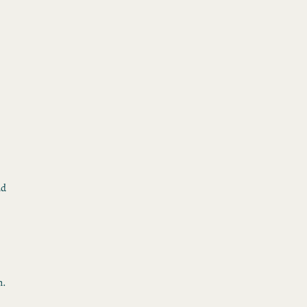
ad
n.