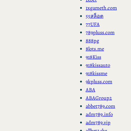
1xgameth.com
55สล็อต
77UFA
789pluss.com
888pg
8lots.me
918Kiss
918kissauto
918kissme
9kpluss.com
ABA
ABAGroup2
abbet789.com
adm789.info
adm789.vip
allbet24hr