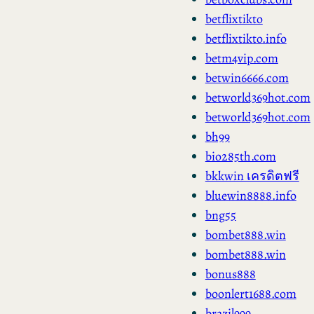
betflixtikto
betflixtikto.info
betm4vip.com
betwin6666.com
betworld369hot.com
betworld369hot.com
bh99
bio285th.com
bkkwin เครดิตฟรี
bluewin8888.info
bng55
bombet888.win
bombet888.win
bonus888
boonlert1688.com
brazil999