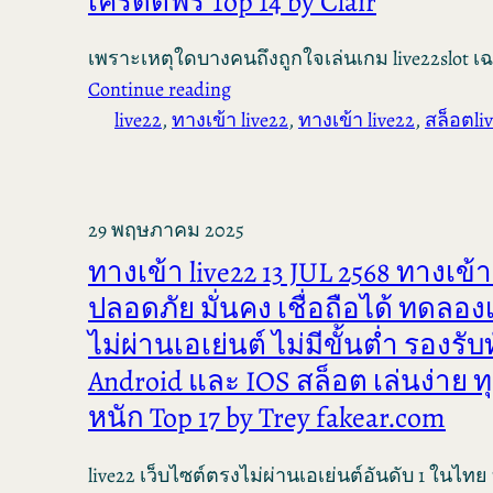
เครดิตฟรี Top 14 by Clair
เพราะเหตุใดบางคนถึงถูกใจเล่นเกม live22slot
Continue reading
live22
, 
ทางเข้า live22
, 
ทางเข้า live22
, 
สล็อตli
29 พฤษภาคม 2025
ทางเข้า live22 13 JUL 2568 ทางเข้า
ปลอดภัย มั่นคง เชื่อถือได้ ทดลอง
ไม่ผ่านเอเย่นต์ ไม่มีขั้นต่ำ รองรับ
Android และ IOS สล็อต เล่นง่าย 
หนัก Top 17 by Trey fakear.com
live22 เว็บไซต์ตรงไม่ผ่านเอเย่นต์อันดับ 1 ในไท