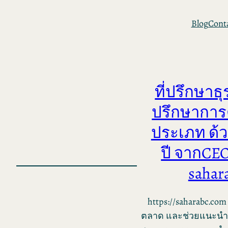
ข้าม
Blog
Cont
ไป
ยัง
เนื้อหา
ที่ปรึกษาธุ
ปรึกษาการ
ประเภท ด้
ปี จากCEO
sahar
https://saharabc.co
ตลาด และช่วยแนะนำโ