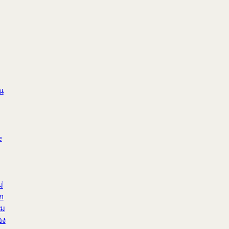
น
e
่
ุก
กม
อง