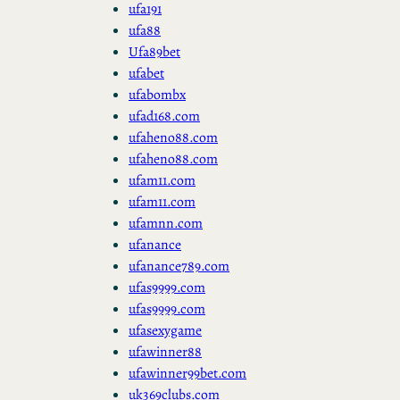
ufa191
ufa88
Ufa89bet
ufabet
ufabombx
ufad168.com
ufaheno88.com
ufaheno88.com
ufam11.com
ufam11.com
ufamnn.com
ufanance
ufanance789.com
ufas9999.com
ufas9999.com
ufasexygame
ufawinner88
ufawinner99bet.com
uk369clubs.com