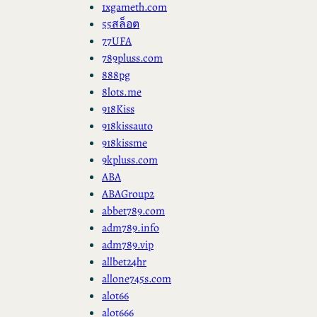
1xgameth.com
55สล็อต
77UFA
789pluss.com
888pg
8lots.me
918Kiss
918kissauto
918kissme
9kpluss.com
ABA
ABAGroup2
abbet789.com
adm789.info
adm789.vip
allbet24hr
allone745s.com
alot66
alot666