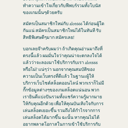
ทำความเข้าใจเกี่ยวกับฟีพบร์รวมทั้งโบนัส
ของเกมนั้นๆด้วยครับ
สมัครเป็นสมาชิกใหม่กับ alot666 ได้ก่อนผู้ใด
กันแน่ สมัครเป็นสมาชิกใหม่ได้ในทันที รับ
สิทธิพิเศษดีๆมาก สมัครเลย!
บอกเลยจ๊าครับผมว่า ถ้าเกิดคุณอ่านมาถึงที่
ตรงนี้แล้ว ผมมั่นใจว่าคุณน่าจะตกลงใจได้
แล้วว่าจะลองมาใช้บริการกับเรา alot666
หรือไม่? แน่ๆว่า นอกจากคุณสมบัติของ
ความเป็นเว็บตรงที่ดีแล้ว ในฐานะผู้ให้
บริการเว็บไซต์สล็อตออนไลน์ พวกเราก็ไม่มี
กั๊กข้อมูลต่างๆของเกมสล็อตแน่นอน พวก
เรายินดีแบ่งปันรวมทั้งแชร์ความรู้มากมาย
ให้กับคุณอีกด้วย เพื่อให้คุณบันเทิงใจกับการ
เล่นสล็อตเยอะขึ้น รวมถึงได้กำไรจากการ
เล่นสล็อตได้มากขึ้น ฉะนั้น หากคุณไม่ได้
อยากพลาดโอกาสในการเข้าใช้บริการกับ