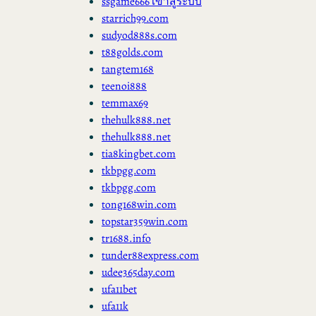
ssgame666 เข้าสู่ระบบ
starrich99.com
sudyod888s.com
t88golds.com
tangtem168
teenoi888
temmax69
thehulk888.net
thehulk888.net
tia8kingbet.com
tkbpgg.com
tkbpgg.com
tong168win.com
topstar359win.com
tr1688.info
tunder88express.com
udee365day.com
ufa11bet
ufa11k