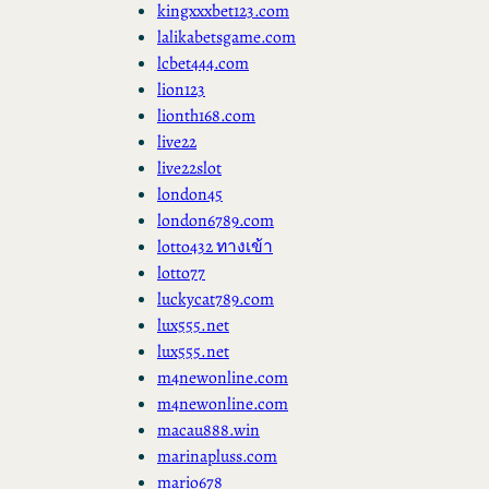
kingxxxbet123.com
lalikabetsgame.com
lcbet444.com
lion123
lionth168.com
live22
live22slot
london45
london6789.com
lotto432 ทางเข้า
lotto77
luckycat789.com
lux555.net
lux555.net
m4newonline.com
m4newonline.com
macau888.win
marinapluss.com
mario678