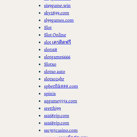
six9game.win
sky2899.com
sl99games.com
Slot
Slot Online
slot เครดิตฟรี
slot168
slotgame6666
Slotxo
slotxo auto
slotxo24hr
spbetflik888.com
spinix
sqgame555s.com
sretthi99
ss168vip.com
ss168vip.com
ssc915casino.com