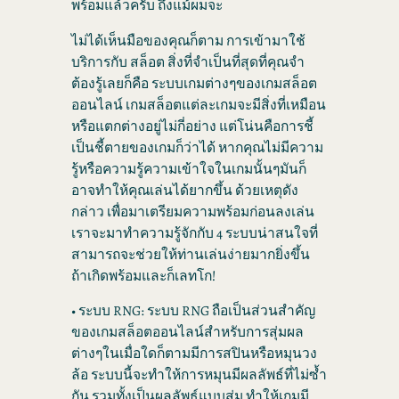
พร้อมแล้วครับ ถึงแม้ผมจะ
ไม่ได้เห็นมือของคุณก็ตาม การเข้ามาใช้
บริการกับ สล็อต สิ่งที่จำเป็นที่สุดที่คุณจำ
ต้องรู้เลยก็คือ ระบบเกมต่างๆของเกมสล็อต
ออนไลน์ เกมสล็อตแต่ละเกมจะมีสิ่งที่เหมือน
หรือแตกต่างอยู่ไม่กี่อย่าง แต่โน่นคือการชี้
เป็นชี้ตายของเกมก็ว่าได้ หากคุณไม่มีความ
รู้หรือความรู้ความเข้าใจในเกมนั้นๆมันก็
อาจทำให้คุณเล่นได้ยากขึ้น ด้วยเหตุดัง
กล่าว เพื่อมาเตรียมความพร้อมก่อนลงเล่น
เราจะมาทำความรู้จักกับ 4 ระบบน่าสนใจที่
สามารถจะช่วยให้ท่านเล่นง่ายมากยิ่งขึ้น
ถ้าเกิดพร้อมและก็เลทโก!
• ระบบ RNG: ระบบ RNG ถือเป็นส่วนสำคัญ
ของเกมสล็อตออนไลน์สำหรับการสุ่มผล
ต่างๆในเมื่อใดก็ตามมีการสปินหรือหมุนวง
ล้อ ระบบนี้จะทำให้การหมุนมีผลลัพธ์ที่ไม่ซ้ำ
กัน รวมทั้งเป็นผลลัพธ์แบบสุ่ม ทำให้เกมมี