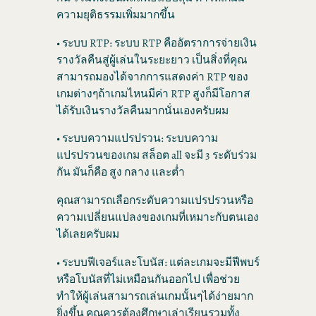
ความยุติธรรมเพิ่มมากขึ้น
• ระบบ RTP: ระบบ RTP คืออัตราการจ่ายเงิน
รางวัลคืนสู่ผู้เล่นในระยะยาว เป็นสิ่งที่คุณ
สามารถมองได้จากการแสดงค่า RTP ของ
เกมต่างๆถ้าเกมไหนมีค่า RTP สูงก็มีโอกาส
ได้รับเงินรางวัลคืนมากนั่นเองครับผม
• ระบบความแปรปรวน: ระบบความ
แปรปรวนของเกม สล็อต all จะมี 3 ระดับร่วม
กัน มันก็คือ สูง กลาง และต่ำ
คุณสามารถเลือกระดับความแปรปรวนหรือ
ความเปลี่ยนแปลงของเกมที่เหมาะกับตนเอง
ได้เลยครับผม
• ระบบฟีเจอร์และโบนัส: แต่ละเกมจะมีฟีพบร์
หรือโบนัสที่ไม่เหมือนกันออกไป เพื่อช่วย
ทำให้ผู้เล่นสามารถเล่นเกมนั้นๆได้ง่ายมาก
ยิ่งขึ้น คุณควรต้องศึกษาเล่าเรียนรวมทั้ง