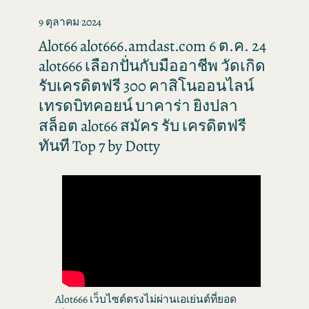
9 ตุลาคม 2024
Alot66 alot666.amdast.com 6 ต.ค. 24
alot666 เลือกปั่นกับมืออาชีพ วัดเกิด
รับเครดิตฟรี 300 คาสิโนออนไลน์
เทรดบิทคอยน์ บาคาร่า ยิงปลา
สล็อต alot66 สมัคร รับ เครดิตฟรี
ทันที Top 7 by Dotty
Alot666 เว็บไซต์ตรงไม่ผ่านเอเย่นต์ที่ยอด