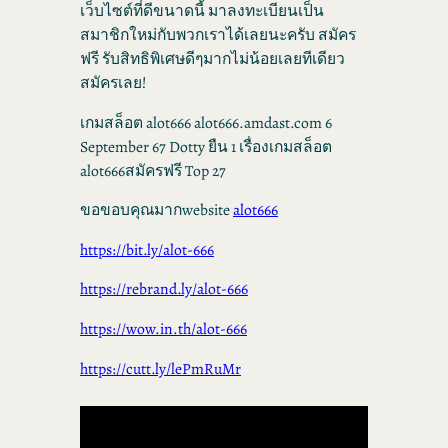
เว็บไซต์ที่ดีขนาดนี้ มาลงทะเบียนเป็น
สมาชิกใหม่กับพวกเราได้เลยนะครับ สมัคร
ฟรี รับสิทธิพิเศษดีๆมากไม่น้อยเลยทีเดียว
สมัครเลย!
เกมสล็อต alot666 alot666.amdast.com 6
September 67 Dotty ยืน 1 เรื่องเกมสล็อต
alot666สมัครฟรี Top 27
ขอขอบคุณมากwebsite
alot666
https://bit.ly/alot-666
https://rebrand.ly/alot-666
https://wow.in.th/alot-666
https://cutt.ly/lePmRuMr