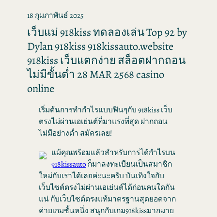
18 กุมภาพันธ์ 2025
เว็บแม่ 918kiss ทดลองเล่น Top 92 by
Dylan 918kiss 918kissauto.website
918kiss เว็บแตกง่าย สล็อตฝากถอน
ไม่มีขั้นต่ำ 28 MAR 2568 casino
online
เริ่มต้นการทำกำไรแบบฟินๆกับ 918kiss เว็บ
ตรงไม่ผ่านเอเย่นต์ที่มาแรงที่สุด ฝากถอน
ไม่มีอย่างต่ำ สมัครเลย!
แม้คุณพร้อมแล้วสำหรับการได้กำไรบน
918kissauto
ก็มาลงทะเบียนเป็นสมาชิก
ใหม่กับเราได้เลยค่ะนะครับ บันเทิงใจกับ
เว็บไซต์ตรงไม่ผ่านเอเย่นต์ได้ก่อนคนใดกัน
แน่ กับเว็บไซต์ตรงแท้มาตรฐานสุดยอดจาก
ค่ายเกมชั้นหนึ่ง สนุกกับเกม918kissมากมาย