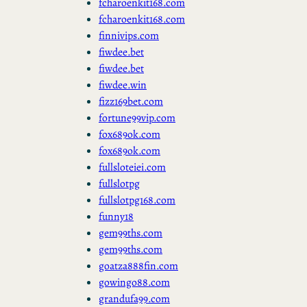
fcharoenkit168.com
fcharoenkit168.com
finnivips.com
fiwdee.bet
fiwdee.bet
fiwdee.win
fizz169bet.com
fortune99vip.com
fox689ok.com
fox689ok.com
fullsloteiei.com
fullslotpg
fullslotpg168.com
funny18
gem99ths.com
gem99ths.com
goatza888fin.com
gowingo88.com
grandufa99.com