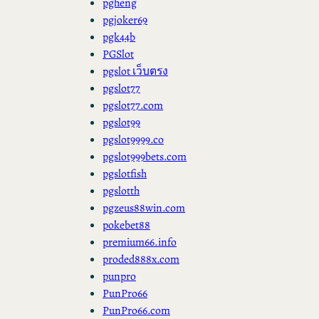
pgheng
pgjoker69
pgk44b
PGSlot
pgslot เว็บตรง
pgslot77
pgslot77.com
pgslot99
pgslot9999.co
pgslot999bets.com
pgslotfish
pgslotth
pgzeus88win.com
pokebet88
premium66.info
proded888x.com
punpro
PunPro66
PunPro66.com