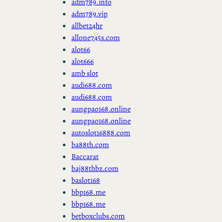
adm789.info
adm789.vip
allbet24hr
allone745s.com
alot66
alot666
amb slot
audi688.com
audi688.com
aungpao168.online
aungpao168.online
autoslot16888.com
ba88th.com
Baccarat
baj88thbz.com
baslot168
bbp168.me
bbp168.me
betboxclubs.com