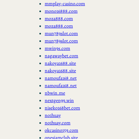
mmplay-casino.com
mono16888.com
moza888.com
moza888.com
mun789slot.com
mun789slot.com
mwin9s.com
nagawaybet.com
nakoya1688.site
nakoya1688.site
namoufa168.net
namoufa168.net
nbwin.me
nextgen99.win
niseko168bet.com
no1huay
no1huay.com
okcasino159.com
onesiamclub.site