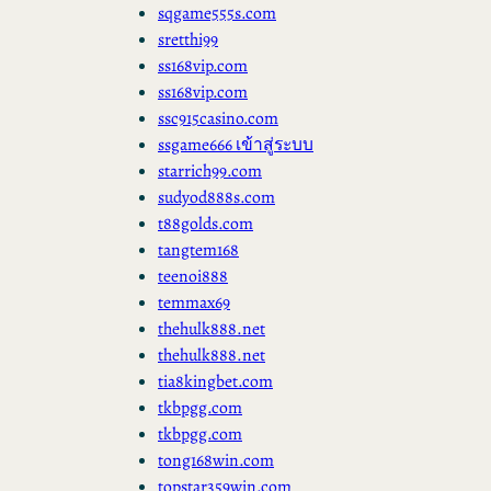
sqgame555s.com
sretthi99
ss168vip.com
ss168vip.com
ssc915casino.com
ssgame666 เข้าสู่ระบบ
starrich99.com
sudyod888s.com
t88golds.com
tangtem168
teenoi888
temmax69
thehulk888.net
thehulk888.net
tia8kingbet.com
tkbpgg.com
tkbpgg.com
tong168win.com
topstar359win.com