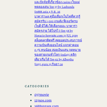
และปัจจัยที่เกี่ยวข้อง casino เว็บแม่
ทดลองเล่น Top 57 by Lashunda
jin888.asia 4 ก.ย. 26
บาคาร่า168 คู่มือเลือกเว็บไพ่ที่ควรรู้
สมัครรับ 1,000 เกมดัง ฟีเจอร์ครบ
เว็บดี มีโต๊ะให้เลือกเยอะ บาคาร่า
สมัครง่าย ได้โปรไว Top 58 by
Horacio Sexy168c.com 13 JUL 2569
สล็อตเครดิตฟรี สุดยอดประสบการณ์
ความบันเทิงออนไลน์ แจกค่าคอม
0.7% ทุนน้อย สอยเงินแสน จุดหมาย
ของสายเกมทั่วโลก jinda55 คลิก
เดียวเริ่มได้ Top 62 by Albertha
Jin55.guru 13 กันยา 26
CATEGORIES
037movie
123xos.com
1688vegasx.com