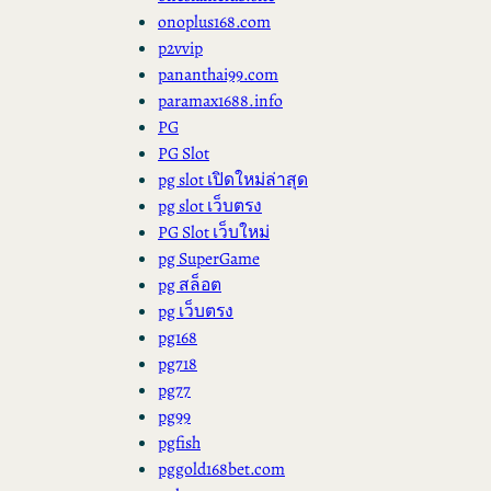
onoplus168.com
p2vvip
pananthai99.com
paramax1688.info
PG
PG Slot
pg slot เปิดใหม่ล่าสุด
pg slot เว็บตรง
PG Slot เว็บใหม่
pg SuperGame
pg สล็อต
pg เว็บตรง
pg168
pg718
pg77
pg99
pgfish
pggold168bet.com