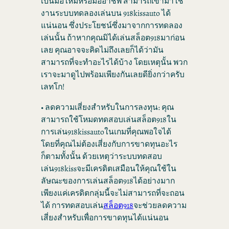
เป็นมือใหม่หรือมืออาชีพ สามารถเข้ามาใช้
งานระบบทดลองเล่นบน 918kissauto ได้
แน่นอน ซึ่งประโยชน์ซึ่งมาจากการทดลอง
เล่นนั้น ถ้าหากคุณมิได้เล่นสล็อต918มาก่อน
เลย คุณอาจจะคิดไม่ถึงเลยก็ได้ว่ามัน
สามารถที่จะทำอะไรได้บ้าง โดยเหตุนั้น พวก
เราจะมาดูไปพร้อมเพียงกันเลยดียิ่งกว่าครับ
เลทโก!
• ลดความเสี่ยงสำหรับในการลงทุน: คุณ
สามารถใช้โหมดทดสอบเล่นสล็อต918ใน
การเล่น918kissautoในเกมที่คุณพอใจได้
โดยที่คุณไม่ต้องเสี่ยงกับการขาดทุนอะไร
ก็ตามทั้งนั้น ด้วยเหตุว่าระบบทดสอบ
เล่น918kissจะมีเครดิตเสมือนให้คุณใช้ใน
ลัษณะของการเล่นสล็อต918ได้อย่างมาก
เพียงแค่เครดิตกลุ่มนี้จะไม่สามารถที่จะถอน
ได้ การทดสอบเล่น
สล็อต918
จะช่วยลดความ
เสี่ยงสำหรับเพื่อการขาดทุนได้แน่นอน