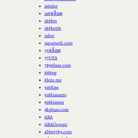
168slot
168สล็อต
188bet
188betth
1xbet
1xgameth.com
55สล็อต
77UFA
789pluss.com
888pg
8lots.me
918Kiss
918kissauto
918kissme
9kpluss.com
ABA
ABAGroup2
abbet789.com