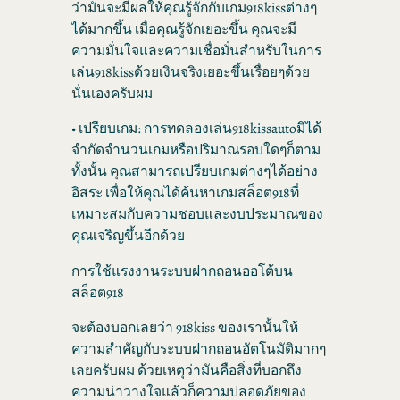
ว่ามันจะมีผลให้คุณรู้จักกับเกม918kissต่างๆ
ได้มากขึ้น เมื่อคุณรู้จักเยอะขึ้น คุณจะมี
ความมั่นใจและความเชื่อมั่นสำหรับในการ
เล่น918kissด้วยเงินจริงเยอะขึ้นเรื่อยๆด้วย
นั่นเองครับผม
• เปรียบเกม: การทดลองเล่น918kissautoมิได้
จำกัดจำนวนเกมหรือปริมาณรอบใดๆก็ตาม
ทั้งนั้น คุณสามารถเปรียบเกมต่างๆได้อย่าง
อิสระ เพื่อให้คุณได้ค้นหาเกมสล็อต918ที่
เหมาะสมกับความชอบและงบประมาณของ
คุณเจริญขึ้นอีกด้วย
การใช้แรงงานระบบฝากถอนออโต้บน
สล็อต918
จะต้องบอกเลยว่า 918kiss ของเรานั้นให้
ความสำคัญกับระบบฝากถอนอัตโนมัติมากๆ
เลยครับผม ด้วยเหตุว่ามันคือสิ่งที่บอกถึง
ความน่าวางใจแล้วก็ความปลอดภัยของ