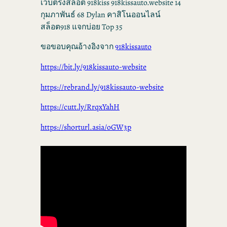
เว็บตรงสล็อต 918kiss 918kissauto.website 14
กุมภาพันธ์ 68 Dylan คาสิโนออนไลน์
สล็อต918 แจกบ่อย Top 35
ขอขอบคุณอ้างอิงจาก
918kissauto
https://bit.ly/918kissauto-website
https://rebrand.ly/918kissauto-website
https://cutt.ly/RrqxYahH
https://shorturl.asia/oGW3p