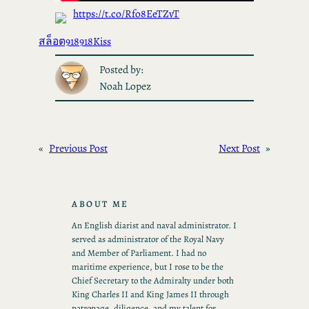
https://t.co/Rfo8EeTZvT
สล็อต918
918Kiss
Posted by:
Noah Lopez
«
Previous Post
Next Post
»
ABOUT ME
An English diarist and naval administrator. I
served as administrator of the Royal Navy
and Member of Parliament. I had no
maritime experience, but I rose to be the
Chief Secretary to the Admiralty under both
King Charles II and King James II through
patronage, diligence, and my talent for