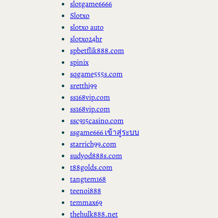
slotgame6666
Slotxo
slotxo auto
slotxo24hr
spbetflik888.com
spinix
sqgame555s.com
sretthi99
ss168vip.com
ss168vip.com
ssc915casino.com
ssgame666 เข้าสู่ระบบ
starrich99.com
sudyod888s.com
t88golds.com
tangtem168
teenoi888
temmax69
thehulk888.net