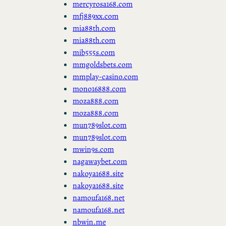
mercyrosa168.com
mfj889xx.com
mia88th.com
mia88th.com
mib555s.com
mmgoldsbets.com
mmplay-casino.com
mono16888.com
moza888.com
moza888.com
mun789slot.com
mun789slot.com
mwin9s.com
nagawaybet.com
nakoya1688.site
nakoya1688.site
namoufa168.net
namoufa168.net
nbwin.me