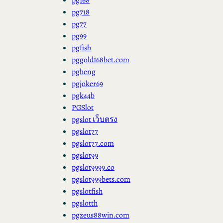
pg718
pg77
pg99
pgfish
pggold168bet.com
pgheng
pgjoker69
pgk44b
PGSlot
pgslot เว็บตรง
pgslot77
pgslot77.com
pgslot99
pgslot9999.co
pgslot999bets.com
pgslotfish
pgslotth
pgzeus88win.com