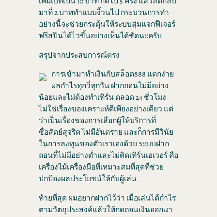
เพิ่มเบทเป็น 10 บาท กดไป 5 ครั้ง แล้วลดกลับ
มาที่ 2 บาททำแบบงี้วนไป กระบวนการทำ
อย่างนี้จะช่วยกระตุ้นให้ระบบสุ่มแจกฟีเจอร์
ฟรีสปินได้ไวขึ้นอย่างเห็นได้ชัดนะครับ
สรุปจากประสบการณ์ตรง
การเข้ามาทำเงินกับสล็อต888 แตกง่าย
ผลกำไรทุกวี่ทุกวัน ฝากถอนไม่มีอย่าง
น้อยและไม่ต้องทำเทิร์น ตลอด 24 ชั่วโมง
ไม่ใช่เรื่องของเคราะห์ดีเพียงอย่างเดียว แต่
ว่าเป็นเรื่องของการเลือกผู้ให้บริการที่
ซื่อสัตย์สุจริต ไม่มีอันตราย และก็การมีวินัย
ในการลงทุนของตัวเราเองด้วย ระบบฝาก
ถอนที่ไม่มีอย่างต่ำและไม่ติดเทิร์นเอเวอร์ คือ
เครื่องไม้เครื่องมือที่เหมาะสมที่สุดที่ช่วย
ปกป้องผลประโยชน์ให้กับผู้เล่น
ท้ายที่สุด ผมอยากฝากไว้ว่า เมื่อเล่นได้กำไร
ตามวัตถุประสงค์แล้วให้กดถอนเงินออกมา