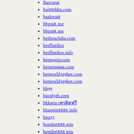
Baccarat
baj88thbz.com
baslot168
bbp168.me
bbp168.me
betboxclubs.com
betflixtikto
betflixtikto.info
betm4vip.com
betwin6666.com
betworld369hot.com
betworld369hot.com
bh99
bio285th.com
bkkwin เครดิตฟรี
bluewin8888.info
bng55
bombet888.win
bombet888.win