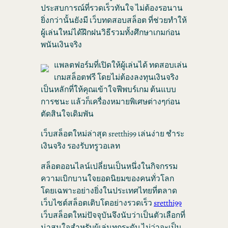
ประสบการณ์ที่รวดเร็วทันใจ ไม่ต้องรอนาน
ยิ่งกว่านั้นยังมี เว็บทดสอบสล็อต ที่ช่วยทำให้
ผู้เล่นใหม่ได้ฝึกฝนวิธีรวมทั้งศึกษาเกมก่อน
พนันเงินจริง
แพลตฟอร์มที่เปิดให้ผู้เล่นได้ ทดสอบเล่น
เกมสล็อตฟรี โดยไม่ต้องลงทุนเงินจริง
เป็นหลักที่ให้คุณเข้าใจฟีพบร์เกม ต้นแบบ
การชนะ แล้วก็เครื่องหมายพิเศษต่างๆก่อน
ตัดสินใจเดิมพัน
เว็บสล็อตใหม่ล่าสุด sretthi99 เล่นง่าย ชำระ
เงินจริง รองรับทรูวอเลท
สล็อตออนไลน์เปลี่ยนเป็นหนึ่งในกิจกรรม
ความเบิกบานใจยอดนิยมของคนทั่วโลก
โดยเฉพาะอย่างยิ่งในประเทศไทยที่ตลาด
เว็บไซต์สล็อตเติบโตอย่างรวดเร็ว
sretthi99
เว็บสล็อตใหม่ปัจจุบันจึงนับว่าเป็นตัวเลือกที่
น่าสนใจสำหรับผู้เล่นทุกระดับ ไม่ว่าจะเป็น