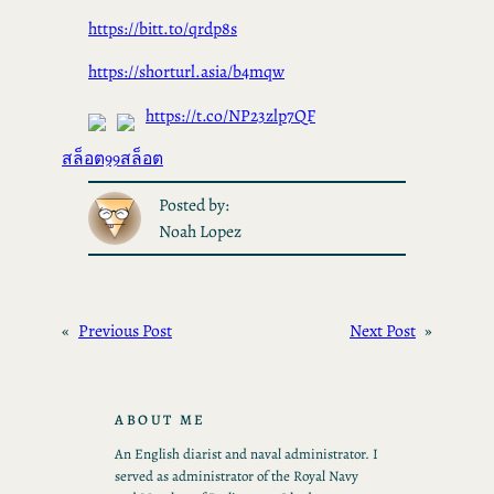
https://bitt.to/qrdp8s
https://shorturl.asia/b4mqw
https://t.co/NP23zlp7QF
สล็อต99
สล็อต
Posted by:
Noah Lopez
«
Previous Post
Next Post
»
ABOUT ME
An English diarist and naval administrator. I
served as administrator of the Royal Navy