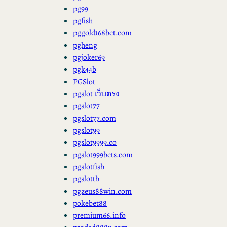
pg99
pgfish
pggold168bet.com
pgheng
pgjoker69
pgk44b
PGSlot
pgslot เว็บตรง
pgslot77
pgslot77.com
pgslot99
pgslot9999.co
pgslot999bets.com
pgslotfish
pgslotth
pgzeus88win.com
pokebet88
premium66.info