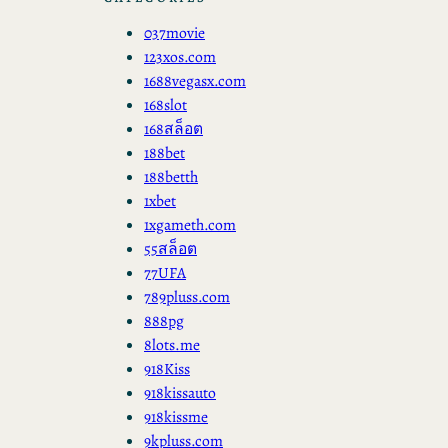
037movie
123xos.com
1688vegasx.com
168slot
168สล็อต
188bet
188betth
1xbet
1xgameth.com
55สล็อต
77UFA
789pluss.com
888pg
8lots.me
918Kiss
918kissauto
918kissme
9kpluss.com