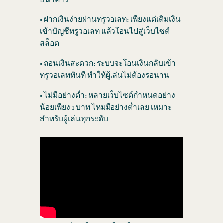
• ฝากเงินง่ายผ่านทรูวอเลท: เพียงแต่เติมเงิน
เข้าบัญชีทรูวอเลท แล้วโอนไปสู่เว็บไซต์
สล็อต
• ถอนเงินสะดวก: ระบบจะโอนเงินกลับเข้า
ทรูวอเลททันที ทำให้ผู้เล่นไม่ต้องรอนาน
• ไม่มีอย่างต่ำ: หลายเว็บไซต์กำหนดอย่าง
น้อยเพียง 1 บาท ไหมมีอย่างต่ำเลย เหมาะ
สำหรับผู้เล่นทุกระดับ