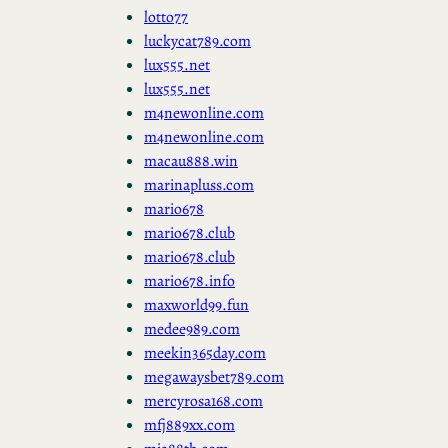
lotto77
luckycat789.com
lux555.net
lux555.net
m4newonline.com
m4newonline.com
macau888.win
marinapluss.com
mario678
mario678.club
mario678.club
mario678.info
maxworld99.fun
medee989.com
meekin365day.com
megawaysbet789.com
mercyrosa168.com
mfj889xx.com