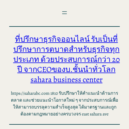
ข้าม
ไป
ยัง
เนื้อหา
ที่ปรึกษาธุรกิจออนไลน์ รับเป็นที่
ปรึกษาการตบาดสำหรับธุรกิจทุก
ประเภท ด้วยประสบการณ์กว่า 20
ปี จากCEOของบ.ชั้นนำทั่วโลก
sahara business center
https://saharabc.com 1810 รับปรึกษาให้คำแนะนำด้านการ
ตลาด และช่วยแนะนำโอกาสใหม่ ๆ จากประสบการณ์เพื่อ
ให้สามารถบรรลุความสำเร็จสูงสุด ได้มาตรฐานและถูก
ต้องตามกฎหมายอย่างครบวงจร east sahara ave