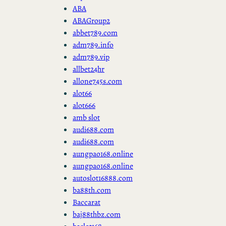
ABA
ABAGroup2
abbet789.com
adm789.info
adm789.vip
allbet24hr
allone745s.com
alot66
alot666
amb slot
audi688.com
audi688.com
aungpao168.online
aungpao168.online
autoslot16888.com
ba88th.com
Baccarat
baj88thbz.com