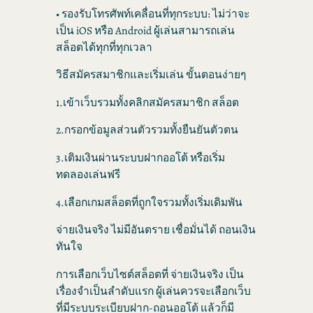
• รองรับโทรศัพท์เคลื่อนที่ทุกระบบ: ไม่ว่าจะ
เป็น iOS หรือ Android ผู้เล่นสามารถเล่น
สล็อตได้ทุกที่ทุกเวลา
วิธีสมัครสมาชิกและเริ่มเล่น ขั้นตอนง่ายๆ
1.เข้าเว็บรวมทั้งคลิกสมัครสมาชิก สล็อต
2.กรอกข้อมูลส่วนตัวรวมทั้งยืนยันตัวตน
3.เติมเงินผ่านระบบฝากออโต้ หรือเริ่ม
ทดลองเล่นฟรี
4.เลือกเกมสล็อตที่ถูกใจรวมทั้งเริ่มเดิมพัน
จ่ายเงินจริง ไม่มีอันตราย เชื่อมั่นได้ ถอนเงิน
ทันใจ
การเลือกเว็บไซต์สล็อตที่ จ่ายเงินจริง เป็น
เรื่องจำเป็นลำดับแรก ผู้เล่นควรจะเลือกเว็บ
ที่มีระบบระเบียบฝาก-ถอนออโต้ แล้วก็มี