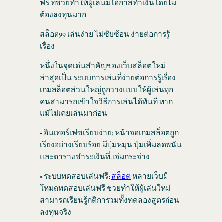
ฟรี ที่ช่วยทำให้ผู้เล่นมีโอกาสทำเงินโดยไม่
ต้องลงทุนมาก
สล็อต99 เล่นง่าย ไม่ซับซ้อน ง่ายต่อการรู้
เรื่อง
หนึ่งในจุดเด่นสำคัญของเว็บสล็อตใหม่
ล่าสุดเป็น ระบบการเล่นที่ง่ายต่อการรู้เรื่อง
เกมสล็อตส่วนใหญ่ถูกวางแบบให้ผู้เล่นทุก
คนสามารถเข้าใจวิธีการเล่นได้ทันที หาก
แม้ไม่เคยเล่นมาก่อน
• อินเทอร์เฟซเรียบง่าย: หน้าจอเกมสล็อตถูก
เรียงอย่างเรียบร้อย มีปุ่มหมุน ปุ่มเพิ่มลดพนัน
และตารางชำระเงินที่แจ่มกระจ่าง
• ระบบทดสอบเล่นฟรี:
สล็อต
หลายเว็บมี
โหมดทดสอบเล่นฟรี ช่วยทำให้ผู้เล่นใหม่
สามารถเรียนรู้กติการวมทั้งทดลองสูตรก่อน
ลงทุนจริง