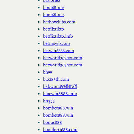
baslot168
bbp168.me
bbp168.me
betboxclubs.com
betflixtikto
betflixtikto.info
betm4vip.com
betwin6666.com
betworld369hot.com
betworld369hot.com
bh99
bio285th.com
bkkwin เครดิตฟรี
bluewin8888.info
bng55
bombet888.win
bombet888.win
bonus888
boonlert1688.com