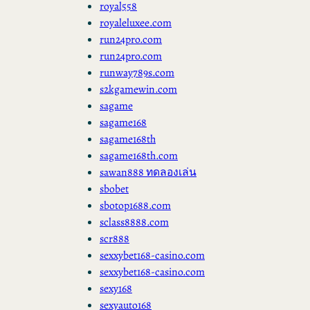
royal558
royaleluxee.com
run24pro.com
run24pro.com
runway789s.com
s2kgamewin.com
sagame
sagame168
sagame168th
sagame168th.com
sawan888 ทดลองเล่น
sbobet
sbotop1688.com
sclass8888.com
scr888
sexxybet168-casino.com
sexxybet168-casino.com
sexy168
sexyauto168