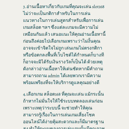
3.อ่านเนื้อหาเกี่ยวกับเกมที่คุณจะเล่น slot168
ไม่ว่าจะเป็นกติกาสำหรับในการเล่น
แนวทางในการเล่นสูตรสำหรับเพื่อการเล่น
เกมสล็อต ฯลฯ ซึ่งแต่ละเกมจะมีความไม่
เหมือนกันแล้ว เสนอแนะให้คุณอ่านเนื้อหานี้
ก่อนถึงค่อยไปเลือกเกมเพราะว่าไม่งั้นคุณ
อาจจะเข้าจิตใจไม่ถูก เล่นเกมไม่ตรงกติกา
หรือข้อตกลงพื้นที่เว็บไซต์ได้กำหนดก็บางที
ก็อาจจะมิได้รับเงินรางวัลก็เป็นได้ ด้วยเหตุ
ดังกล่าวอ่านเนื้อหาให้เด่นชัดหากมีคำถาม
สามารถถาม admin ได้เลยพวกเรามีความ
พร้อมเพรียงที่จะให้บริการดูแลคุณอย่างดี
4.เลือกเกม สล็อต168 ที่คุณจะเล่น แม้กระนั้น
ถ้าหากไม่มั่นใจให้ใช้ระบบทดลองเล่นก่อน
เพราะเหตุว่าระบบนี้ จะช่วยทำให้คุณ
สามารถรู้เรื่องในการเล่นเกมเสี่ยงโชค
ออนไลน์ได้ง่ายคุ้มสะดวกและก็มีมาตรฐาน
สูง ทำให้ระบบของการเล่นเกมนั้นมีคุณภาพ