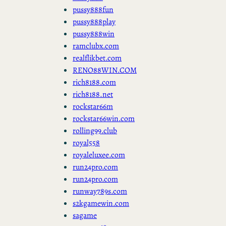
pussy888fun
pussy888play
pussy888win
ramclubx.com
realflikbet.com
RENO88WIN.COM
rich8188.com
rich8188.net
rockstar66m
rockstar66win.com
rolling99.club
royal558
royaleluxee.com
run24pro.com
run24pro.com
runway789s.com
s2kgamewin.com
sagame