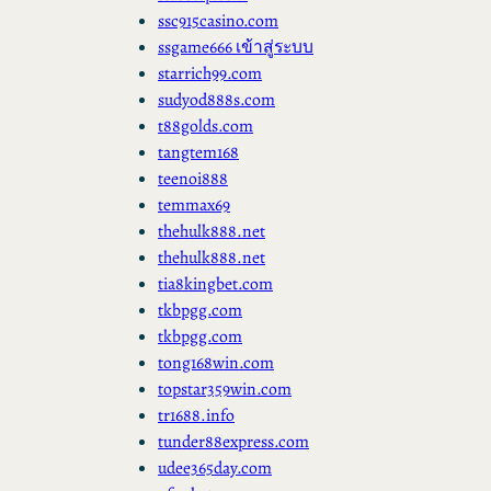
ssc915casino.com
ssgame666 เข้าสู่ระบบ
starrich99.com
sudyod888s.com
t88golds.com
tangtem168
teenoi888
temmax69
thehulk888.net
thehulk888.net
tia8kingbet.com
tkbpgg.com
tkbpgg.com
tong168win.com
topstar359win.com
tr1688.info
tunder88express.com
udee365day.com