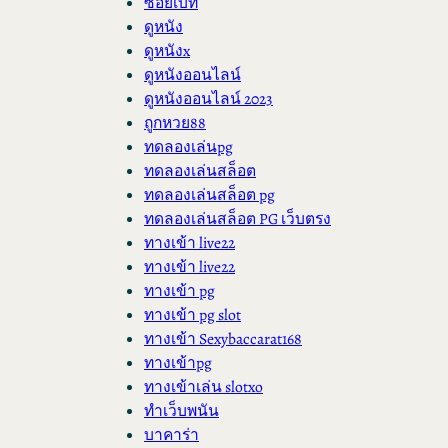
ซอยเบท
ดูหนัง
ดูหนังx
ดูหนังออนไลน์
ดูหนังออนไลน์ 2023
ถูกหวย88
ทดลองเล่นpg
ทดลองเล่นสล็อต
ทดลองเล่นสล็อต pg
ทดลองเล่นสล็อต PG เว็บตรง
ทางเข้า live22
ทางเข้า live22
ทางเข้า pg
ทางเข้า pg slot
ทางเข้า Sexybaccarat168
ทางเข้าpg
ทางเข้าเล่น slotxo
ทำเว็บพนัน
บาคาร่า