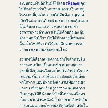
ระบบถอนเงินอัตโนมัติได้เลย
สล็อต168
คุณ
ไม่ต้องกังวลว่าเงินจะหาย เพราะเงินจะอยู่
ในระบบที่คุณวิเคราะห์ได้ทันทีและคุณกด
เบิกเงินออกมาได้เลยง่ายสบาย และคุ้ม แบบ
นี้ไม่ต้องผ่านคนกลาง คุณสามารถทำ
ธุรกรรมทางด้านการเงินได้ด้วยตัวเอง คุ้ม
ค่าปลอดภัยไว้วางใจได้ต้องตรงนี้เพียงแค่
นั้น เว็บไซต์ที่จะทำให้สมาชิกทุกท่านรวย
จากการเล่นเกมสล็อตออนไลน์
รวมทั้งนี่ก็คือกลเม็ดความสำเร็จสำหรับใน
การลงทะเบียนเป็นสมาชิกเล่นเกมกับเรา
ตรงนี้เมื่อคุณสนใจและก็พอใจสำหรับในการ
เล่นเกมสล็อต เราชี้แนะว่า slot168 เว็บที่จะ
ทำให้ท่านแฮปปี้ทุกครั้งสำหรับเพื่อการเข้า
มาเล่น เพียงคุณเรียนรู้การวางแผนจัดการ
เงินลงทุนให้ดี นำผลกำไรที่ได้ส่วนหนึ่งมา
เก็บส่วนใดส่วนหนึ่งนำไปต่อยอดสำหรับใน
การเล่นเกม และก็ควรมีสติทุกครั้งสำหรับใน