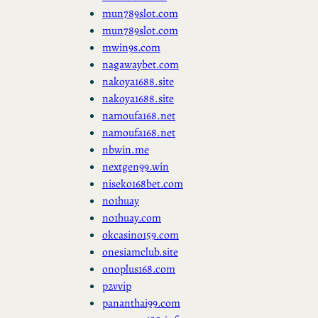
mun789slot.com
mun789slot.com
mwin9s.com
nagawaybet.com
nakoya1688.site
nakoya1688.site
namoufa168.net
namoufa168.net
nbwin.me
nextgen99.win
niseko168bet.com
no1huay
no1huay.com
okcasino159.com
onesiamclub.site
onoplus168.com
p2vvip
pananthai99.com