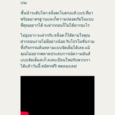
เกม
ชั้นนำระดับโลก สล็อตเว็บตรงแท้ 100% ที่มา
พร้อมมาตรฐานและก็ความปลอดภัยในแบบ
ที่คุณอยากได้ จะฝากถอนก็ไม่ได้ยากอะไร
ไม่ยุ่งยาก จะฝากกับ สล็อต ก็ได้ตามใจคุณ
ฝากถอนง่ายไม่มีอย่างน้อย รับโปรโมชั่นรวม
ทั้งกิจกรรมล้นหลามแบบจัดเต็มได้เลย แม้
คุณไม่อยากพลาดประสบการณ์ความมันส์
แบบจัดเต็มล่ะก็ ลงทะเบียนใหม่กับพวกเรา
ได้แล้ววันนี้ สมัครฟรี! ทดลองเลย!