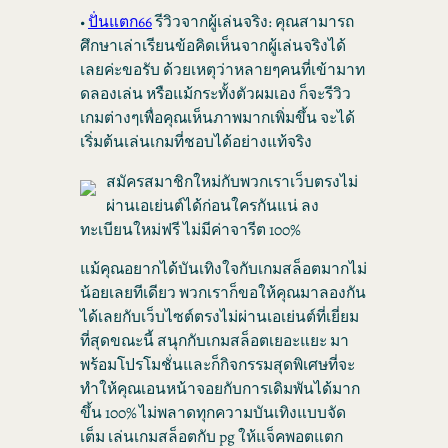
•
ปั่นแตก66
รีวิวจากผู้เล่นจริง: คุณสามารถ
ศึกษาเล่าเรียนข้อคิดเห็นจากผู้เล่นจริงได้
เลยค่ะขอรับ ด้วยเหตุว่าหลายๆคนที่เข้ามาท
ดลองเล่น หรือแม้กระทั้งตัวผมเอง ก็จะรีวิว
เกมต่างๆเพื่อคุณเห็นภาพมากเพิ่มขึ้น จะได้
เริ่มต้นเล่นเกมที่ชอบได้อย่างแท้จริง
สมัครสมาชิกใหม่กับพวกเราเว็บตรงไม่
ผ่านเอเย่นต์ได้ก่อนใครกันแน่ ลง
ทะเบียนใหม่ฟรี ไม่มีค่าจารีต 100%
แม้คุณอยากได้บันเทิงใจกับเกมสล็อตมากไม่
น้อยเลยทีเดียว พวกเราก็ขอให้คุณมาลองกัน
ได้เลยกับเว็บไซต์ตรงไม่ผ่านเอเย่นต์ที่เยี่ยม
ที่สุดขณะนี้ สนุกกับเกมสล็อตเยอะแยะ มา
พร้อมโปรโมชั่นและก็กิจกรรมสุดพิเศษที่จะ
ทำให้คุณเอนหน้าจอยกับการเดิมพันได้มาก
ขึ้น 100% ไม่พลาดทุกความบันเทิงแบบจัด
เต็ม เล่นเกมสล็อตกับ pg ให้แจ็คพอตแตก