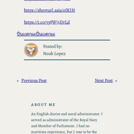
https://shorturl.asia/olKIH
https://t.co/ypJWj3DrLd
ปั่นแตก66
ปั่นแตก66
Posted by:
Noah Lopez
«
Previous Post
Next Post
»
ABOUT ME
An English diarist and naval administrator. I
served as administrator of the Royal Navy
and Member of Parliament. I had no
maritime experience, but I rose to be the