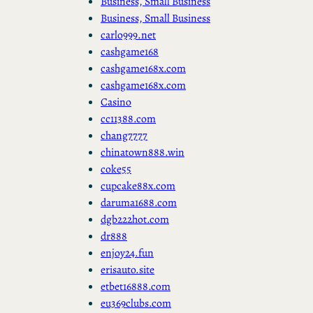
Business, Small Business
Business, Small Business
carlo999.net
cashgame168
cashgame168x.com
cashgame168x.com
Casino
cc11388.com
chang7777
chinatown888.win
coke55
cupcake88x.com
daruma1688.com
dgb222hot.com
dr888
enjoy24.fun
erisauto.site
etbet16888.com
eu369clubs.com