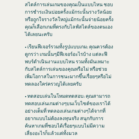
สไตล์การเล่นเกมของคุณเป็นแบบไหน ชอบ
การชำระเงินบ่อยครั้งแม้กระนั้นรางวัลน้อย
หรือถูกใจรางวัลใหญ่แม้กระนั้นจ่ายน้อยครั้ง
คุณก็เลือกเกมที่ตรงกับไลฟ์สไตล์ของตนเอง
ได้เลยนะครับ
• เรียนฟีเจอร์รวมทั้งรูปแบบเกม: คุณควรต้อง
ดูกรว่า เกมนั้นๆมีฟีเจอร์อะไรบ้าง แต่ละฟี
พบร์ดำเนินงานแบบไหน รวมทั้งมันเหมาะ
กับสไตล์การเล่นของคุณหรือไม่ หรือช่วย
เพิ่มโอกาสในการชนะมากขึ้นเรื่อยๆหรือไม่
ทดลองใคร่ครวญได้เลยครับ
• ทดสอบเล่นในโหมดทดสอบ: คุณสามารถ
ทดสอบเล่นเกมต่างๆบนเว็บไซต์ของเราได้
อย่างเต็มที่ ทดลองเล่นเกมต่างๆได้จากที่
อยากแบบไม่ต้องลงทุนจริง สนุกกับการ
ค้นหาเกมที่ชอบได้เรื่อยๆแบบไม่มีความ
เสี่ยงอะไรก็แล้วแต่ทั้งมวล